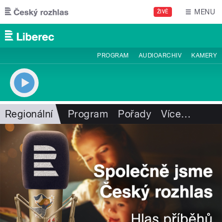
Přejít k hlavnímu obsahu
MENU
ŽIVĚ
PROGRAM
AUDIOARCHIV
KAMERY
Regionální
Program
Pořady
Více
…