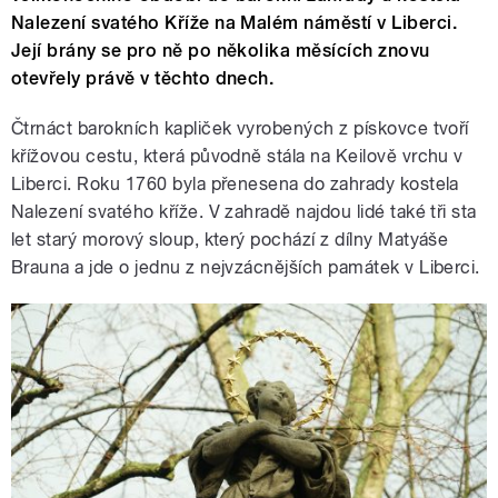
Nalezení svatého Kříže na Malém náměstí v Liberci.
Její brány se pro ně po několika měsících znovu
otevřely právě v těchto dnech.
Čtrnáct barokních kapliček vyrobených z pískovce tvoří
křížovou cestu, která původně stála na Keilově vrchu v
Liberci. Roku 1760 byla přenesena do zahrady kostela
Nalezení svatého kříže. V zahradě najdou lidé také tři sta
let starý morový sloup, který pochází z dílny Matyáše
Brauna a jde o jednu z nejvzácnějších památek v Liberci.