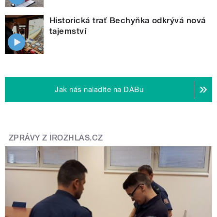
Historická trať Bechyňka odkrývá nová
tajemství
Jak nás naladíte na DABu
ZPRÁVY Z IROZHLAS.CZ