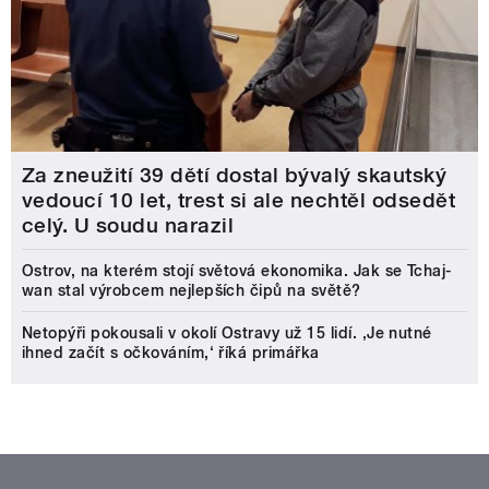
Za zneužití 39 dětí dostal bývalý skautský
vedoucí 10 let, trest si ale nechtěl odsedět
celý. U soudu narazil
Ostrov, na kterém stojí světová ekonomika. Jak se Tchaj-
wan stal výrobcem nejlepších čipů na světě?
Netopýři pokousali v okolí Ostravy už 15 lidí. ‚Je nutné
ihned začít s očkováním,‘ říká primářka