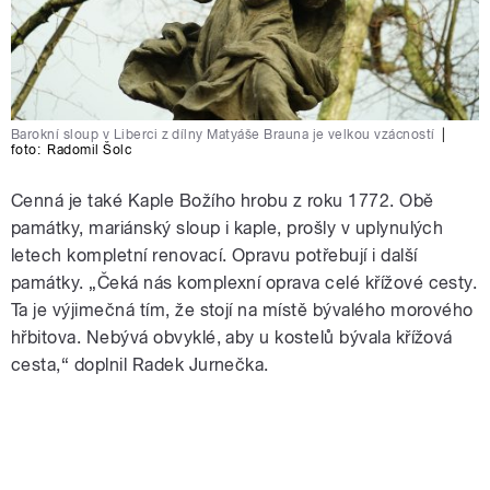
Barokní sloup v Liberci z dílny Matyáše Brauna je velkou vzácností
|
foto:
Radomil Šolc
Cenná je také Kaple Božího hrobu z roku 1772. Obě
památky, mariánský sloup i kaple, prošly v uplynulých
letech kompletní renovací. Opravu potřebují i další
památky. „Čeká nás komplexní oprava celé křížové cesty.
Ta je výjimečná tím, že stojí na místě bývalého morového
hřbitova. Nebývá obvyklé, aby u kostelů bývala křížová
cesta,“ doplnil Radek Jurnečka.