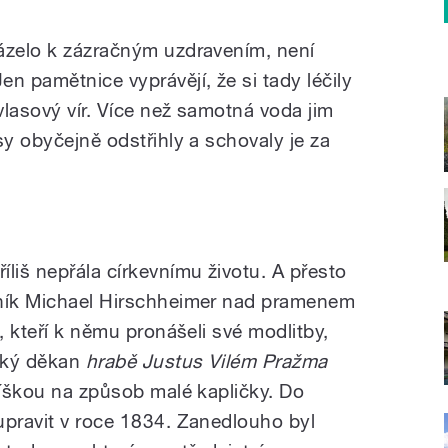
ázelo k zázračným uzdravením, není
n pamětnice vyprávějí, že si tady léčily
vlasový vír. Více než samotná voda jim
sy obyčejně odstřihly a schovaly je za
liš nepřála církevnímu životu. A přesto
sník Michael Hirschheimer nad pramenem
, kteří k němu pronášeli své modlitby,
ecký děkan
hrabě Justus Vilém Pražma
tříškou na způsob malé kapličky. Do
upravit v roce 1834. Zanedlouho byl