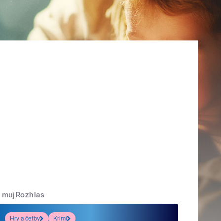
mujRozhlas
Hry a četby
Krimi