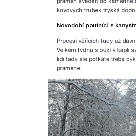
pramen sveden do kamenné st
kovových trubek tryská dodn
Novodobí poutníci s kanyst
Procesí věřících tudy už dáv
Velkém týdnu slouží v kapli s
lidi tady ale potkáte třeba cyk
pramene.