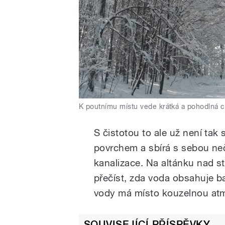
K poutnímu místu vede krátká a pohodlná ce
S čistotou to ale už není tak
povrchem a sbírá s sebou neč
kanalizace. Na altánku nad 
přečíst, zda voda obsahuje bakt
vody má místo kouzelnou at
SOUVISEJÍCÍ PŘÍSPĚVKY