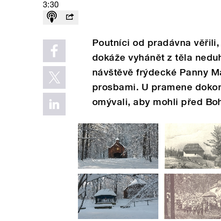
3:30
Poutníci od pradávna věřili
dokáže vyhánět z těla neduh
návštěvě frýdecké Panny Mar
prosbami. U pramene dokonce
omývali, aby mohli před Boh