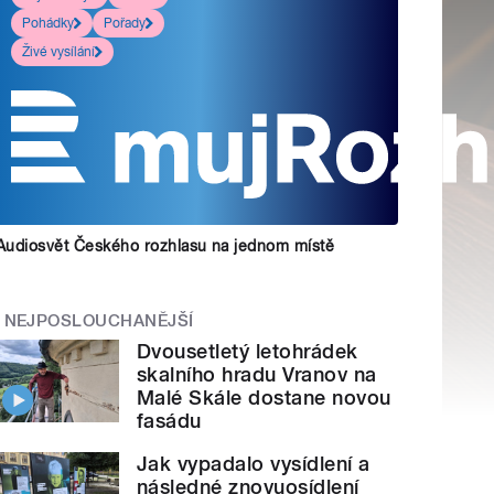
Pohádky
Pořady
Živé vysílání
Audiosvět Českého rozhlasu na jednom místě
NEJPOSLOUCHANĚJŠÍ
Dvousetletý letohrádek
skalního hradu Vranov na
Malé Skále dostane novou
fasádu
Jak vypadalo vysídlení a
následné znovuosídlení