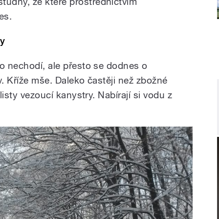
udny, ze které prostřednictvím
es.
ry
no nechodí, ale přesto se dodnes o
v. Kříže mše. Daleko častěji než zbožné
listy vezoucí kanystry. Nabírají si vodu z