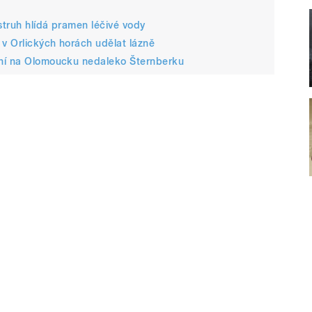
truh hlídá pramen léčivé vody
v Orlických horách udělat lázně
ení na Olomoucku nedaleko Šternberku