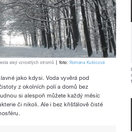
sta alejí vzrostlých stromů
|
foto:
Romana Kubicová
 slavné jako kdysi. Voda vyvěrá pod
istoty z okolních polí a domů bez
studnou si alespoň můžete každý měsíc
erie či nikoli. Ale i bez křišťálově čisté
mosféru.