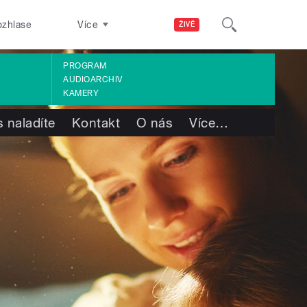
ozhlase
Více
ŽIVĚ
PROGRAM
AUDIOARCHIV
KAMERY
 naladíte
Kontakt
O nás
Více
…