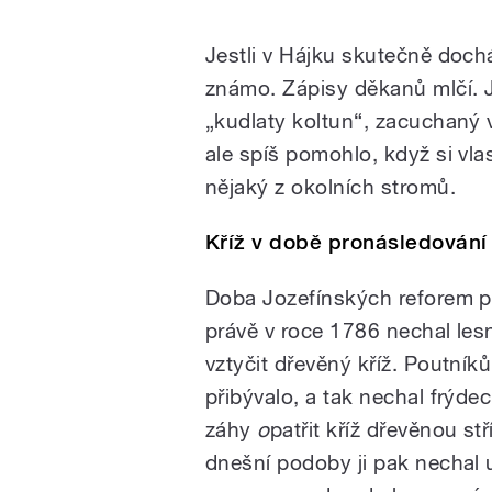
Jestli v Hájku skutečně doch
známo. Zápisy děkanů mlčí. Je
„kudlaty koltun“, zacuchaný 
ale spíš pomohlo, když si vla
nějaký z okolních stromů.
Kříž v době pronásledování
Doba Jozefínských reforem pří
právě v roce 1786 nechal le
vztyčit dřevěný kříž. Poutníků
přibývalo, a tak nechal frýd
záhy
o
patřit kříž dřevěnou s
dnešní podoby ji pak nechal 