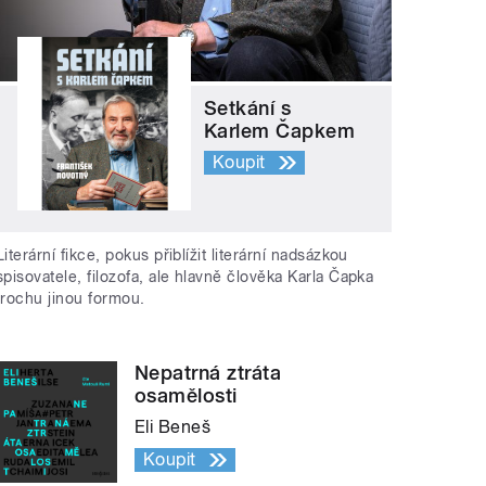
Setkání s
Karlem Čapkem
Koupit
Literární fikce, pokus přiblížit literární nadsázkou
spisovatele, filozofa, ale hlavně člověka Karla Čapka
trochu jinou formou.
Nepatrná ztráta
osamělosti
Eli Beneš
Koupit