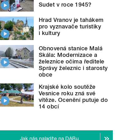
Sudet v roce 1945?
Hrad Vranov je tahákem
pro vyznavače turistiky
i kultury
Obnovená stanice Malá
Skála: Modernizace a
železnice očima ředitele
Správy železnic i starosty
obce
Krajské kolo soutěže
Vesnice roku zná své
vítěze. Ocenění putuje do
14 obcí
Jak nás naladíte na DABu