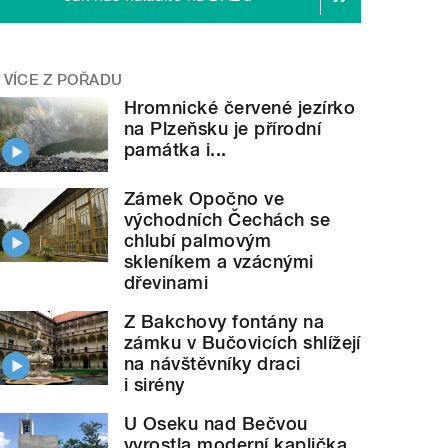
VÍCE Z POŘADU
Hromnické červené jezírko
na Plzeňsku je přírodní
památka i...
Zámek Opočno ve
východních Čechách se
chlubí palmovým
skleníkem a vzácnými
dřevinami
Z Bakchovy fontány na
zámku v Bučovicích shlížejí
na návštěvníky draci
i sirény
U Oseku nad Bečvou
vyrostla moderní kaplička.