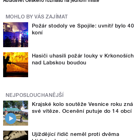
Audiosvět Českého rozhlasu na jednom místě
MOHLO BY VÁS ZAJÍMAT
Požár stodoly ve Spojile: uvnitř bylo 40
koní
Hasiči uhasili požár louky v Krkonoších
nad Labskou boudou
NEJPOSLOUCHANĚJŠÍ
Krajské kolo soutěže Vesnice roku zná
své vítěze. Ocenění putuje do 14 obcí
Ujíždějící řidič neměl proti dvěma