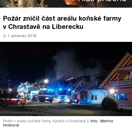
Požár zničil část areálu koňské farmy
v Chrastavě na Liberecku
1. prosinec 2018
Požár v areálu koňské farmy Vysoká v Chrastavě
|
foto:
Martina
Holanová