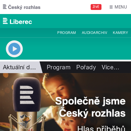
Přejít k hlavnímu obsahu
MENU
ŽIVĚ
PROGRAM
AUDIOARCHIV
KAMERY
Aktuální dění
Program
Pořady
Více
…