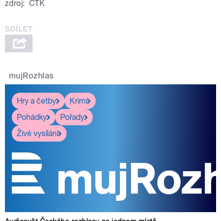
zdroj:
ČTK
mujRozhlas
Hry a četby
Krimi
Pohádky
Pořady
Živé vysílání