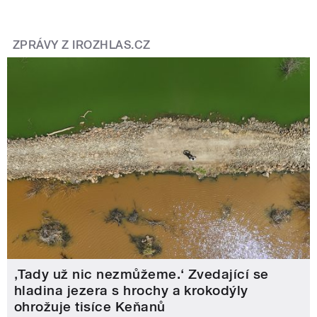
ZPRÁVY Z IROZHLAS.CZ
‚Tady už nic nezmůžeme.‘ Zvedající se
hladina jezera s hrochy a krokodýly
ohrožuje tisíce Keňanů