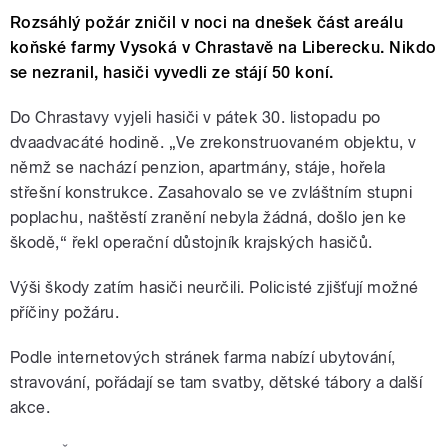
Rozsáhlý požár zničil v noci na dnešek část areálu
koňské farmy Vysoká v Chrastavě na Liberecku. Nikdo
se nezranil, hasiči vyvedli ze stájí 50 koní.
Do Chrastavy vyjeli hasiči v pátek 30. listopadu po
dvaadvacáté hodině. „Ve zrekonstruovaném objektu, v
němž se nachází penzion, apartmány, stáje, hořela
střešní konstrukce. Zasahovalo se ve zvláštním stupni
poplachu, naštěstí zranění nebyla žádná, došlo jen ke
škodě,“ řekl operační důstojník krajských hasičů.
Výši škody zatím hasiči neurčili. Policisté zjišťují možné
příčiny požáru.
Podle internetových stránek farma nabízí ubytování,
stravování, pořádají se tam svatby, dětské tábory a další
akce.