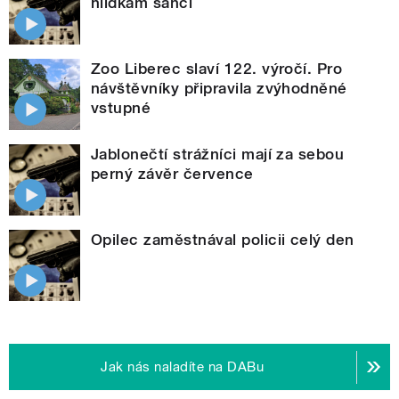
hlídkám šanci
Zoo Liberec slaví 122. výročí. Pro
návštěvníky připravila zvýhodněné
vstupné
Jablonečtí strážníci mají za sebou
perný závěr července
Opilec zaměstnával policii celý den
Jak nás naladíte na DABu