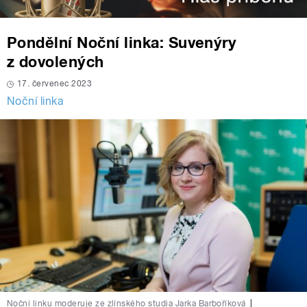
Pondělní Noční linka: Suvenýry
z dovolených
17. červenec 2023
Noční linka
Noční linku moderuje ze zlínského studia Jarka Barboříková
|