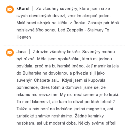
|
kKarel
Za všechny suvenýry, které jsem si ze
svých dovolených dovezl, zmíním alespoň jeden.
Malá hrací strojek na kličku z Řecka. Zahraje pár tónů
nejslavnějšího songu Led Zeppelin - Stairway To
Heaven
|
Jana
Zdravím všechny linkaře. Suvenýry mohou
být různé. Měla jsem spolužačku, která mi jednou
povídala, proč má bulharské jméno. Její maminka jela
do Bulharska na dovolenou a přivezla si ji jako
suvenýr. Chápete asi... Kdysi jsem si kupovala
pohlednice, dnes fotím a domluvili jsme se, že
nikomu nic nevozíme. My nic nechceme a je to lepší.
To není lakomství, ale kam to dávat po těch letech?
Takže u nás není na ledničce jediná magnetka, ani
turistické známky nesháníme. Žádné kamínky
nesbírám, asi už moderní doba. Někdy svému příteli