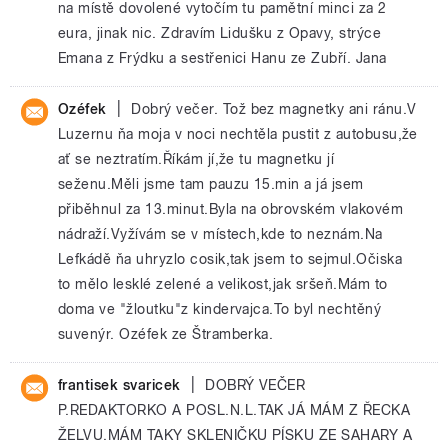
na místě dovolené vytočím tu pamětní minci za 2
eura, jinak nic. Zdravím Lidušku z Opavy, strýce
Emana z Frýdku a sestřenici Hanu ze Zubří. Jana
|
Ozéfek
Dobrý večer. Tož bez magnetky ani ránu.V
Luzernu ňa moja v noci nechtěla pustit z autobusu,že
ať se neztratím.Říkám jí,že tu magnetku jí
seženu.Měli jsme tam pauzu 15.min a já jsem
přiběhnul za 13.minut.Byla na obrovském vlakovém
nádraží.Vyžívám se v místech,kde to neznám.Na
Lefkádě ňa uhryzlo cosik,tak jsem to sejmul.Očiska
to mělo lesklé zelené a velikost,jak sršeň.Mám to
doma ve "žloutku"z kindervajca.To byl nechtěný
suvenýr. Ozéfek ze Štramberka.
|
frantisek svaricek
DOBRÝ VEČER
P.REDAKTORKO A POSL.N.L.TAK JÁ MÁM Z ŘECKA
ŽELVU.MÁM TAKY SKLENIČKU PÍSKU ZE SAHARY A