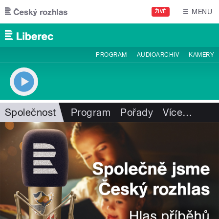
Přejít k hlavnímu obsahu
MENU
ŽIVĚ
PROGRAM
AUDIOARCHIV
KAMERY
Společnost
Program
Pořady
Více
…