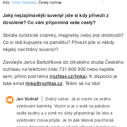
foto:
Khalil Baalbaki
,
Český rozhlas
Jaký nejzajímavější suvenýr jste si kdy přivezli z
dovolené? Co vám připomíná vaše cesty?
Sbíráte turistické známky, magnetky nebo jiné drobnosti?
Co si rádi kupujete na památku? Přivezli jste si někdy
nějaký nechtěný suvenýr?
Zavolejte Jarce Barboříkové do zlínského studia Českého
rozhlasu na telefonní číslo 731 800 900 nebo napište
sem, přímo pod téma (
rozhlas.cz/linka
). K dispozici je
také email
linka@rozhlas.cz
. Těším se na Vás!
|
Jan Vodnář
Dobrý večer. Já si vozím ze svého
výletování kamínky. Vozím si je v autě na palubce
vedle budhy a v zimě mi vždy připomínají že léto a
výletování znova přijde. Je to pak taková psychická