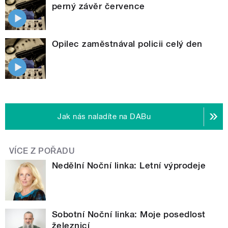
perný závěr července
Opilec zaměstnával policii celý den
Jak nás naladíte na DABu
VÍCE Z POŘADU
Nedělní Noční linka: Letní výprodeje
Sobotní Noční linka: Moje posedlost
železnicí