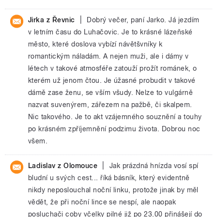
|
Jirka z Řevnic
Dobrý večer, paní Jarko. Já jezdím
v letním času do Luhačovic. Je to krásné lázeňské
město, které doslova vybízí návětšvníky k
romantickým náladám. A nejen muži, ale i dámy v
létech v takové atmosféře zatouží prožít románek, o
kterém už jenom čtou. Je úžasné probudit v takové
dámě zase ženu, se vším všudy. Nelze to vulgárně
nazvat suvenýrem, zářezem na pažbě, či skalpem.
Nic takového. Je to akt vzájemného souznění a touhy
po krásném zpříjemnění podzimu života. Dobrou noc
všem.
|
Ladislav z Olomouce
Jak prázdná hnízda vosí spí
bludní u svých cest... říká básník, který evidentně
nikdy neposlouchal noční linku, protože jinak by měl
vědět, že při noční lince se nespí, ale naopak
posluchači coby včelky pilné již po 23.00 přinášejí do