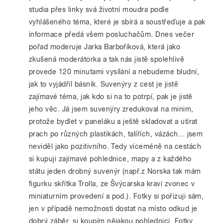
studia přes linky svá životní moudra podle
vyhlášeného téma, které je sbírá a soustřeďuje a pak
informace předá všem posluchačům. Dnes večer
pořad moderuje Jarka Barboříková, která jako
zkušená moderátorka a tak nás jistě spolehlivě
provede 120 minutami vysílání a nebudeme bludní,
jak to vyjádřil básník. Suvenýry z cest je jistě
zajímavé téma, jak kdo si na to potrpí, pak je jistě
jeho věc. Já jsem suvenýry zredukoval na minim,
protože bydlet v paneláku a ještě skladovat a utírat
prach po různých plastikách, talířích, vázách... jsem
neviděl jako pozitivního. Tedy víceméně na cestách
si kupuji zajímavé pohlednice, mapy a z každého
státu jeden drobný suvenýr (např.z Norska tak mám
figurku skřítka Trolla, ze Švýcarska kraví zvonec v
miniaturním provedení a pod.). Fotky si pořizuji sám,
jen v případě nemožnosti dostat na místo odkud je
dobrý záběr, si koupím nějakou pohlednici. Fotky