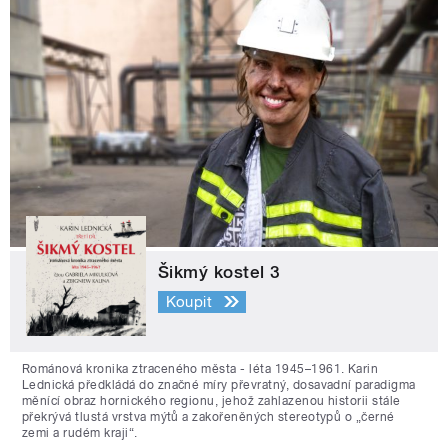
Šikmý kostel 3
Koupit
Románová kronika ztraceného města - léta 1945–1961. Karin
Lednická předkládá do značné míry převratný, dosavadní paradigma
měnící obraz hornického regionu, jehož zahlazenou historii stále
překrývá tlustá vrstva mýtů a zakořeněných stereotypů o „černé
zemi a rudém kraji“.