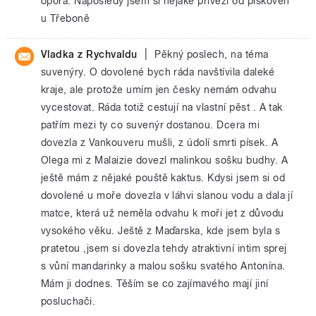
opora. Naposledy jsem si nějaké přivezl od pískoven
u Třeboně
|
Vladka z Rychvaldu
Pěkný poslech, na téma
suvenýry. O dovolené bych ráda navštívila daleké
kraje, ale protože umím jen česky nemám odvahu
vycestovat. Ráda totiž cestují na vlastní pěst . A tak
patřím mezi ty co suvenýr dostanou. Dcera mi
dovezla z Vankouveru mušli, z údolí smrti písek. A
Olega mi z Malaizie dovezl malinkou sošku budhy. A
ještě mám z nějaké pouště kaktus. Kdysi jsem si od
dovolené u moře dovezla v láhvi slanou vodu a dala jí
matce, která už neměla odvahu k moři jet z důvodu
vysokého věku. Ještě z Maďarska, kde jsem byla s
pratetou ,jsem si dovezla tehdy atraktivní intim sprej
s vůní mandarinky a malou sošku svatého Antonína.
Mám ji dodnes. Těším se co zajímavého mají jiní
posluchači.