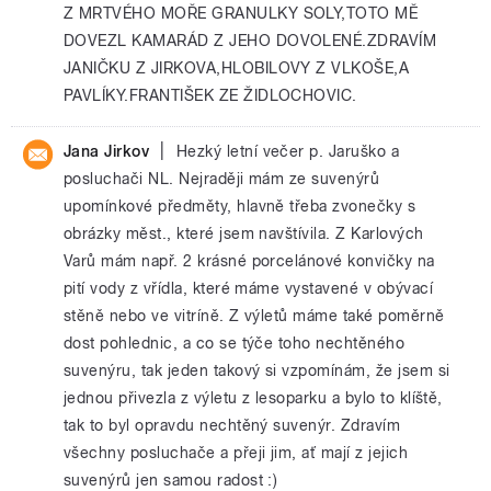
Z MRTVÉHO MOŘE GRANULKY SOLY,TOTO MĚ
DOVEZL KAMARÁD Z JEHO DOVOLENÉ.ZDRAVÍM
JANIČKU Z JIRKOVA,HLOBILOVY Z VLKOŠE,A
PAVLÍKY.FRANTIŠEK ZE ŽIDLOCHOVIC.
|
Jana Jirkov
Hezký letní večer p. Jaruško a
posluchači NL. Nejraději mám ze suvenýrů
upomínkové předměty, hlavně třeba zvonečky s
obrázky měst., které jsem navštívila. Z Karlových
Varů mám např. 2 krásné porcelánové konvičky na
pití vody z vřídla, které máme vystavené v obývací
stěně nebo ve vitríně. Z výletů máme také poměrně
dost pohlednic, a co se týče toho nechtěného
suvenýru, tak jeden takový si vzpomínám, že jsem si
jednou přivezla z výletu z lesoparku a bylo to klíště,
tak to byl opravdu nechtěný suvenýr. Zdravím
všechny posluchače a přeji jim, ať mají z jejich
suvenýrů jen samou radost :)