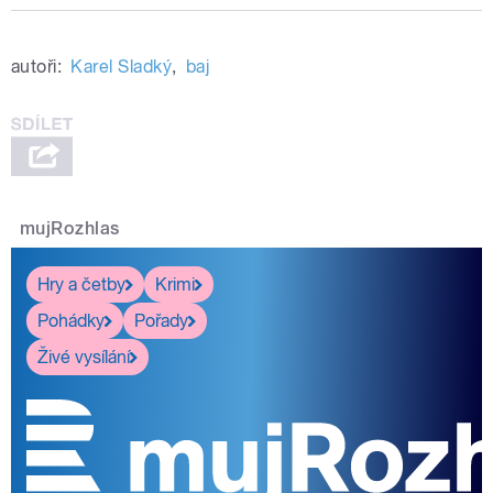
autoři:
Karel Sladký
,
baj
mujRozhlas
Hry a četby
Krimi
Pohádky
Pořady
Živé vysílání