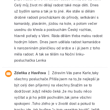
Celý můj život mi dělají radost také moje děti. Dnes
už bydlím sama a tak je to jiné. Ale stále si dělám
drobné radosti procházkami do přírody, setkávání s
kamarády, plaváním, jízdou na kole, a potom večer
usednu do křesla a poslouchám Český rozhlas,
hlavně pořady s Vámi. Ráda dělám třeba malou radost
hodným lidem. Dnes jsem udělala radost kamarádce
k narozeninám písničkou od srdce a i já jsem z toho
měla radost. A tak se těším na Noční linku-
posluchačka Lenka
|
Zdeňka z Havířova
Zdravím Vás pane Karle,taky
všechny posluchače.Přišla jsem na to,že nejlepší je
být celý den příjemný na všechny.Snažím se to
dodržovat ,když někdo čeká ,že mu budu něco
vyčítat a já ho ještě pochválím,tak jsme všichni
spokojeni .Toho zlého je v životě dost a pokud to
trochu jde ,tak buďme "v tom veselém koutě".Ještě