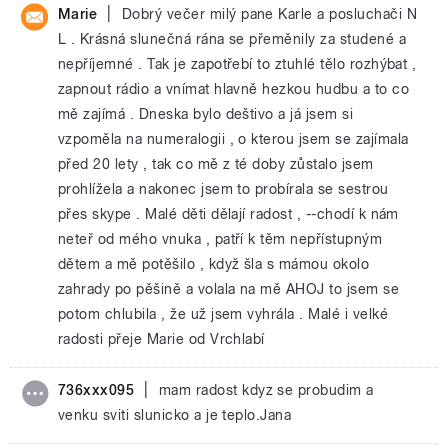
|
Marie
Dobrý večer milý pane Karle a posluchači N
L . Krásná slunečná rána se přeměnily za studené a
nepříjemné . Tak je zapotřebí to ztuhlé tělo rozhýbat ,
zapnout rádio a vnímat hlavně hezkou hudbu a to co
mě zajímá . Dneska bylo deštivo a já jsem si
vzpoměla na numeralogii , o kterou jsem se zajímala
před 20 lety , tak co mě z té doby zůstalo jsem
prohlížela a nakonec jsem to probírala se sestrou
přes skype . Malé děti dělají radost , --chodí k nám
neteř od mého vnuka , patří k těm nepřístupným
dětem a mě potěšilo , když šla s mámou okolo
zahrady po pěšině a volala na mě AHOJ to jsem se
potom chlubila , že už jsem vyhrála . Malé i velké
radosti přeje Marie od Vrchlabí
|
736xxx095
mam radost kdyz se probudim a
venku sviti slunicko a je teplo.Jana