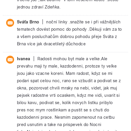
jednou zdraví Zdeňka.
|
Sváťa Brno
noční linky .snažíte se i při vážnějších
tematech dovést pomoc do pohody .Děkuji vám za to
a všem posluchačům dobrou pohodu přeje Sváta z
Brna více jak dvacetiletý důchodce
|
Ivanea
Radosti mohou byt male a velke.Ale
prevahu maji ty male, kazdodenni, protoze ty velke
jsou jako vzacne koreni. Mam radost, kdyz se mi
podari spat celou noc, rano se vzbudit a podivat se z
okna, pozorovat chvili mraky na nebi, videt, jak muj
pejsek radostne vrti ocaskem, kdyz me vidi, uvarit si
bilou kavu, podivat se, kolik novych listku pribylo
pres noc mym rostlinkam a pustit se s chuti do
kazdodenni prace. Nesmim zapomenout na cetbu
pred usnutim a take na prispevek do Nocni