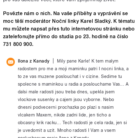
Povězte nám o nich. Na vaše příběhy a vyprávění se
moc těší moderátor Noční linky Karel Sladký. K tématu
mu můžete napsat přes tuto internetovou stránku nebo
zatelefonujte přímo do studia po 23. hodině na číslo
731 800 900.
|
Ilona z Kanady
Mily pane Karle! K tem malym
radostem pro me a moji maminku patri I nocni linka, a
to ze vas muzene poslouchat i v cizine. Sedime tu
spolecne s maminkou u radia a poslouchame Vas... A
dalsi male radosti jsou treba dnes, upekla jsem
vlockove susenky a cajem jsou vyborne. Nebo
dnesni podvecerni prochazka po plazi s nasim
vlcakem Maxem, nikde zadni lide, jen ticho a
obcasny krik racku... Tech radosti je cela rada, jen si
je uvedomit a uzit. Mnoho radosti I Vam a vsem
posluchacum preje Ilona z Kanady