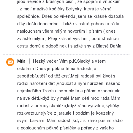
jsou nejvíce z krásných písní, ze spojení s vnučkami
, z mojí mazlivé kočičky Betynky, která je věrná
společnice. Dnes po víkendu jsem se krásně dospala
díky dešti dopoledne . Takže vlastně pohoda a ráda
nasloucham všem milým hovorům i písním ( dnes
zvláště milým ) Přeji krásné vysilani , poté šťastnou
cestu domů a odpočinek i sladké sny z Blatné DaMa
|
Míla
Hezký večer Vám p.K.Sladký a všem
ostatním.Dnes je pěkné téma.Radostí je
zapotřebí,utěší od těžkostí.Moji radosti byl život s
rodiči,narození dětí,vnoučat a nyní narození našeho
nejmladšího.Trochu jsem pletla a přitom vzpomínala
na své děti,když byly malé.Mám děti moc ráda.Mám
radost z přírody,sluníčka,když ráno vysvitne,kytičky
rozkvetou,nejvíce z jara,ale i podzim je kouzelný
svými barvami.Mám radost ,když si ráno pustím rádio
a poslouchám pěkné písničky a pořady z vašeho