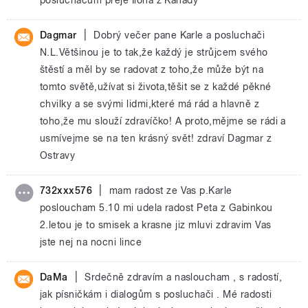
|
Dagmar
Dobrý večer pane Karle a posluchači
N.L.Většinou je to tak,že každý je strůjcem svého
štěstí a měl by se radovat z toho,že může být na
tomto světě,užívat si života,těšit se z každé pěkné
chvilky a se svými lidmi,které má rád a hlavně z
toho,že mu slouží zdravíčko! A proto,mějme se rádi a
usmívejme se na ten krásný svět! zdraví Dagmar z
Ostravy
|
732xxx576
mam radost ze Vas p.Karle
posloucham 5.10 mi udela radost Peta z Gabinkou
2.letou je to smisek a krasne jiz mluvi zdravim Vas
jste nej na nocni lince
|
DaMa
Srdečně zdravím a nasloucham , s radostí,
jak písničkám i dialogům s posluchači . Mé radosti