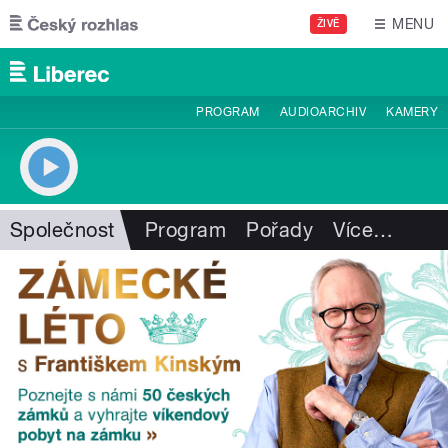
Přejít k hlavnímu obsahu
MENU
ŽIVĚ
PROGRAM
AUDIOARCHIV
KAMERY
Společnost
Program
Pořady
Více
…