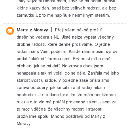
linky.Nejvetsi radost mam, kdyz se mi podari stravit
klidne kazdy den, snad bez velkych radosti, ale bez
zarmutku.Uz to me naplñuje nesmirnym stestim.
|
Marta z Moravy
Přeji všem pěkné prožití
dnešního večera s NL. Jistě nelze vypsat všechny
drobné radosti, které denně prožíváme. O jedné
radosti se s Vámi podělím. Každé ráno musím synovi
podat "hlášení" formou sms. Prý musí mít o mně
přehled, jak se mi daří. No zrovna dnes jsem
nenapsala a tak mi volal, co se děje. Zahřála mě jeho
starostlivost u srdce. V poledne zase přišla sms
zpráva od dcery, jak se cítím a ať raději nikam
nechodím. Je to dáno také tím, že mám postiženou
ruku a o to víc mě potěší projevený zájem. Jsem za
to moc vděčná, že všechny radosti i starosti
prožíváme spolu. Mnoho pozdravů od Marty z
Moravy.