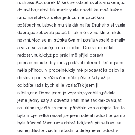
rozhlasu.Kocourek Mikeš se odstěhoval s vnukem,už
do svého,nebyl tak mazlivý,ale chodil ke mně každé
ráno na stolek a čekal,jednou mě pacičkou
pošťouchnul,abych mu šla dát najíst.Druhého si vzala
dcera,potřebovala potěšit..Tak mě už na klíně nikdo
nevrní.Moc se mi stýská.Syn mi posílá veselé e-maily
a ví,že se zasměji a mám radost.Dnes mi udělal
radost vnuk,když po práci mě přijel opravit
počítač,minulé dny mi vypadával internet.Ještě jsem
měla příhodu v prodejně,kdy mě prodavačka oslovila
doslova:paní v růžovém máte pěkné šaty,až je
odložíte,ráda bych si je vzala:Tak jsem ji
slíbila,ano.Doma jsem je vyprala,vyžehlila,přidala
ještě jedny šaty a odvezla.Paní mně tak děkovala,až
se uklonila,ještě za mnou přiběhla ven a objala.Tak to
byla moje velká radost,že jsem udělal radost té paní a
byla šťastná.Mám ráda dobré lidi,kteří při setkání se
usmějí.Buďte všichni šťastni a dělejme si radost v