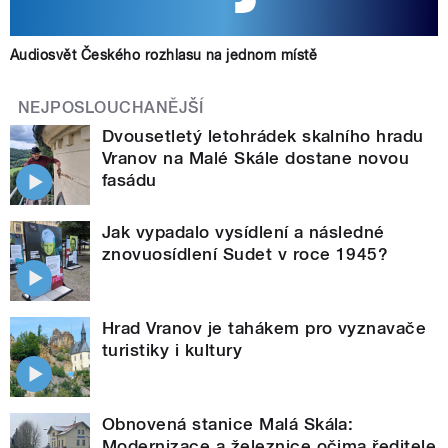
Audiosvět Českého rozhlasu na jednom místě
NEJPOSLOUCHANĚJŠÍ
Dvousetletý letohrádek skalního hradu
Vranov na Malé Skále dostane novou
fasádu
Jak vypadalo vysídlení a následné
znovuosídlení Sudet v roce 1945?
Hrad Vranov je tahákem pro vyznavače
turistiky i kultury
Obnovená stanice Malá Skála:
Modernizace a železnice očima ředitele