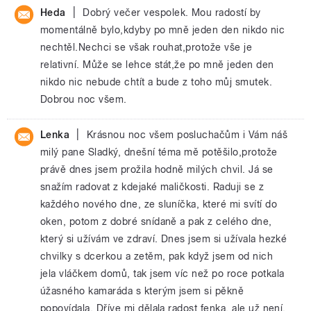
|
Heda
Dobrý večer vespolek. Mou radostí by
momentálně bylo,kdyby po mně jeden den nikdo nic
nechtěl.Nechci se však rouhat,protože vše je
relativní. Může se lehce stát,že po mně jeden den
nikdo nic nebude chtít a bude z toho můj smutek.
Dobrou noc všem.
|
Lenka
Krásnou noc všem posluchačům i Vám náš
milý pane Sladký, dnešní téma mě potěšilo,protože
právě dnes jsem prožila hodně milých chvil. Já se
snažím radovat z kdejaké maličkosti. Raduji se z
každého nového dne, ze sluníčka, které mi svítí do
oken, potom z dobré snídaně a pak z celého dne,
který si užívám ve zdraví. Dnes jsem si užívala hezké
chvilky s dcerkou a zetěm, pak když jsem od nich
jela vláčkem domů, tak jsem víc než po roce potkala
úžasného kamaráda s kterým jsem si pěkně
popovídala. Dříve mi dělala radost fenka, ale už není.