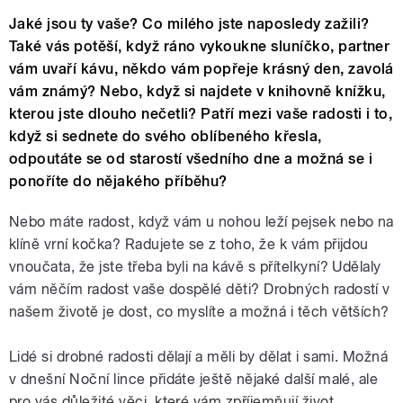
Jaké jsou ty vaše? Co milého jste naposledy zažili?
Také vás potěší, když ráno vykoukne sluníčko, partner
vám uvaří kávu, někdo vám popřeje krásný den, zavolá
vám známý? Nebo, když si najdete v knihovně knížku,
kterou jste dlouho nečetli? Patří mezi vaše radosti i to,
když si sednete do svého oblíbeného křesla,
odpoutáte se od starostí všedního dne a možná se i
ponoříte do nějakého příběhu?
Nebo máte radost, když vám u nohou leží pejsek nebo na
klíně vrní kočka? Radujete se z toho, že k vám přijdou
vnoučata, že jste třeba byli na kávě s přítelkyní? Udělaly
vám něčím radost vaše dospělé děti? Drobných radostí v
našem životě je dost, co myslíte a možná i těch větších?
Lidé si drobné radosti dělají a měli by dělat i sami. Možná
v dnešní Noční lince přidáte ještě nějaké další malé, ale
pro vás důležité věci, které vám zpříjemňují život.