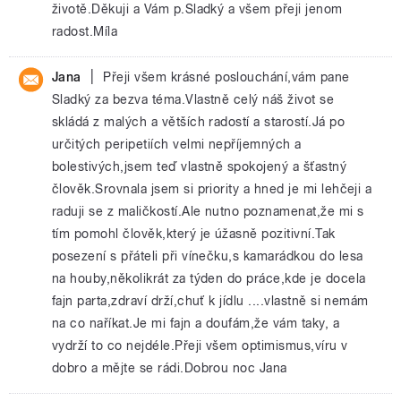
životě.Děkuji a Vám p.Sladký a všem přeji jenom
radost.Míla
|
Jana
Přeji všem krásné poslouchání,vám pane
Sladký za bezva téma.Vlastně celý náš život se
skládá z malých a větších radostí a starostí.Já po
určitých peripetiích velmi nepříjemných a
bolestivých,jsem teď vlastně spokojený a šťastný
člověk.Srovnala jsem si priority a hned je mi lehčeji a
raduji se z maličkostí.Ale nutno poznamenat,že mi s
tím pomohl člověk,který je úžasně pozitivní.Tak
posezení s přáteli při vínečku,s kamarádkou do lesa
na houby,několikrát za týden do práce,kde je docela
fajn parta,zdraví drží,chuť k jídlu ....vlastně si nemám
na co naříkat.Je mi fajn a doufám,že vám taky, a
vydrží to co nejdéle.Přeji všem optimismus,víru v
dobro a mějte se rádi.Dobrou noc Jana