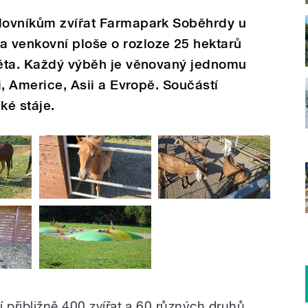
ilovníkům zvířat Farmapark Soběhrdy u
 venkovní ploše o rozloze 25 hektarů
světa. Každý výběh je věnovaný jednomu
ii, Americe, Asii a Evropě. Součástí
aké stáje.
 přibližně 400 zvířat a 60 různých druhů.