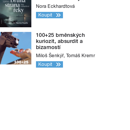
Nora Eckhardtová
Koupit
100+25 brněnských
kuriozit, absurdit a
bizarností
Miloš Šenkýř, Tomáš Kremr
Koupit