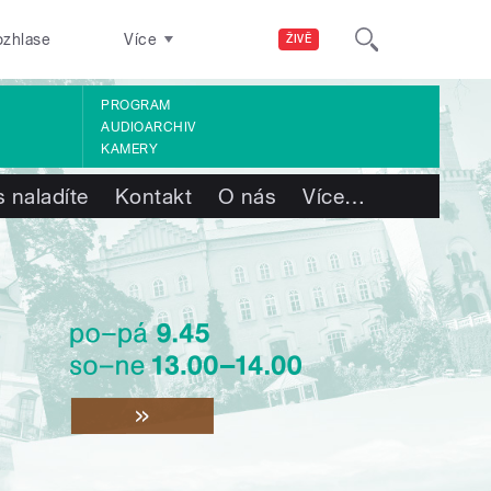
ozhlase
Více
ŽIVĚ
PROGRAM
AUDIOARCHIV
KAMERY
 naladíte
Kontakt
O nás
Více
…