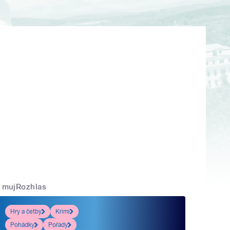
mujRozhlas
Hry a četby
Krimi
Pohádky
Pořady