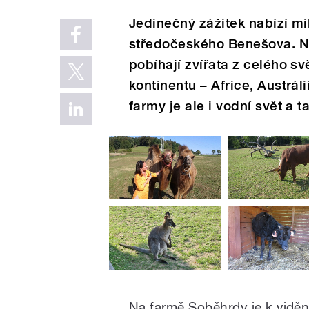
Jedinečný zážitek nabízí m
středočeského Benešova. Na
pobíhají zvířata z celého 
kontinentu – Africe, Austrál
farmy je ale i vodní svět a t
Na farmě Soběhrdy je k vidění