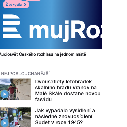
Živé vysílání
Audiosvět Českého rozhlasu na jednom místě
NEJPOSLOUCHANĚJŠÍ
Dvousetletý letohrádek
skalního hradu Vranov na
Malé Skále dostane novou
fasádu
Jak vypadalo vysídlení a
následné znovuosídlení
Sudet v roce 1945?