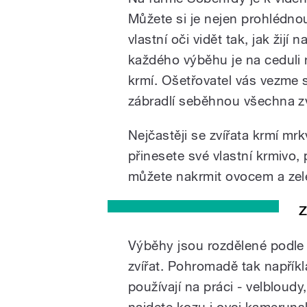
Můžete si je nejen prohlédnout
vlastní oči vidět tak, jak žij
každého výběhu je na ceduli 
krmí. Ošetřovatel vás vezme
zábradlí seběhnou všechna zv
Nejčastěji se zvířata krmí mrk
přinesete své vlastní krmivo,
můžete nakrmit ovocem a zele
Z
Výběhy jsou rozdělené podle j
zvířat. Pohromadě tak napříkla
používají na práci - velbloudy