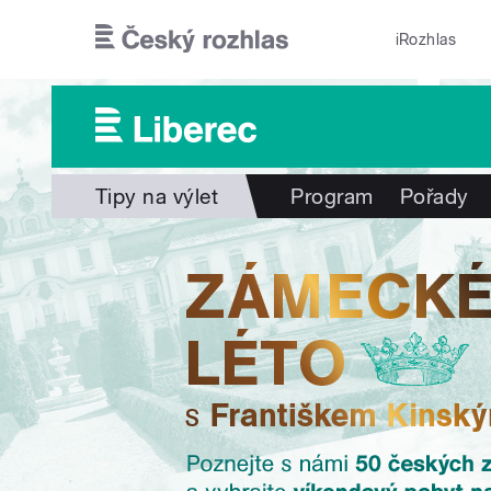
Přejít k hlavnímu obsahu
iRozhlas
Tipy na výlet
Program
Pořady