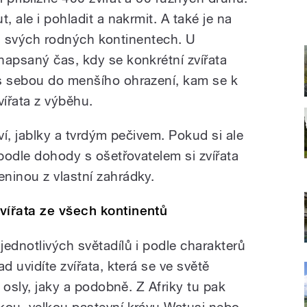
, ale i pohladit a nakrmit. A také je na
í na svých rodných kontinentech. U
napsaný čas, kdy se konkrétní zvířata
 s sebou do menšího ohrazení, kam se k
ířata z výběhu.
ví, jablky a tvrdým pečivem. Pokud si ale
 podle dohody s ošetřovatelem si zvířata
ninou z vlastní zahrádky.
vířata ze všech kontinentů
ednotlivých světadílů i podle charakterů
d uvidíte zvířata, která se ve světě
, osly, jaky a podobně. Z Afriky tu pak