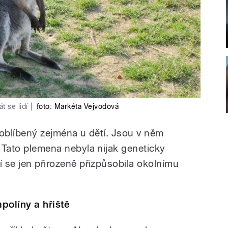
t se lidí
|
foto:
Markéta Vejvodová
e oblíbený zejména u dětí. Jsou v něm
. Tato plemena nebyla nijak geneticky
í se jen přirozeně přizpůsobila okolnímu
mpolíny a hřiště