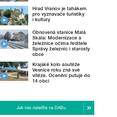
Hrad Vranov je tahákem
pro vyznavače turistiky
i kultury
Obnovená stanice Malá
Skála: Modernizace a
železnice očima ředitele
Správy železnic i starosty
obce
Krajské kolo soutěže
Vesnice roku zná své
vítěze. Ocenění putuje do
14 obcí
Jak nás naladíte na DABu