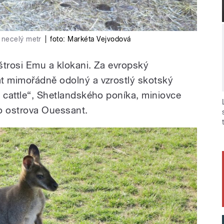
 necelý metr
|
foto:
Markéta Vejvodová
pštrosi Emu a klokani. Za evropský
at mimořádně odolný a vzrostlý skotský
d cattle“, Shetlandského poníka, miniovce
o ostrova Ouessant.