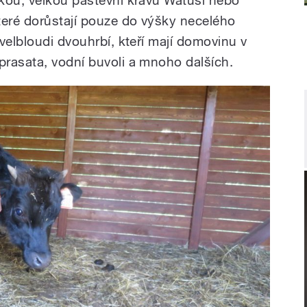
kou, velkou pastevní krávu Watusi nebo
eré dorůstají pouze do výšky necelého
velbloudi dvouhrbí, kteří mají domovinu v
rasata, vodní buvoli a mnoho dalších.