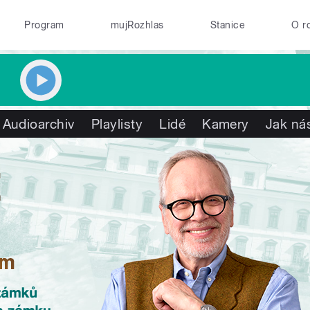
Program
mujRozhlas
Stanice
O r
Audioarchiv
Playlisty
Lidé
Kamery
Jak nás