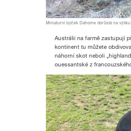
Miniaturní býček Dahome dorůstá na výšku
Austrálii na farmě zastupují 
kontinent tu můžete obdivov
náhorní skot neboli „highlan
ouessantské z francouzskéh