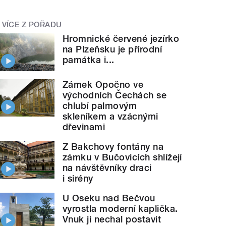
VÍCE Z POŘADU
Hromnické červené jezírko
na Plzeňsku je přírodní
památka i...
Zámek Opočno ve
východních Čechách se
chlubí palmovým
skleníkem a vzácnými
dřevinami
Z Bakchovy fontány na
zámku v Bučovicích shlížejí
na návštěvníky draci
i sirény
U Oseku nad Bečvou
vyrostla moderní kaplička.
Vnuk ji nechal postavit