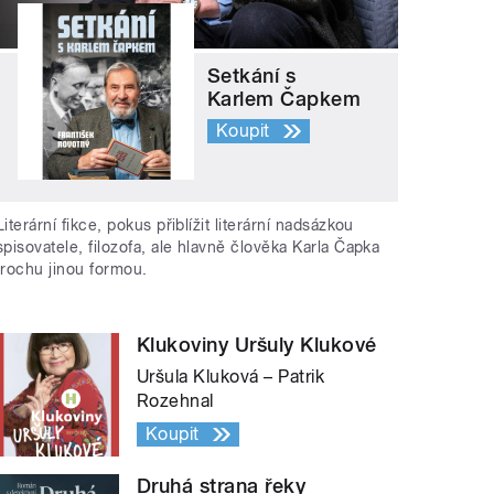
Setkání s
Karlem Čapkem
Koupit
Literární fikce, pokus přiblížit literární nadsázkou
spisovatele, filozofa, ale hlavně člověka Karla Čapka
trochu jinou formou.
Klukoviny Uršuly Klukové
Uršula Kluková – Patrik
Rozehnal
Koupit
Druhá strana řeky