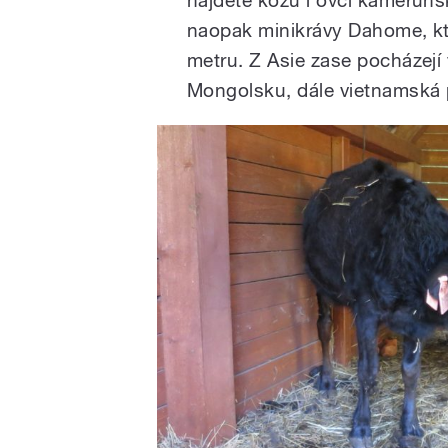
najdete kozu i ovci kameruns
naopak minikrávy Dahome, kt
metru. Z Asie zase pocházejí 
Mongolsku, dále vietnamská p