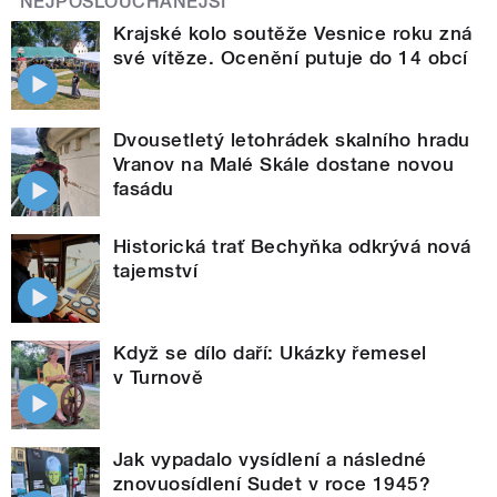
NEJPOSLOUCHANĚJŠÍ
Krajské kolo soutěže Vesnice roku zná
své vítěze. Ocenění putuje do 14 obcí
Dvousetletý letohrádek skalního hradu
Vranov na Malé Skále dostane novou
fasádu
Historická trať Bechyňka odkrývá nová
tajemství
Když se dílo daří: Ukázky řemesel
v Turnově
Jak vypadalo vysídlení a následné
znovuosídlení Sudet v roce 1945?