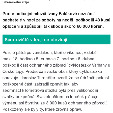
Libereckého kraje
Podle policejní mluvčí Ivany Balákové neznámí
pachatelé v noci ze soboty na neděli poškodili 43 kusů
oplocení a způsobili tak škodu skoro 60 000 korun.
Sportoviště v kraji se otevírají
Policie pátrá po vandalech, kteří o víkendu, v době
mezi
18. hodinou 5. dubna a 7. hodinou 6. dubna
poškodili část ochranného zábradlí cyklostezky Varhany u
České Lípy. Předseda svazku obcí, který cyklostezku
spravuje, Jaroslav Turnhöfer uvedl, že se údržbáři pokusí
poškozené části zábradlí opravit tak, aby
sedmnáctikilometrová stezka byla přes velikonoční
svátky bezpečná. Svazek přitom na letošek plánuje
výměnu asi čtvrtinu ze 3 000 kusů ochranného zábradlí.
Poškozeny ale byly ty, které zrovna opravu