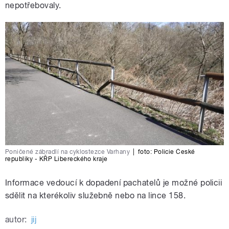
nepotřebovaly.
Poničené zábradlí na cyklostezce Varhany
|
foto:
Policie České
republiky - KŘP Libereckého kraje
Informace vedoucí k dopadení pachatelů je možné policii
sdělit na kterékoliv služebně nebo na lince 158.
autor:
jij