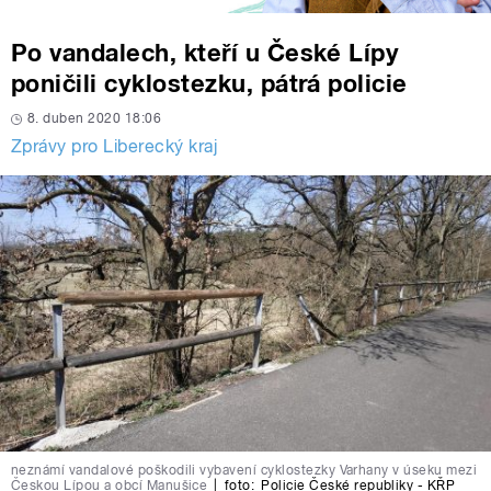
Po vandalech, kteří u České Lípy
poničili cyklostezku, pátrá policie
8. duben 2020 18:06
Zprávy pro Liberecký kraj
neznámí vandalové poškodili vybavení cyklostezky Varhany v úseku mezi
Českou Lípou a obcí Manušice
|
foto:
Policie České republiky - KŘP