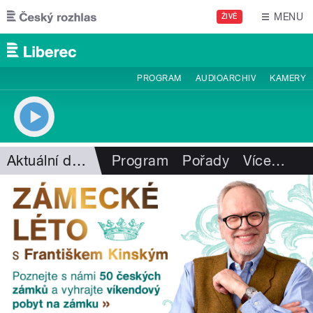
Přejít k hlavnímu obsahu
MENU
ŽIVĚ
PROGRAM
AUDIOARCHIV
KAMERY
Aktuální dění
Program
Pořady
Více
…