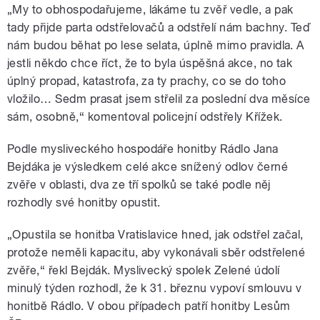
„My to obhospodařujeme, lákáme tu zvěř vedle, a pak
tady přijde parta odstřelovačů a odstřelí nám bachny. Teď
nám budou běhat po lese selata, úplně mimo pravidla. A
jestli někdo chce říct, že to byla úspěšná akce, no tak
úplný propad, katastrofa, za ty prachy, co se do toho
vložilo… Sedm prasat jsem střelil za poslední dva měsíce
sám, osobně,“ komentoval policejní odstřely Křížek.
Podle mysliveckého hospodáře honitby Rádlo Jana
Bejdáka je výsledkem celé akce snížený odlov černé
zvěře v oblasti, dva ze tří spolků se také podle něj
rozhodly své honitby opustit.
„Opustila se honitba Vratislavice hned, jak odstřel začal,
protože neměli kapacitu, aby vykonávali sběr odstřelené
zvěře,“ řekl Bejdák. Myslivecký spolek Zelené údolí
minulý týden rozhodl, že k 31. březnu vypoví smlouvu v
honitbě Rádlo. V obou případech patří honitby Lesům