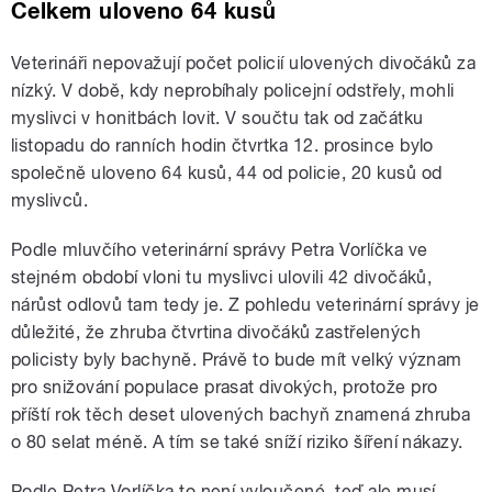
Celkem uloveno 64 kusů
Veterináři nepovažují počet policií ulovených divočáků za
nízký. V době, kdy neprobíhaly policejní odstřely, mohli
myslivci v honitbách lovit. V součtu tak od začátku
listopadu do ranních hodin čtvrtka 12. prosince bylo
společně uloveno 64 kusů, 44 od policie, 20 kusů od
myslivců.
Podle mluvčího veterinární správy Petra Vorlíčka ve
stejném období vloni tu myslivci ulovili 42 divočáků,
nárůst odlovů tam tedy je. Z pohledu veterinární správy je
důležité, že zhruba čtvrtina divočáků zastřelených
policisty byly bachyně. Právě to bude mít velký význam
pro snižování populace prasat divokých, protože pro
příští rok těch deset ulovených bachyň znamená zhruba
o 80 selat méně. A tím se také sníží riziko šíření nákazy.
Podle Petra Vorlíčka to není vyloučené, teď ale musí