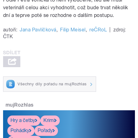
veterináři celou akci vyhodnotit, což bude trvat několik
dní a teprve poté se rozhodne o dalším postupu.
autoři:
Jana Pavlíčková
,
Filip Meisel
,
reČRoL
|
zdroj:
ČTK
Všechny díly pořadu na mujRozhlas
mujRozhlas
Hry a četby
Krimi
Pohádky
Pořady