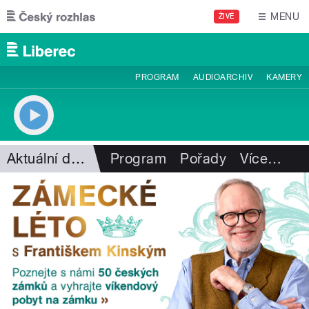
Přejít k hlavnímu obsahu
MENU
ŽIVĚ
PROGRAM
AUDIOARCHIV
KAMERY
Aktuální dění
Program
Pořady
Více
…