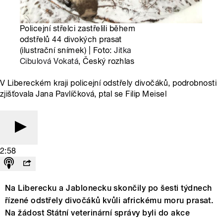
Policejní střelci zastřelili během
odstřelů 44 divokých prasat
(ilustrační snímek) | Foto:
Jitka
Cibulová Vokatá
, Český rozhlas
V Libereckém kraji policejní odstřely divočáků, podrobnosti
zjišťovala Jana Pavlíčková, ptal se Filip Meisel
2:58
Na Liberecku a Jablonecku skončily po šesti týdnech
řízené odstřely divočáků kvůli africkému moru prasat.
Na žádost Státní veterinární správy byli do akce