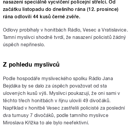
nasazeni speciálně vycvičení policejní střelci. Od
začátku listopadu do dnešního rána (12. prosince)
rána odlovili 44 kusů černé zvěře.
Odlovy probíhaly v honitbách Rádlo, Vesec a Vratislavice.
Tamní myslivci shodně tvrdí, že nasazení policistů žádný
úspěch nepřineslo.
Z pohledu myslivců
Podle hospodáře mysliveckého spolku Rádlo Jana
Bejdáka by se dalo za úspěch považovat od sta
ulovených kusů výš. Myslivci poukazují, že oni sami v
těchto třech honitbách v říjnu ulovili 49 divočáků.
Například v honitbě Vesec zastřelili policisté za poslední
dva turnusy 7 divočáků, podle tamního myslivce
Miroslava Křížka to ale bylo neefektivní.