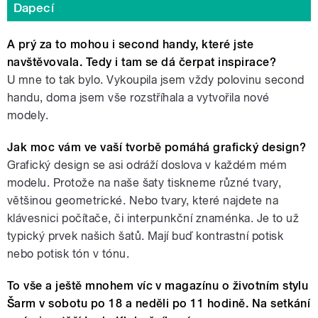
Dapecí
A prý za to mohou i second handy, které jste
navštěvovala. Tedy i tam se dá čerpat inspirace?
U mne to tak bylo. Vykoupila jsem vždy polovinu second
handu, doma jsem vše rozstříhala a vytvořila nové
modely.
Jak moc vám ve vaší tvorbě pomáhá grafický design?
Grafický design se asi odráží doslova v každém mém
modelu. Protože na naše šaty tiskneme různé tvary,
většinou geometrické. Nebo tvary, které najdete na
klávesnici počítače, či interpunkční znaménka. Je to už
typický prvek našich šatů. Mají buď kontrastní potisk
nebo potisk tón v tónu.
To vše a ještě mnohem víc v magazínu o životním stylu
Šarm v sobotu po 18 a neděli po 11 hodině. Na setkání