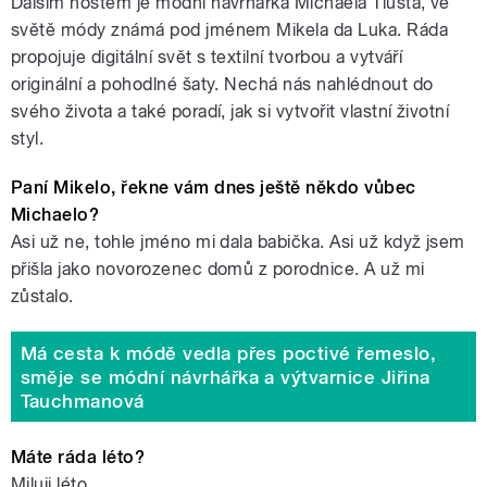
Dalším hostem je módní návrhářka Michaela Tlustá, ve
světě módy známá pod jménem Mikela da Luka. Ráda
propojuje digitální svět s textilní tvorbou a vytváří
originální a pohodlné šaty. Nechá nás nahlédnout do
svého života a také poradí, jak si vytvořit vlastní životní
styl.
Paní Mikelo, řekne vám dnes ještě někdo vůbec
Michaelo?
Asi už ne, tohle jméno mi dala babička. Asi už když jsem
přišla jako novorozenec domů z porodnice. A už mi
zůstalo.
Má cesta k módě vedla přes poctivé řemeslo,
směje se módní návrhářka a výtvarnice Jiřina
Tauchmanová
Máte ráda léto?
Miluji léto.