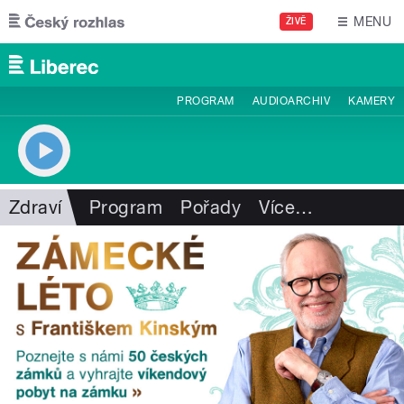
Přejít k hlavnímu obsahu
MENU
ŽIVĚ
PROGRAM
AUDIOARCHIV
KAMERY
Zdraví
Program
Pořady
Více
…