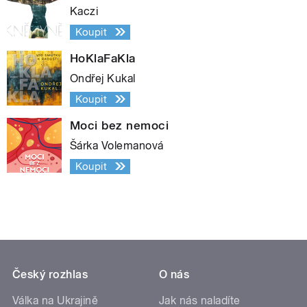
Kaczi
Koupit
HoKlaFaKla
Ondřej Kukal
Koupit
Moci bez nemoci
Šárka Volemanová
Koupit
Český rozhlas
O nás
Válka na Ukrajině
Jak nás naladíte