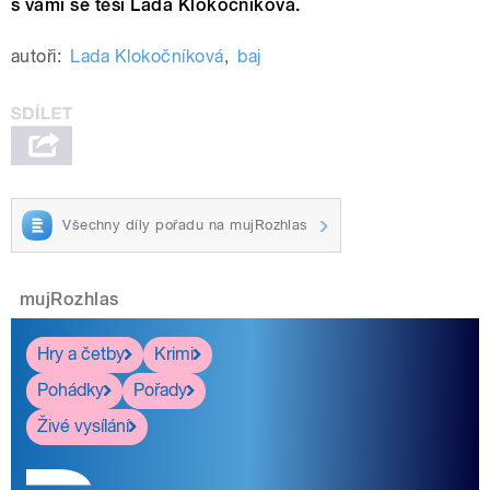
s vámi se těší Lada Klokočníková.
autoři:
Lada Klokočníková
,
baj
Všechny díly pořadu na mujRozhlas
mujRozhlas
Hry a četby
Krimi
Pohádky
Pořady
Živé vysílání