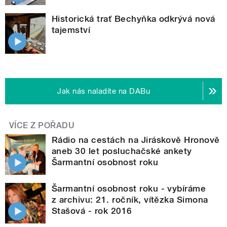
Historická trať Bechyňka odkrývá nová
tajemství
Jak nás naladíte na DABu
VÍCE Z POŘADU
Rádio na cestách na Jiráskově Hronově
aneb 30 let posluchačské ankety
Šarmantní osobnost roku
Šarmantní osobnost roku - vybíráme
z archivu: 21. ročník, vítězka Simona
Stašová - rok 2016