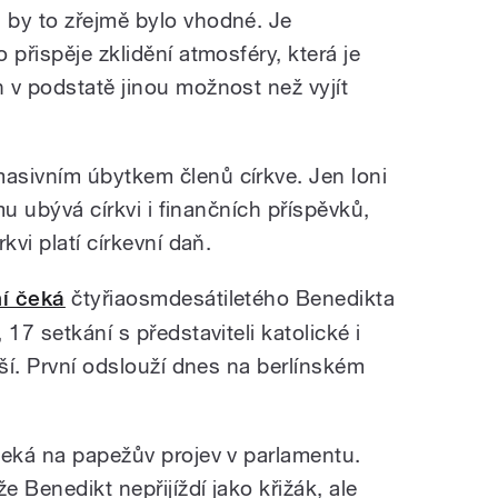
 by to zřejmě bylo vhodné. Je
 přispěje zklidění atmosféry, která je
 v podstatě jinou možnost než vyjít
asivním úbytkem členů církve. Jen loni
omu ubývá církvi i finančních příspěvků,
kvi platí církevní daň.
ní čeká
čtyřiaosmdesátiletého Benedikta
17 setkání s představiteli katolické i
mší. První odslouží dnes na berlínském
čeká na papežův projev v parlamentu.
e Benedikt nepřijíždí jako křižák, ale