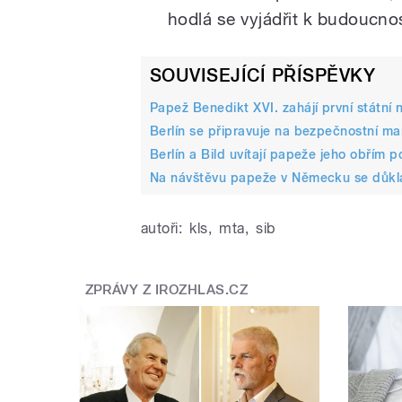
hodlá se vyjádřit k budoucnost
SOUVISEJÍCÍ PŘÍSPĚVKY
Papež Benedikt XVI. zahájí první státn
Berlín se připravuje na bezpečnostní m
Berlín a Bild uvítají papeže jeho obřím 
Na návštěvu papeže v Německu se důklad
autoři:
kls
,
mta
,
sib
ZPRÁVY Z IROZHLAS.CZ