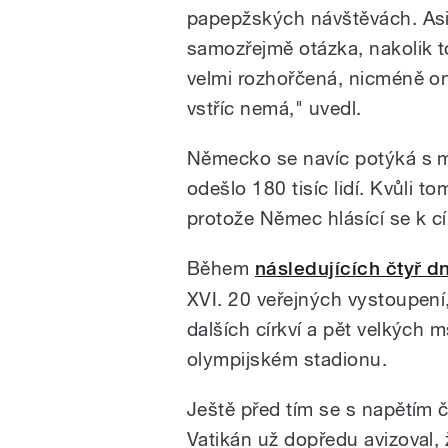
papepžských návštěvách. Asi
samozřejmě otázka, nakolik to
velmi rozhořčená, nicméně on
vstříc nemá," uvedl.
Německo se navíc potýká s m
odešlo 180 tisíc lidí. Kvůli t
protože Němec hlásící se k cír
Během
následujících čtyř d
XVI. 20 veřejných vystoupení, 
dalších církví a pět velkých 
olympijském stadionu.
Ještě před tím se s napětím 
Vatikán už dopředu avizoval, ž