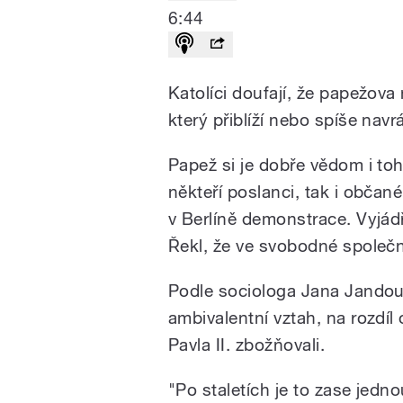
6:44
Katolíci doufají, že papežov
který přiblíží nebo spíše navrá
Papež si je dobře vědom i toh
někteří poslanci, tak i občan
v Berlíně demonstrace. Vyjád
Řekl, že ve svobodné společn
Podle sociologa Jana Jandou
ambivalentní vztah, na rozdíl
Pavla II. zbožňovali.
"Po staletích je to zase jedn