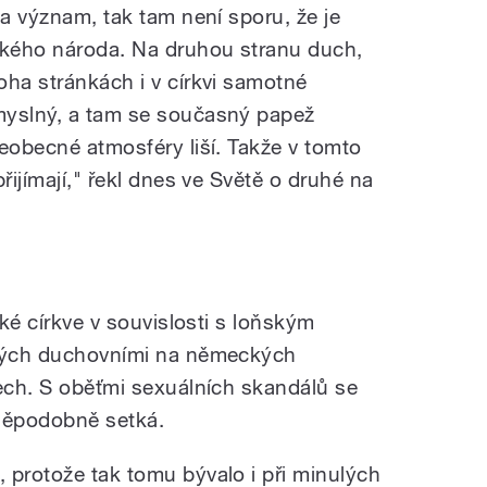
 a význam, tak tam není sporu, že je
kého národa. Na druhou stranu duch,
oha stránkách i v církvi samotné
myslný, a tam se současný papež
eobecné atmosféry liší. Takže v tomto
řijímají," řekl dnes ve Světě o druhé na
cké církve v souvislosti s loňským
ilých duchovními na německých
tech. S oběťmi sexuálních skandálů se
děpodobně setká.
 protože tak tomu bývalo i při minulých