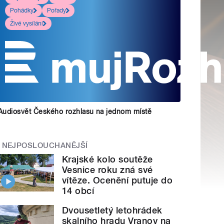
Pohádky
Pořady
Živé vysílání
Audiosvět Českého rozhlasu na jednom místě
NEJPOSLOUCHANĚJŠÍ
Krajské kolo soutěže
Vesnice roku zná své
vítěze. Ocenění putuje do
14 obcí
Dvousetletý letohrádek
skalního hradu Vranov na