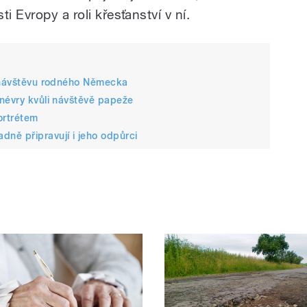
i Evropy a roli křesťanství v ní.
í návštěvu rodného Německa
anévry kvůli návštěvě papeže
portrétem
ně připravují i jeho odpůrci