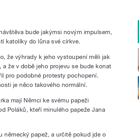
a návštěva bude jakýmsi novým impulsem,
tí katolíky do lůna své církve.
o, že výhrady k jeho vystoupení měli jak
é, a že v době jeho projevu se bude konat
řil pro podobné protesty pochopení.
osti je něco takového normální.
rka mají Němci ke svému papeži
 od Poláků, kteří minulého papeže Jana
ou německý papež, a určitě pokud jde o