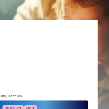
mujRozhlas
Hry a četby
Krimi