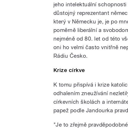
jeho intelektuální schopnosti
důstojný reprezentant němec
který v Německu je, je po mn
poměrně liberální a svobodo
nejméně od 80. let od této vš
oni ho velmi často vnitřně nep
Rádiu Česko.
Krize církve
K tomu přispívá i krize katoli
odhalením zneužívání nezlet
církevních školách a interná
papež podle Jandourka prav
"Je to zřejmě pravděpodobné,