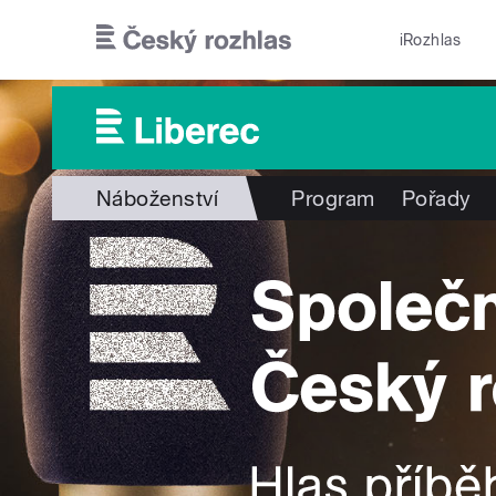
Přejít k hlavnímu obsahu
iRozhlas
Náboženství
Program
Pořady