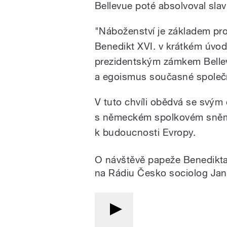
Bellevue poté absolvoval slav
"Náboženství je základem pro
Benedikt XVI. v krátkém úv
prezidentským zámkem Bellevu
a egoismus současné společ
V tuto chvíli obědvá se svým
s německém spolkovém sněmu, 
k budoucnosti Evropy.
O návštěvě papeže Benedikta
na Rádiu Česko sociolog Ja