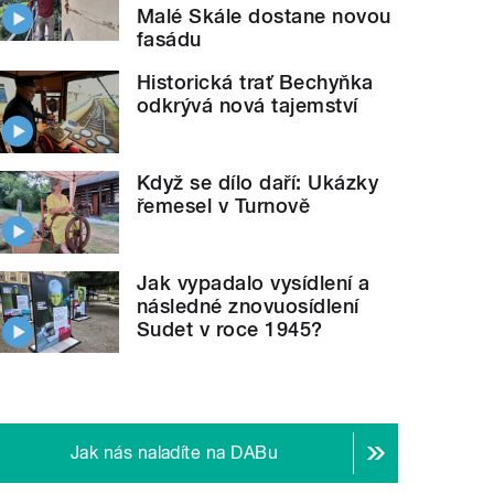
Malé Skále dostane novou
fasádu
Historická trať Bechyňka
odkrývá nová tajemství
Když se dílo daří: Ukázky
řemesel v Turnově
Jak vypadalo vysídlení a
následné znovuosídlení
Sudet v roce 1945?
Jak nás naladíte na DABu