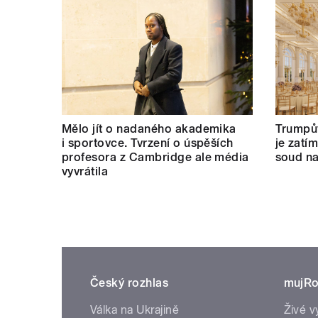
Mělo jít o nadaného akademika
Trumpův
i sportovce. Tvrzení o úspěších
je zatí
profesora z Cambridge ale média
soud na
vyvrátila
Český rozhlas
mujRo
Válka na Ukrajině
Živé v