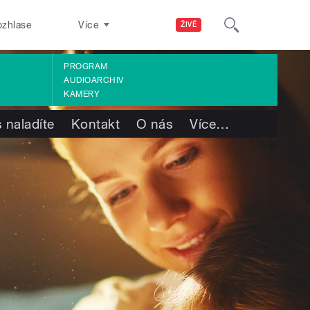
ozhlase
Více
ŽIVĚ
PROGRAM
AUDIOARCHIV
KAMERY
 naladíte
Kontakt
O nás
Více
…