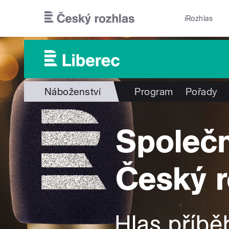
Přejít k hlavnímu obsahu
iRozhlas
Náboženství
Program
Pořady