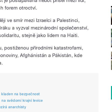
st je pošlapávána neboť přišel mezi lidi,
h forem otroctví.
ji ve smír mezi Izraelci a Palestinci,
Iráku a vyzval mezinárodní společenství,
lidaritu, stejně jako lidem na Haiti.
, postiženou přírodními katastrofami,
lonoviny, Afghánistán a Pákistán, kde
a.
e kladen na bezpečnost
a svědomí krajní levice
zírá anarchisty