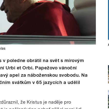
hlas
 v poledne obrátil na svět s mírovým
ní Urbi et Orbi. Papežovo vánoční
éhavý apel za náboženskou svobodu. Na
čním svátkům v 65 jazycích a udělil
důraznil, že Kristus je naděje pro