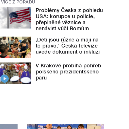
VÍCE Z POŘADU
Problémy Česka z pohledu
USA: korupce u policie,
přeplněné věznice a
nenávist vůči Romům
‚Děti jsou různé a mají na
to právo.‘ Česká televize
uvede dokument o inkluzi
V Krakově probíhá pohřeb
polského prezidentského
páru