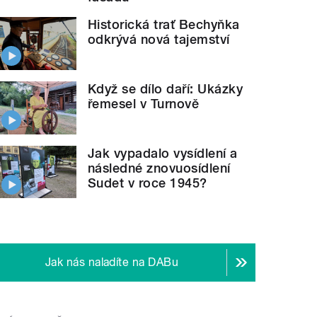
Historická trať Bechyňka
odkrývá nová tajemství
Když se dílo daří: Ukázky
řemesel v Turnově
Jak vypadalo vysídlení a
následné znovuosídlení
Sudet v roce 1945?
Jak nás naladíte na DABu