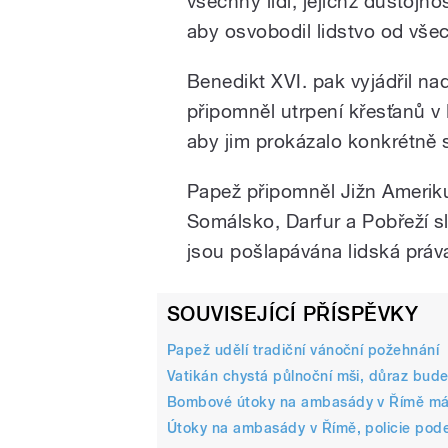
všechny lidi, jejichž důstojno
aby osvobodil lidstvo od všec
Benedikt XVI. pak vyjádřil nadě
připomněl utrpení křesťanů v 
aby jim prokázalo konkrétně so
Papež připomněl Jižn Ameriku
Somálsko, Darfur a Pobřeží s
jsou pošlapávána lidská práv
SOUVISEJÍCÍ PŘÍSPĚVKY
Papež udělí tradiční vánoční požehnání
Vatikán chystá půlnoční mši, důraz bud
Bombové útoky na ambasády v Římě má n
Útoky na ambasády v Římě, policie pode