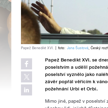
Papež Benedikt XVI.
|
foto:
Jana Šustová
,
Český roz
Papež Benedikt XVI. se dnes
poselstvím a udělil požehná
poselství vyznělo jako nal
závěr popřál věřícím k váno
požehnání Urbi et Orbi.
Mimo jiné, papež v poselství z