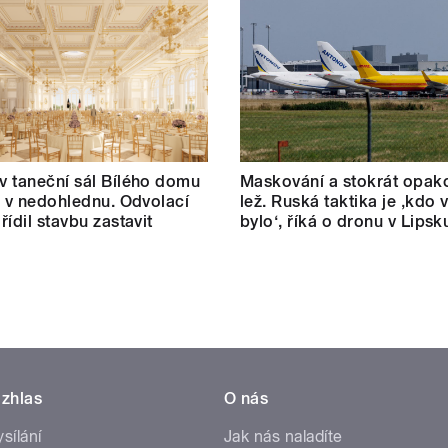
 taneční sál Bílého domu
Maskování a stokrát opak
m v nedohlednu. Odvolací
lež. Ruská taktika je ‚kdo v
řídil stavbu zastavit
bylo‘, říká o dronu v Lipsk
zhlas
O nás
ysílání
Jak nás naladíte