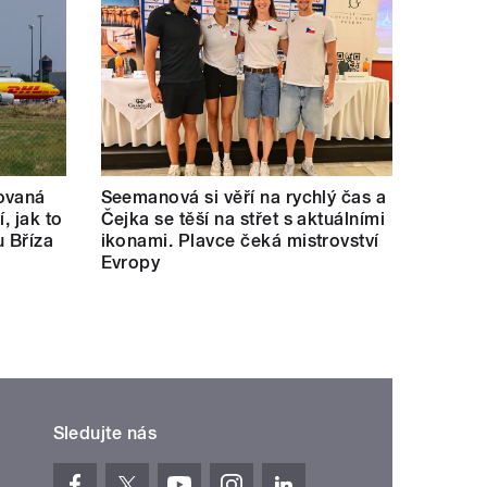
ovaná
Seemanová si věří na rychlý čas a
í, jak to
Čejka se těší na střet s aktuálními
u Bříza
ikonami. Plavce čeká mistrovství
Evropy
Sledujte nás