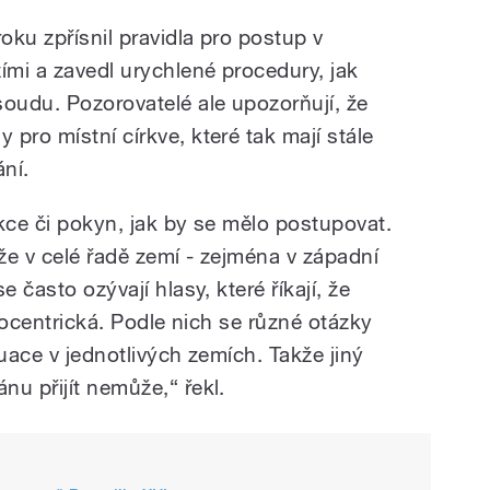
oku zpřísnil pravidla pro postup v
ími a zavedl urychlené procedury, jak
soudu. Pozorovatelé ale upozorňují, že
pro místní církve, které tak mají stále
ní.
rukce či pokyn, jak by se mělo postupovat.
, že v celé řadě zemí - zejména v západní
e často ozývají hlasy, které říkají, že
skocentrická. Podle nich se různé otázky
tuace v jednotlivých zemích. Takže jiný
u přijít nemůže,“ řekl.