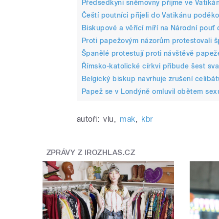
Předsedkyni sněmovny přijme ve Vatiká
Čeští poutníci přijeli do Vatikánu podě
Biskupové a věřící míří na Národní pouť
Proti papežovým názorům protestovali šp
Španělé protestují proti návštěvě papež
Římsko-katolické církvi přibude šest sv
Belgický biskup navrhuje zrušení celibá
Papež se v Londýně omluvil obětem sexu
autoři:
vlu
,
mak
,
kbr
ZPRÁVY Z IROZHLAS.CZ