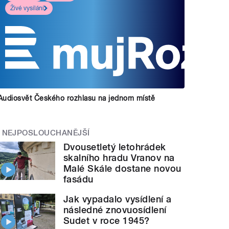
Živé vysílání
Audiosvět Českého rozhlasu na jednom místě
NEJPOSLOUCHANĚJŠÍ
Dvousetletý letohrádek
skalního hradu Vranov na
Malé Skále dostane novou
fasádu
Jak vypadalo vysídlení a
následné znovuosídlení
Sudet v roce 1945?