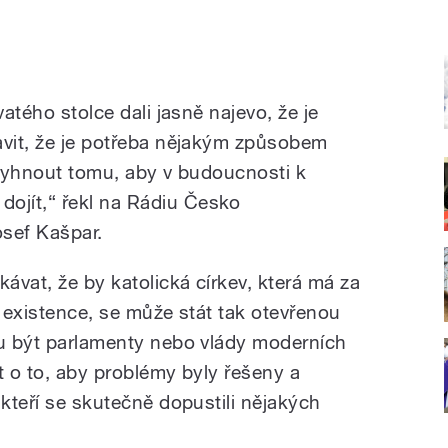
vatého stolce dali jasně najevo, že je
avit, že je potřeba nějakým způsobem
e vyhnout tomu, aby v budoucnosti k
jít,“ řekl na Rádiu Česko
osef Kašpar.
kávat, že by katolická církev, která má za
t existence, se může stát tak otevřenou
ou být parlamenty nebo vlády moderních
t o to, aby problémy byly řešeny a
 kteří se skutečně dopustili nějakých