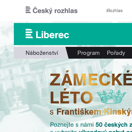
Přejít k hlavnímu obsahu
iRozhlas
Náboženství
Program
Pořady