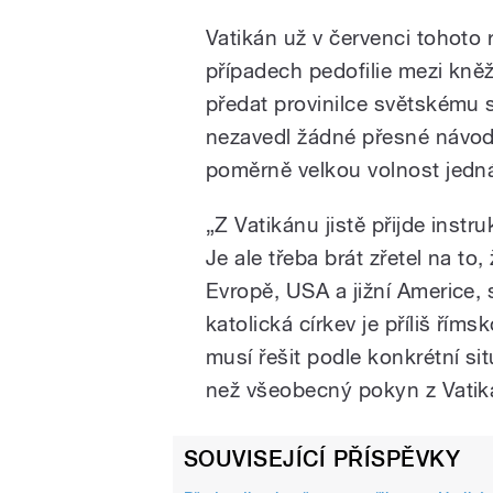
Vatikán už v červenci tohoto r
případech pedofilie mezi kněž
předat provinilce světskému 
nezavedl žádné přesné návody 
poměrně velkou volnost jedná
„Z Vatikánu jistě přijde inst
Je ale třeba brát zřetel na to
Evropě, USA a jižní Americe, s
katolická církev je příliš řím
musí řešit podle konkrétní si
než všeobecný pokyn z Vatikán
SOUVISEJÍCÍ PŘÍSPĚVKY