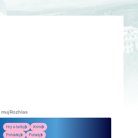
mujRozhlas
Hry a četby
Krimi
Pohádky
Pořady