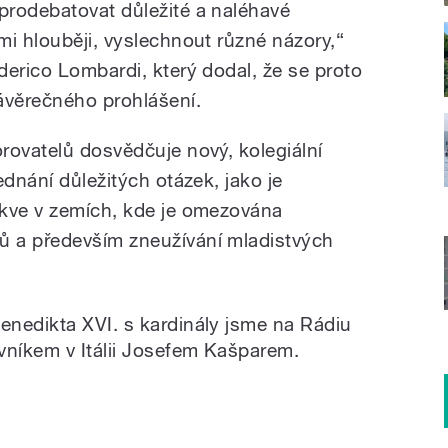
prodebatovat důležité a naléhavé
mi hlouběji, vyslechnout různé názory,“
derico Lombardi, který dodal, že se proto
věrečného prohlášení.
rovatelů dosvědčuje nový, kolegiální
ednání důležitých otázek, jako je
rkve v zemích, kde je omezována
 a především zneužívání mladistvých
nedikta XVI. s kardinály jsme na Rádiu
vníkem v Itálii Josefem Kašparem.