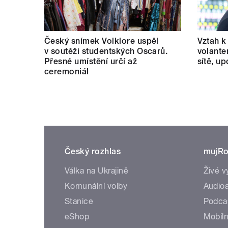
Český snímek Volklore uspěl
Vztah k 
v soutěži studentských Oscarů.
volante
Přesné umístění určí až
sítě, u
ceremoniál
Český rozhlas
mujRo
Válka na Ukrajině
Živé v
Komunální volby
Audioa
Stanice
Podca
eShop
Mobiln