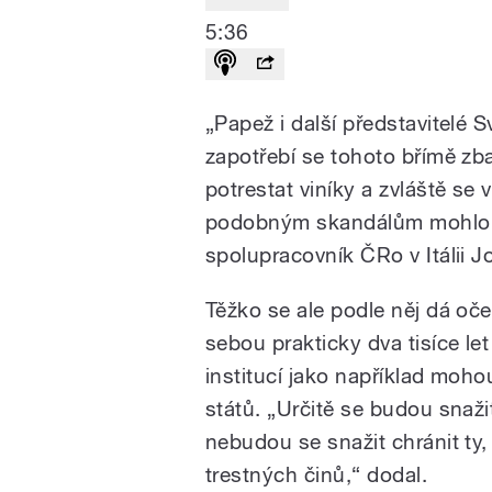
5:36
„Papež i další představitelé S
zapotřebí se tohoto břímě zb
potrestat viníky a zvláště s
podobným skandálům mohlo do
spolupracovník ČRo v Itálii J
Těžko se ale podle něj dá oče
sebou prakticky dva tisíce le
institucí jako například moh
států. „Určitě se budou snaži
nebudou se snažit chránit ty,
trestných činů,“ dodal.