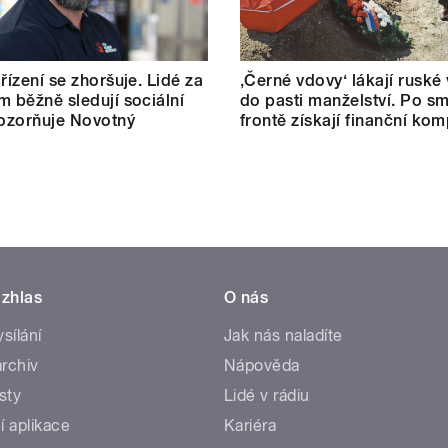
řízení se zhoršuje. Lidé za
‚Černé vdovy‘ lákají ruské
m běžně sledují sociální
do pasti manželství. Po sm
pozorňuje Novotný
frontě získají finanční ko
zhlas
O nás
ysílání
Jak nás naladíte
rchiv
Nápověda
sty
Lidé v rádiu
í aplikace
Kariéra