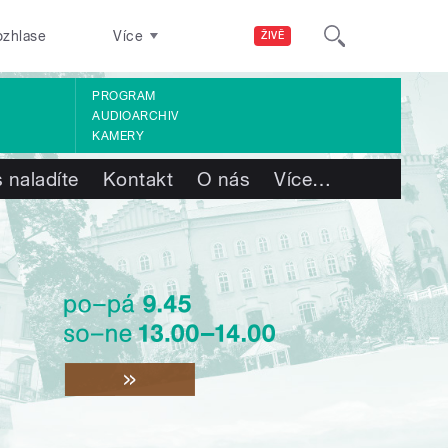
ozhlase
Více
ŽIVĚ
PROGRAM
AUDIOARCHIV
KAMERY
 naladíte
Kontakt
O nás
Více
…