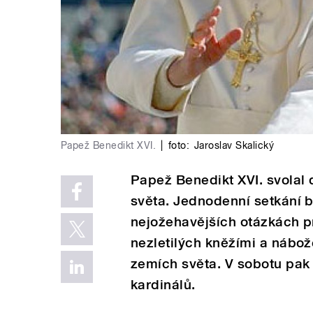
Papež Benedikt XVI.
|
foto:
Jaroslav Skalický
Papež Benedikt XVI. svolal 
světa. Jednodenní setkání 
nejožehavějších otázkách pr
nezletilých kněžími a nábo
zemích světa. V sobotu pak 
kardinálů.