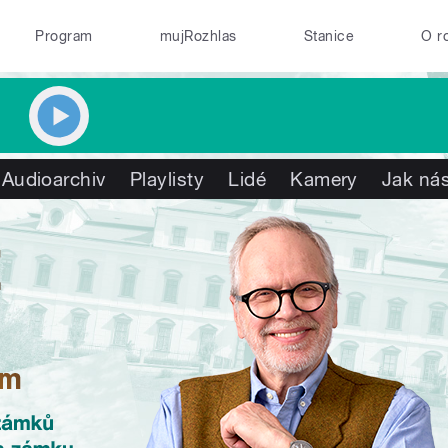
Program
mujRozhlas
Stanice
O r
Audioarchiv
Playlisty
Lidé
Kamery
Jak nás