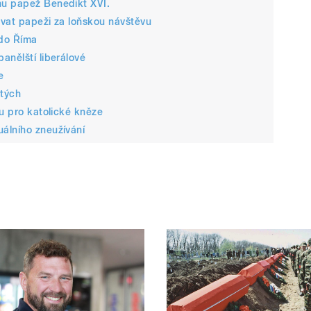
nu papež Benedikt XVI.
kovat papeži za loňskou návštěvu
 do Říma
anělští liberálové
e
atých
tu pro katolické kněze
álního zneužívání