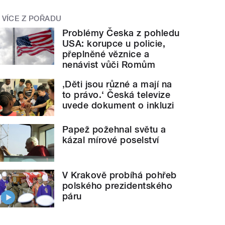
VÍCE Z POŘADU
Problémy Česka z pohledu
USA: korupce u policie,
přeplněné věznice a
nenávist vůči Romům
‚Děti jsou různé a mají na
to právo.‘ Česká televize
uvede dokument o inkluzi
Papež požehnal světu a
kázal mírové poselství
V Krakově probíhá pohřeb
polského prezidentského
páru