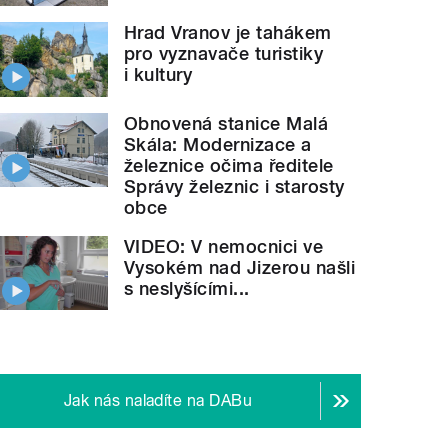
Hrad Vranov je tahákem
pro vyznavače turistiky
i kultury
Obnovená stanice Malá
Skála: Modernizace a
železnice očima ředitele
Správy železnic i starosty
obce
VIDEO: V nemocnici ve
Vysokém nad Jizerou našli
s neslyšícími...
Jak nás naladíte na DABu