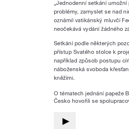
„Jednodenní setkání umožní 
problémy, zamyslet se nad ni
oznámil vatikánský mluvčí Fe
neočekává vydání žádného zá
Setkání podle některých pozo
přístup Svatého stolce k proj
například způsob postupu cí
náboženská svoboda křesťanů
kněžími.
O tématech jednání papeže Be
Česko hovořili se spolupraco