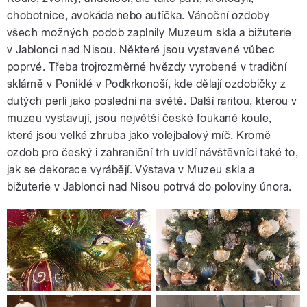
chobotnice, avokáda nebo autíčka. Vánoční ozdoby
všech možných podob zaplnily Muzeum skla a bižuterie
v Jablonci nad Nisou. Některé jsou vystavené vůbec
poprvé. Třeba trojrozměrné hvězdy vyrobené v tradiční
sklárně v Poniklé v Podkrkonoší, kde dělají ozdobičky z
dutých perlí jako poslední na světě. Další raritou, kterou v
muzeu vystavují, jsou největší české foukané koule,
které jsou velké zhruba jako volejbalový míč. Kromě
ozdob pro český i zahraniční trh uvidí návštěvníci také to,
jak se dekorace vyrábějí. Výstava v Muzeu skla a
bižuterie v Jablonci nad Nisou potrvá do poloviny února.