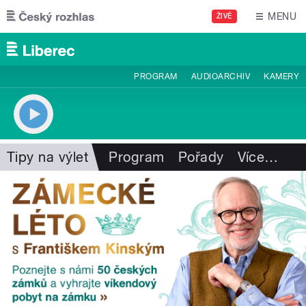
Přejít k hlavnímu obsahu
MENU
ŽIVĚ
PROGRAM
AUDIOARCHIV
KAMERY
Tipy na výlet
Program
Pořady
Více
…