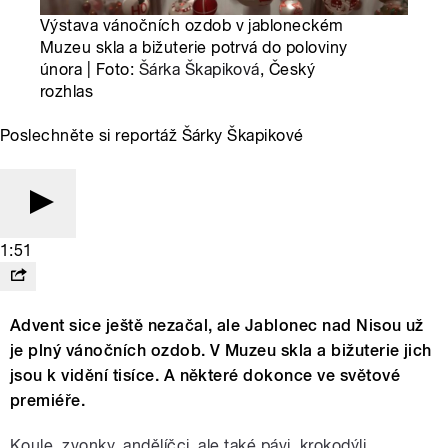
Výstava vánočních ozdob v jabloneckém
Muzeu skla a bižuterie potrvá do poloviny
února | Foto:
Šárka Škapiková
, Český
rozhlas
Poslechněte si reportáž Šárky Škapikové
1:51
Advent sice ještě nezačal, ale Jablonec nad Nisou už
je plný vánočních ozdob. V Muzeu skla a bižuterie jich
jsou k vidění tisíce. A některé dokonce ve světové
premiéře.
Koule, zvonky, andělíčci, ale také pávi, krokodýli,