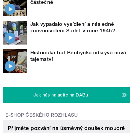
částečně
Jak vypadalo vysídlení a následné
znovuosídlení Sudet v roce 1945?
Historická trať Bechyňka odkrývá nová
tajemství
Jak nás naladíte na DABu
E-SHOP ČESKÉHO ROZHLASU
Přijměte pozvání na úsměvný doušek moudré