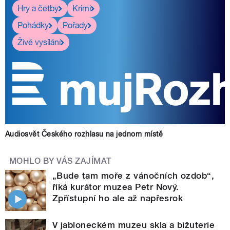
Hry a četby
Krimi
Pohádky
Pořady
Živé vysílání
Audiosvět Českého rozhlasu na jednom místě
MOHLO BY VÁS ZAJÍMAT
„Bude tam moře z vánočních ozdob“,
říká kurátor muzea Petr Nový.
Zpřístupní ho ale až napřesrok
V jabloneckém muzeu skla a bižuterie