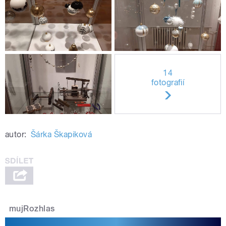
14
fotografií
autor:
Šárka Škapiková
mujRozhlas