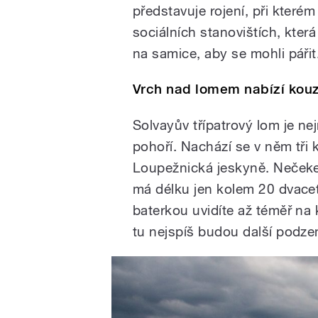
představuje rojení, při které
sociálních stanovištích, která
na samice, aby se mohli pářit
Vrch nad lomem nabízí kouz
Solvayův třípatrový lom je n
pohoří. Nachází se v něm tři k
Loupežnická jeskyně. Nečekej
má délku jen kolem 20 dvacet
baterkou uvidíte až téměř na
tu nejspíš budou další podze