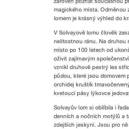
zároveň poznat současnou př
magického místa. Odměnou z
lomem je krásný výhled do kra
V Solvayově lomu člověk zasad
nelítostnou ránu. Na druhou st
místo po 100 letech od ukonč
oživit zajímavým společenstv
vznikl druhově pestrý les st
půdou, které jsou domovem pr
orchidej kruštík tmavočervený
kvetoucí pásy lýkovce jedova
Solvayův lom si oblíbila i řa
denních a nočních motýlů a tak
zdejších jeskyní. Jsou pro n