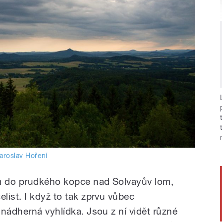
aroslav Hoření
m do prudkého kopce nad Solvayův lom,
list. I když to tak zprvu vůbec
nádherná vyhlídka. Jsou z ní vidět různé