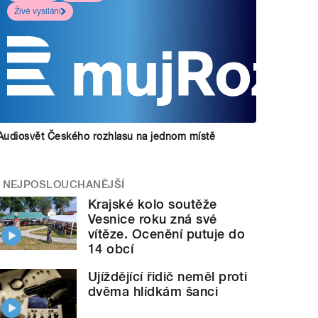
Živé vysílání
Audiosvět Českého rozhlasu na jednom místě
NEJPOSLOUCHANĚJŠÍ
Krajské kolo soutěže
Vesnice roku zná své
vítěze. Ocenění putuje do
14 obcí
Ujíždějící řidič neměl proti
dvěma hlídkám šanci