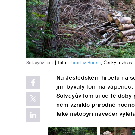
Solvayův lom
|
foto:
Jaroslav Hoření
,
Český rozhlas
Na Ještědském hřbetu na sev
jím bývalý lom na vápenec, k
Solvayův lom si od té doby 
něm vzniklo přírodně hodno
také netopýři navečer vyléta