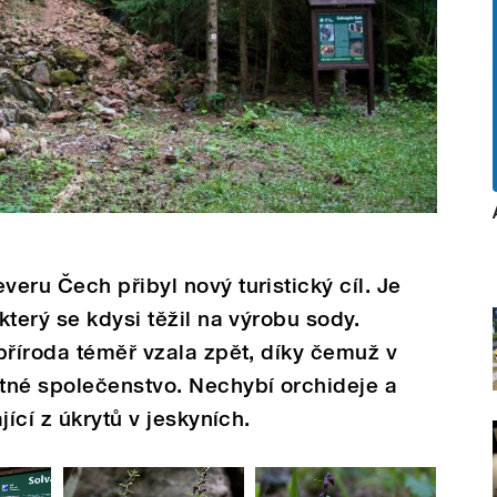
eru Čech přibyl nový turistický cíl. Je
terý se kdysi těžil na výrobu sody.
příroda téměř vzala zpět, díky čemuž v
tné společenstvo. Nechybí orchideje a
jící z úkrytů v jeskyních.