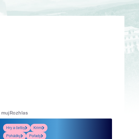
mujRozhlas
Hry a četby
Krimi
Pohádky
Pořady