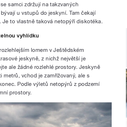
m se samci zdržují na takzvaných
 bývají u vstupů do jeskyní. Tam čekají
. Je to vlastně taková netopýří diskotéka.
elnou vyhlídku
ejrozlehlejším lomem v Ještědském
rasové jeskyně, z nichž největší je
te ale žádné rozlehlé prostory. Jeskyně
i metrů, vchod je zamřížovaný, ale s
 konec. Podle výletů netopýrů z podzemí
mní prostory.