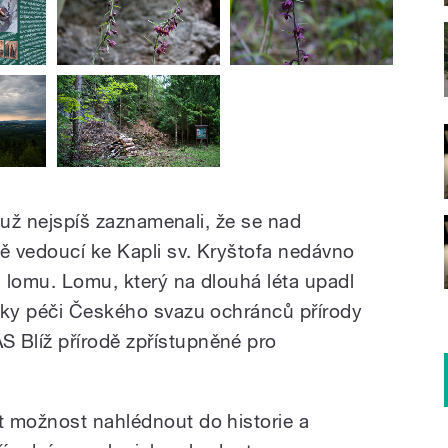
i už nejspíš zaznamenali, že se nad
ě vedoucí ke Kapli sv. Kryštofa nedávno
 lomu. Lomu, který na dlouhá léta upadl
íky péči Českého svazu ochránců přírody
Blíž přírodě zpřístupněné pro
t možnost nahlédnout do historie a