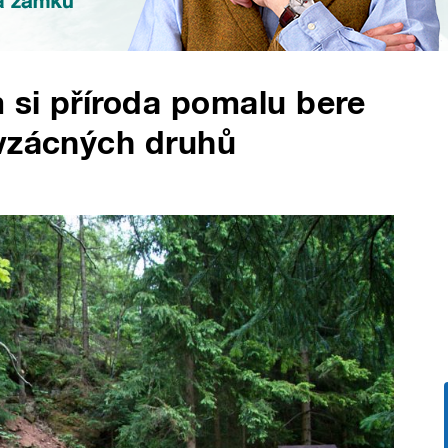
 si příroda pomalu bere
 vzácných druhů