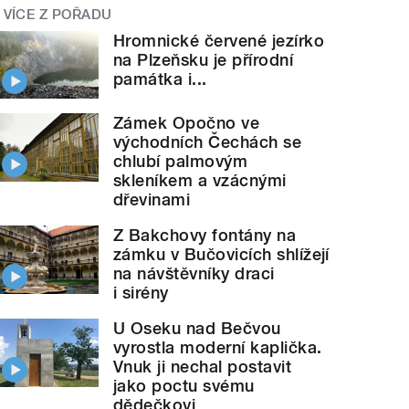
VÍCE Z POŘADU
Hromnické červené jezírko
na Plzeňsku je přírodní
památka i...
Zámek Opočno ve
východních Čechách se
chlubí palmovým
skleníkem a vzácnými
dřevinami
Z Bakchovy fontány na
zámku v Bučovicích shlížejí
na návštěvníky draci
i sirény
U Oseku nad Bečvou
vyrostla moderní kaplička.
Vnuk ji nechal postavit
jako poctu svému
dědečkovi