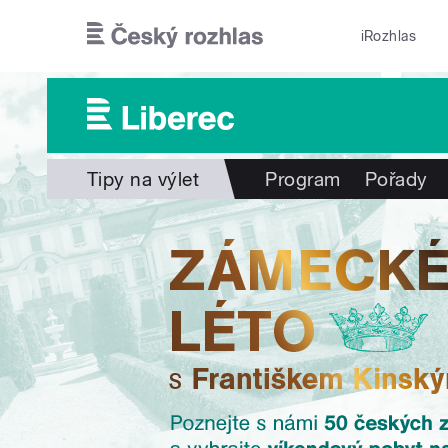
Přejít k hlavnímu obsahu
iRozhlas
Tipy na výlet
Program
Pořady