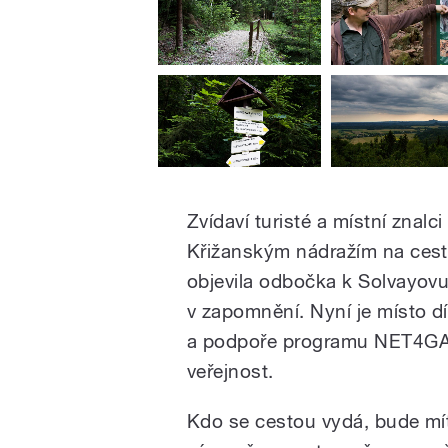
Zvídaví turisté a místní znalc
Křižanským nádražím na cest
objevila odbočka k Solvayovu
v zapomnění. Nyní je místo d
a podpoře programu NET4GAS 
veřejnost.
Kdo se cestou vydá, bude mí