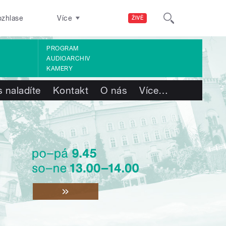
ozhlase
Více
ŽIVĚ
PROGRAM
AUDIOARCHIV
KAMERY
 naladíte
Kontakt
O nás
Více
…