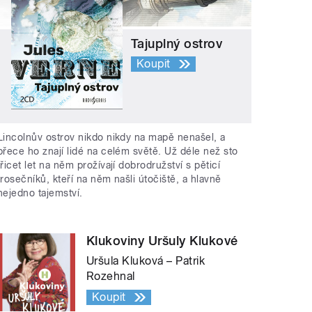
Tajuplný ostrov
Koupit
Lincolnův ostrov nikdo nikdy na mapě nenašel, a
přece ho znají lidé na celém světě. Už déle než sto
třicet let na něm prožívají dobrodružství s pěticí
trosečníků, kteří na něm našli útočiště, a hlavně
nejedno tajemství.
Klukoviny Uršuly Klukové
Uršula Kluková – Patrik
Rozehnal
Koupit