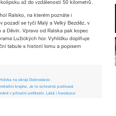
kolipsku až do vzdálenosti 50 kilometrů.
hol Ralsko, na kterém poznáte i
 v pozadí se tyčí Malý a Velký Bezděz, v
n a Děvín. Vpravo od Ralska pak kopec
orama Lužických hor. Vyhlídku doplňuje
ní tabule s historií lomu a popisem
Trhůvka na okraji Dobroslavic
ěsíční krajina. Je to úchvatná podívaná
nil v přírodní amfiteátr. Láká i horolezce