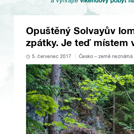
Opuštěný Solvayův lom
zpátky. Je teď místem
5. červenec 2017
Česko – země neznámá