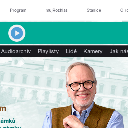
Program
mujRozhlas
Stanice
O r
Audioarchiv
Playlisty
Lidé
Kamery
Jak nás