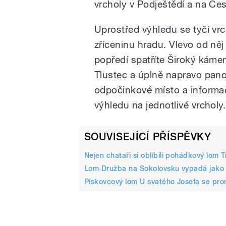
vrcholy v Podještědí a na Čes
Uprostřed výhledu se tyčí vrc
zříceninu hradu. Vlevo od něj
popředí spatříte Široký káme
Tlustec a úplně napravo pan
odpočinkové místo a informač
výhledu na jednotlivé vrcholy.
SOUVISEJÍCÍ PŘÍSPĚVKY
Nejen chataři si oblíbili pohádkový lom 
Lom Družba na Sokolovsku vypadá jako m
Pískovcový lom U svatého Josefa se promě