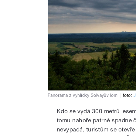
Panorama z vyhlídky Solvayův lom
|
foto:
J
Kdo se vydá 300 metrů lese
tomu nahoře patrně spadne če
nevypadá, turistům se otevře 