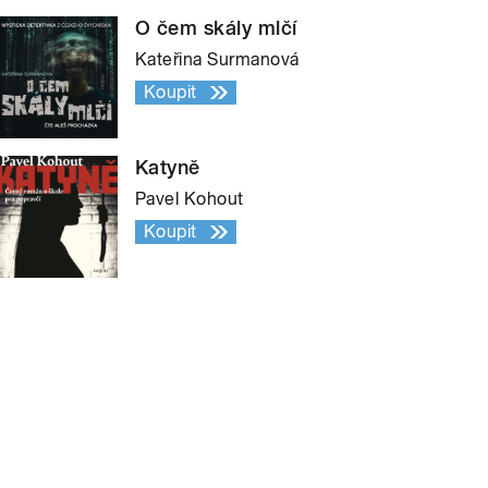
O čem skály mlčí
Kateřina Surmanová
Koupit
Katyně
Pavel Kohout
Koupit