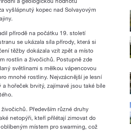
írodní a geologickou hodnotu
a vyšlápnutý kopec nad Solvayovým
jiny.
il přírodě na počátku 19. století
ranu se ukázala síla přírody, která si
ení těžby dokázala vzít zpět a místo
ím rostlin a živočichů. Postupně zde
řídaný světlinami s mělkou vápencovou
o mnohé rostliny. Nejvzácnější je lesní
 a hořeček brvitý, zajímavé jsou také bíle
tého.
da živočichů. Především různé druhy
é netopýři, kteří přilétají zimovat do
ě oblíbeným místem pro swarming, což