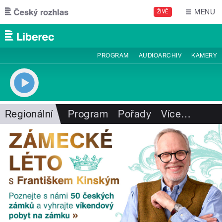
Přejít k hlavnímu obsahu
MENU
ŽIVĚ
PROGRAM
AUDIOARCHIV
KAMERY
Regionální
Program
Pořady
Více
…