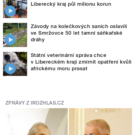
Liberecký kraj půl milionu korun
Závody na kolečkových saních oslavili
ve Smržovce 50 let tamní sáňkařské
dráhy
Státní veterinární správa chce
v Libereckém kraji zmírnit opatření kvůli
africkému moru prasat
ZPRÁVY Z IROZHLAS.CZ