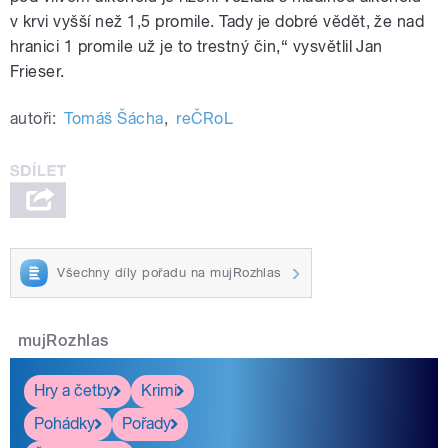
v krvi vyšší než 1,5 promile. Tady je dobré vědět, že nad
hranici 1 promile už je to trestný čin,“ vysvětlil Jan
Frieser.
autoři:
Tomáš Šácha
,
reČRoL
Všechny díly pořadu na mujRozhlas
mujRozhlas
Hry a četby
Krimi
Pohádky
Pořady