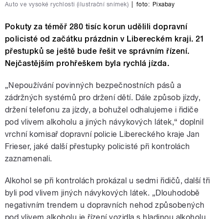
Auto ve vysoké rychlosti (ilustrační snímek)
|
foto:
Pixabay
Pokuty za téměř 280 tisíc korun udělili dopravní
policisté od začátku prázdnin v Libereckém kraji. 21
přestupků se ještě bude řešit ve správním řízení.
Nejčastějším prohřeškem byla rychlá jízda.
„Nepoužívání povinných bezpečnostních pásů a
zádržných systémů pro držení dětí. Dále způsob jízdy,
držení telefonu za jízdy, a bohužel odhalujeme i řidiče
pod vlivem alkoholu a jiných návykových látek,“ doplnil
vrchní komisař dopravní policie Libereckého kraje Jan
Frieser, jaké další přestupky policisté při kontrolách
zaznamenali.
Alkohol se při kontrolách prokázal u sedmi řidičů, další tři
byli pod vlivem jiných návykových látek. „Dlouhodobě
negativním trendem u dopravních nehod způsobených
pod vlivem alkoholu je řízení vozidla s hladinou alkoholu