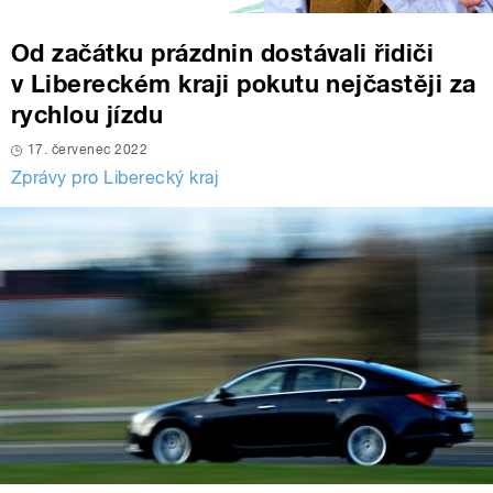
Od začátku prázdnin dostávali řidiči
v Libereckém kraji pokutu nejčastěji za
rychlou jízdu
17. červenec 2022
Zprávy pro Liberecký kraj