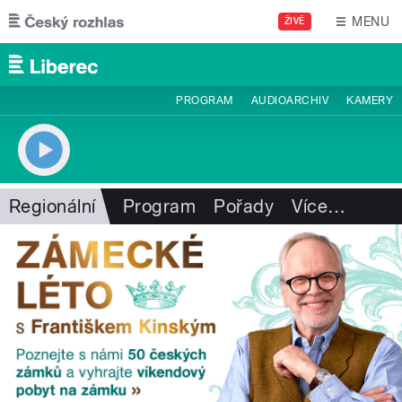
Přejít k hlavnímu obsahu
MENU
ŽIVĚ
PROGRAM
AUDIOARCHIV
KAMERY
Regionální
Program
Pořady
Více
…