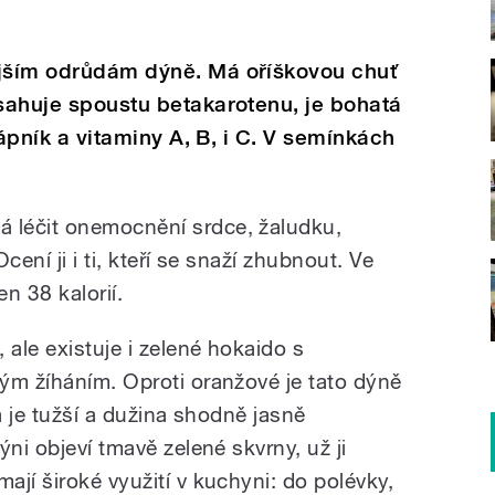
ějším odrůdám dýně. Má oříškovou chuť
bsahuje spoustu betakarotenu, je bohatá
 vápník a vitaminy A, B, i C. V semínkách
léčit onemocnění srdce, žaludku,
Ocení ji i ti, kteří se snaží zhubnout. Ve
n 38 kalorií.
 ale existuje i zelené hokaido s
ým žíháním. Oproti oranžové je tato dýně
a je tužší a dužina shodně jasně
ýni objeví tmavě zelené skvrny, už ji
jí široké využití v kuchyni: do polévky,