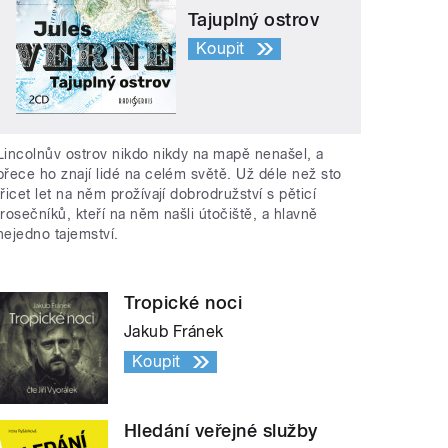
Tajuplný ostrov
Koupit
Lincolnův ostrov nikdo nikdy na mapě nenašel, a
přece ho znají lidé na celém světě. Už déle než sto
třicet let na něm prožívají dobrodružství s pěticí
trosečníků, kteří na něm našli útočiště, a hlavně
nejedno tajemství.
Tropické noci
Jakub Fránek
Koupit