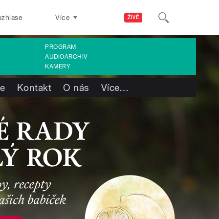
ozhlase
Více
ŽIVĚ
PROGRAM
AUDIOARCHIV
KAMERY
te
Kontakt
O nás
Více
…