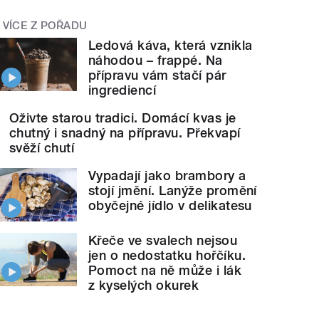
VÍCE Z POŘADU
Ledová káva, která vznikla
náhodou – frappé. Na
přípravu vám stačí pár
ingrediencí
Oživte starou tradici.
Domácí kvas je chutný
i snadný na přípravu.
Překvapí svěží chutí
Vypadají jako brambory a
stojí jmění. Lanýže promění
obyčejné jídlo v delikatesu
Křeče ve svalech nejsou
jen o nedostatku hořčíku.
Pomoct na ně může i lák
z kyselých okurek