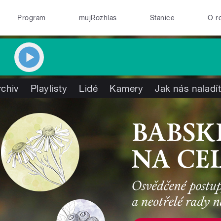
Program
mujRozhlas
Stanice
O r
rchiv
Playlisty
Lidé
Kamery
Jak nás naladí