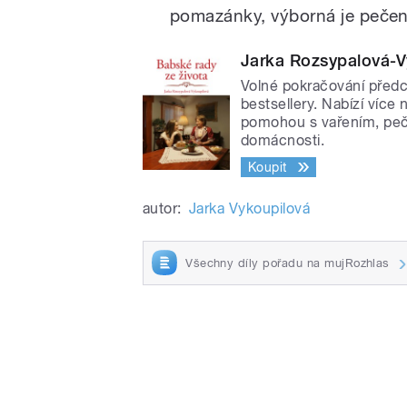
pomazánky, výborná je pečená
Jarka Rozsypalová-V
Volné pokračování předch
bestsellery. Nabízí více
pomohou s vařením, peče
domácnosti.
Koupit
autor:
Jarka Vykoupilová
Všechny díly pořadu na mujRozhlas