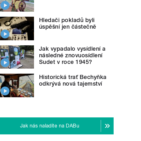
Hledači pokladů byli
úspěšní jen částečně
Jak vypadalo vysídlení a
následné znovuosídlení
Sudet v roce 1945?
Historická trať Bechyňka
odkrývá nová tajemství
Jak nás naladíte na DABu