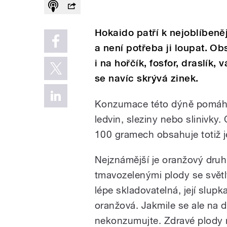
Hokaido patří k nejoblíben
a není potřeba ji loupat. O
i na hořčík, fosfor, draslík,
se navíc skrývá zinek.
Konzumace této dýně pomáhá 
ledvin, sleziny nebo slinivky. 
100 gramech obsahuje totiž je
Nejznámější je oranžový druh,
tmavozelenými plody se světl
lépe skladovatelná, její slupk
oranžová. Jakmile se ale na d
nekonzumujte. Zdravé plody ma