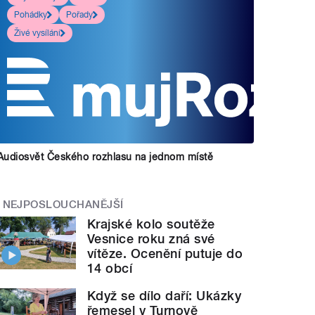
Pohádky
Pořady
Živé vysílání
Audiosvět Českého rozhlasu na jednom místě
NEJPOSLOUCHANĚJŠÍ
Krajské kolo soutěže
Vesnice roku zná své
vítěze. Ocenění putuje do
14 obcí
Když se dílo daří: Ukázky
řemesel v Turnově