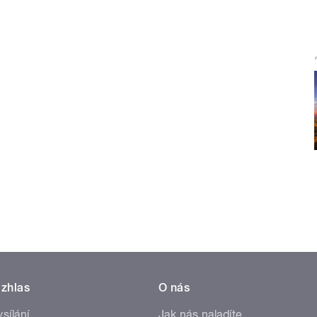
zhlas
O nás