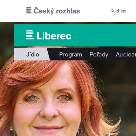
Přejít k hlavnímu obsahu
iRozhlas
Jídlo
Program
Pořady
Audioa