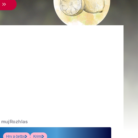
mujRozhlas
Hry a četby
Krimi