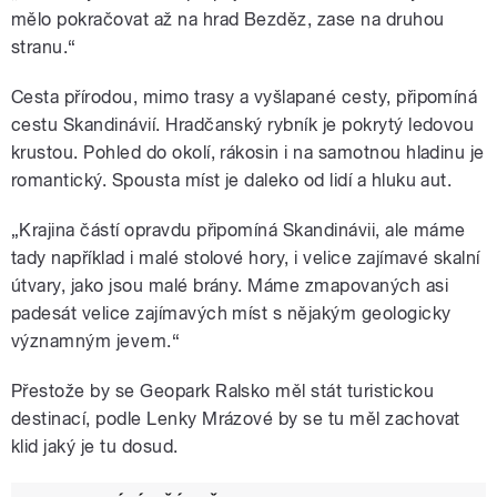
mělo pokračovat až na hrad Bezděz, zase na druhou
stranu.“
Cesta přírodou, mimo trasy a vyšlapané cesty, připomíná
cestu Skandinávií. Hradčanský rybník je pokrytý ledovou
krustou. Pohled do okolí, rákosin i na samotnou hladinu je
romantický. Spousta míst je daleko od lidí a hluku aut.
„Krajina částí opravdu připomíná Skandinávii, ale máme
tady například i malé stolové hory, i velice zajímavé skalní
útvary, jako jsou malé brány. Máme zmapovaných asi
padesát velice zajímavých míst s nějakým geologicky
významným jevem.“
Přestože by se Geopark Ralsko měl stát turistickou
destinací, podle Lenky Mrázové by se tu měl zachovat
klid jaký je tu dosud.