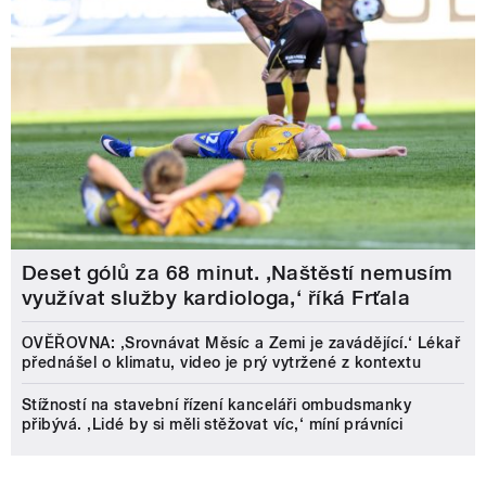
Deset gólů za 68 minut. ,Naštěstí nemusím
využívat služby kardiologa,‘ říká Frťala
OVĚŘOVNA: ‚Srovnávat Měsíc a Zemi je zavádějící.‘ Lékař
přednášel o klimatu, video je prý vytržené z kontextu
Stížností na stavební řízení kanceláři ombudsmanky
přibývá. ‚Lidé by si měli stěžovat víc,‘ míní právníci