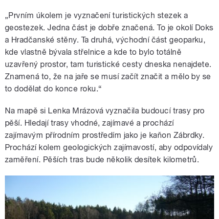
„Prvním úkolem je vyznačení turistických stezek a
geostezek. Jedna část je dobře značená. To je okolí Doks
a Hradčanské stěny. Ta druhá, východní část geoparku,
kde vlastně bývala střelnice a kde to bylo totálně
uzavřený prostor, tam turistické cesty dneska nenajdete.
Znamená to, že na jaře se musí začít značit a mělo by se
to dodělat do konce roku.“
Na mapě si Lenka Mrázová vyznačila budoucí trasy pro
pěší. Hledají trasy vhodné, zajímavé a prochází
zajímavým přírodním prostředím jako je kaňon Zábrdky.
Prochází kolem geologických zajímavostí, aby odpovídaly
zaměření. Pěších tras bude několik desítek kilometrů.