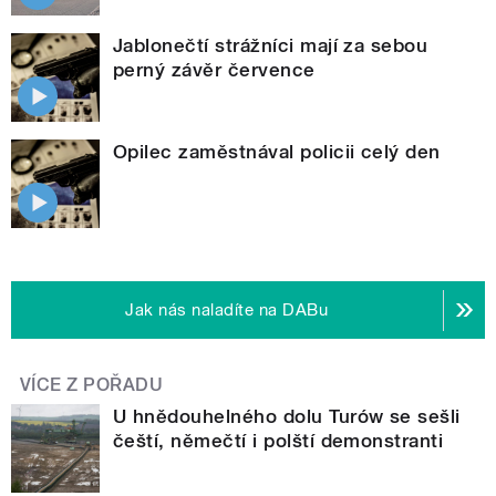
Jablonečtí strážníci mají za sebou
perný závěr července
Opilec zaměstnával policii celý den
Jak nás naladíte na DABu
VÍCE Z POŘADU
U hnědouhelného dolu Turów se sešli
čeští, němečtí i polští demonstranti