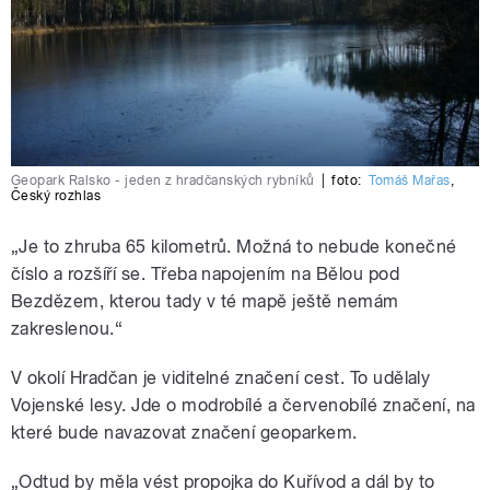
Geopark Ralsko - jeden z hradčanských rybníků
|
foto:
Tomáš Mařas
,
Český rozhlas
„Je to zhruba 65 kilometrů. Možná to nebude konečné
číslo a rozšíří se. Třeba napojením na Bělou pod
Bezdězem, kterou tady v té mapě ještě nemám
zakreslenou.“
V okolí Hradčan je viditelné značení cest. To udělaly
Vojenské lesy. Jde o modrobílé a červenobílé značení, na
které bude navazovat značení geoparkem.
„Odtud by měla vést propojka do Kuřívod a dál by to