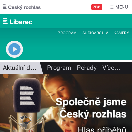
Přejít k hlavnímu obsahu
MENU
ŽIVĚ
PROGRAM
AUDIOARCHIV
KAMERY
Aktuální dění
Program
Pořady
Více
…