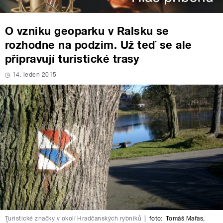
O vzniku geoparku v Ralsku se
rozhodne na podzim. Už teď se ale
připravují turistické trasy
14. leden 2015
Turistické značky v okolí Hradčanských rybníků
|
foto:
Tomáš Mařas
,