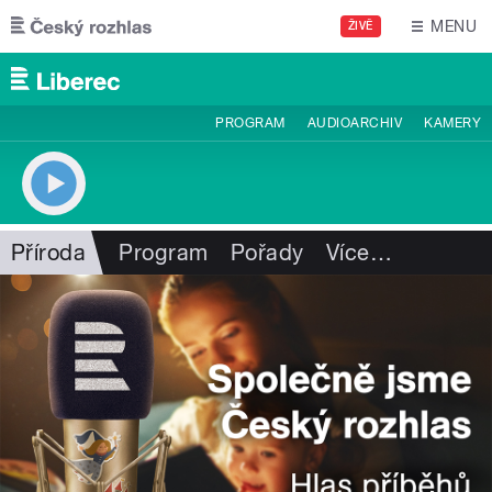
Přejít k hlavnímu obsahu
MENU
ŽIVĚ
PROGRAM
AUDIOARCHIV
KAMERY
Příroda
Program
Pořady
Více
…