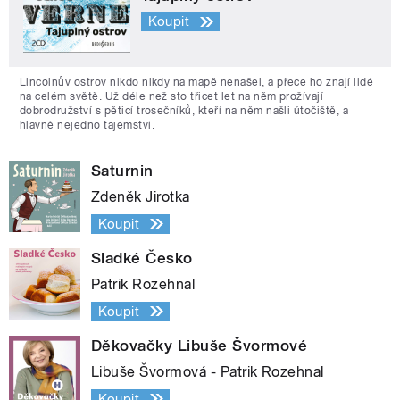
Koupit
Lincolnův ostrov nikdo nikdy na mapě nenašel, a přece ho znají lidé
na celém světě. Už déle než sto třicet let na něm prožívají
dobrodružství s pěticí trosečníků, kteří na něm našli útočiště, a
hlavně nejedno tajemství.
Saturnin
Zdeněk Jirotka
Koupit
Sladké Česko
Patrik Rozehnal
Koupit
Děkovačky Libuše Švormové
Libuše Švormová - Patrik Rozehnal
Koupit