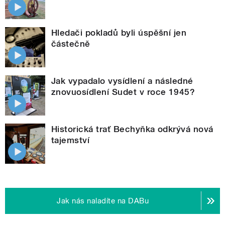
Hledači pokladů byli úspěšní jen
částečně
Jak vypadalo vysídlení a následné
znovuosídlení Sudet v roce 1945?
Historická trať Bechyňka odkrývá nová
tajemství
Jak nás naladíte na DABu