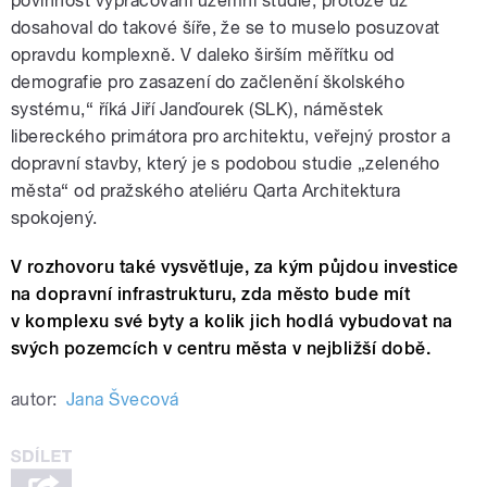
povinnost vypracování územní studie, protože už
dosahoval do takové šíře, že se to muselo posuzovat
opravdu komplexně. V daleko širším měřítku od
demografie pro zasazení do začlenění školského
systému,“ říká Jiří Janďourek (SLK), náměstek
libereckého primátora pro architektu, veřejný prostor a
dopravní stavby, který je s podobou studie „zeleného
města“ od pražského ateliéru Qarta Architektura
spokojený.
V rozhovoru také vysvětluje, za kým půjdou investice
na dopravní infrastrukturu, zda město bude mít
v komplexu své byty a kolik jich hodlá vybudovat na
svých pozemcích v centru města v nejbližší době.
autor:
Jana Švecová