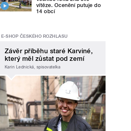
vítěze. Ocenění putuje do
14 obcí
E-SHOP ČESKÉHO ROZHLASU
Závěr příběhu staré Karviné,
který měl zůstat pod zemí
Karin Lednická, spisovatelka