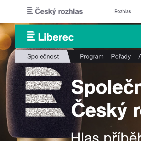
Přejít k hlavnímu obsahu
iRozhlas
Společnost
Program
Pořady