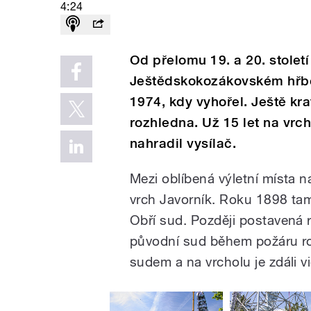
4:24
Od přelomu 19. a 20. století
Ještědskokozákovském hřbet
1974, kdy vyhořel. Ještě kr
rozhledna. Už 15 let na vrc
nahradil vysílač.
Mezi oblíbená výletní místa n
vrch Javorník. Roku 1898 tam
Obří sud. Později postavená 
původní sud během požáru ro
sudem a na vrcholu je zdáli vi