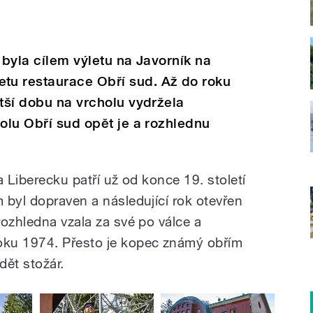
 byla cílem výletu na Javorník na
u restaurace Obří sud. Až do roku
atší dobu na vrcholu vydržela
holu Obří sud opět je a rozhlednu
a Liberecku patří už od konce 19. století
 byl dopraven a následující rok otevřen
rozhledna vzala za své po válce a
ku 1974. Přesto je kopec známý obřím
dět stožár.