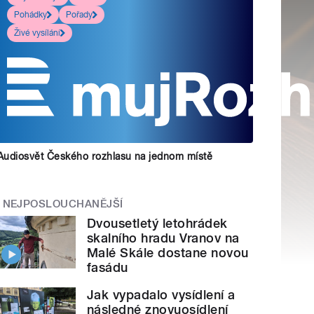
Pohádky
Pořady
Živé vysílání
Audiosvět Českého rozhlasu na jednom místě
NEJPOSLOUCHANĚJŠÍ
Dvousetletý letohrádek
skalního hradu Vranov na
Malé Skále dostane novou
fasádu
Jak vypadalo vysídlení a
následné znovuosídlení