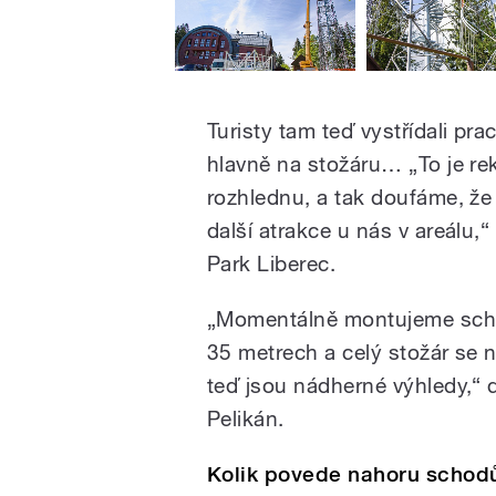
Turisty tam teď vystřídali pra
hlavně na stožáru… „To je re
rozhlednu, a tak doufáme, že 
další atrakce u nás v areálu,
Park Liberec.
„Momentálně montujeme schod
35 metrech a celý stožár se 
teď jsou nádherné výhledy,“ 
Pelikán.
Kolik povede nahoru schodů