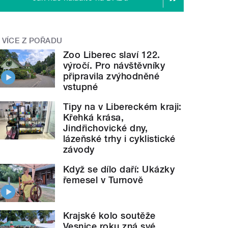
VÍCE Z POŘADU
Zoo Liberec slaví 122.
výročí. Pro návštěvníky
připravila zvýhodněné
vstupné
Tipy na v Libereckém kraji:
Křehká krása,
Jindřichovické dny,
lázeňské trhy i cyklistické
závody
Když se dílo daří: Ukázky
řemesel v Turnově
Krajské kolo soutěže
Vesnice roku zná své