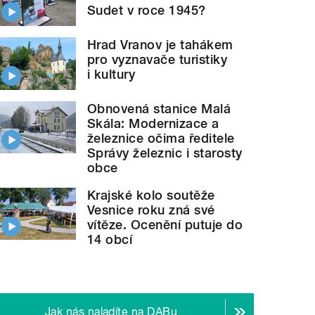
Sudet v roce 1945?
Hrad Vranov je tahákem
pro vyznavače turistiky
i kultury
Obnovená stanice Malá
Skála: Modernizace a
železnice očima ředitele
Správy železnic i starosty
obce
Krajské kolo soutěže
Vesnice roku zná své
vítěze. Ocenění putuje do
14 obcí
Jak nás naladíte na DABu