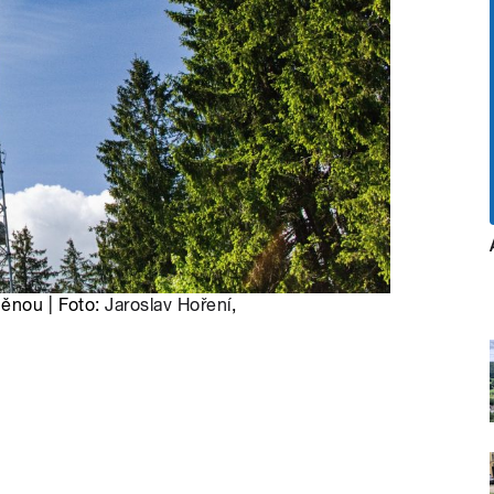
měnou | Foto:
Jaroslav Hoření
,