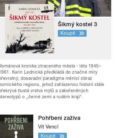
Šikmý kostel 3
Koupit
Románová kronika ztraceného města - léta 1945–
1961. Karin Lednická předkládá do značné míry
převratný, dosavadní paradigma měnící obraz
hornického regionu, jehož zahlazenou historii stále
překrývá tlustá vrstva mýtů a zakořeněných
stereotypů o „černé zemi a rudém kraji“.
Pohřbeni zaživa
Vít Vencl
Koupit