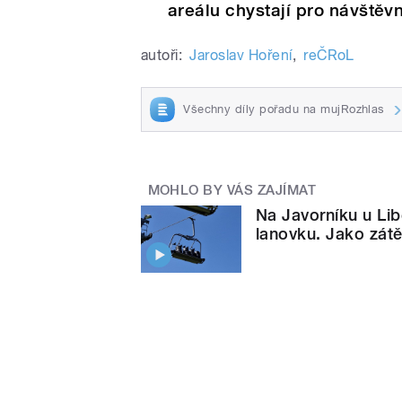
areálu chystají pro návštěv
autoři:
Jaroslav Hoření
,
reČRoL
Všechny díly pořadu na mujRozhlas
MOHLO BY VÁS ZAJÍMAT
Na Javorníku u Lib
lanovku. Jako zátě