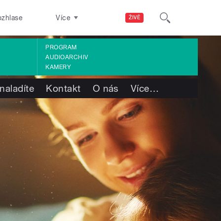
ozhlase
Více
ŽIVĚ
PROGRAM
AUDIOARCHIV
KAMERY
naladíte
Kontakt
O nás
Více
…