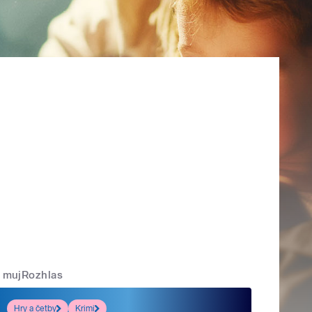
mujRozhlas
Hry a četby
Krimi