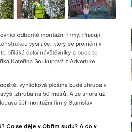
covníci odborné montážní firmy. Pracují
konstrukce vysílače, který se promění v
to přiláká další návštěvníky a bude to
“ říká Kateřina Soukupová z Adverture
iště, vyhlídková plošina bude zhruba v
navýší zhruba na 50 metrů. A ze shora už
dodává šéf montážní firmy Stanislav
? Co se děje v Obřím sudu? A co v