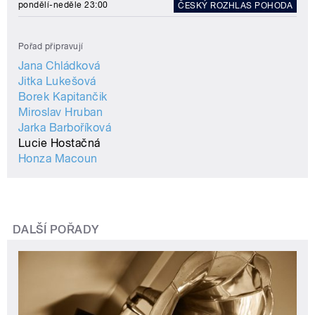
pondělí-neděle 23:00
ČESKÝ ROZHLAS POHODA
Pořad připravují
Jana Chládková
Jitka Lukešová
Borek Kapitančik
Miroslav Hruban
Jarka Barboříková
Lucie Hostačná
Honza Macoun
DALŠÍ POŘADY