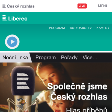
Přejít k hlavnímu obsahu
MENU
ŽIVĚ
PROGRAM
AUDIOARCHIV
KAMERY
Noční linka
Program
Pořady
Více
…