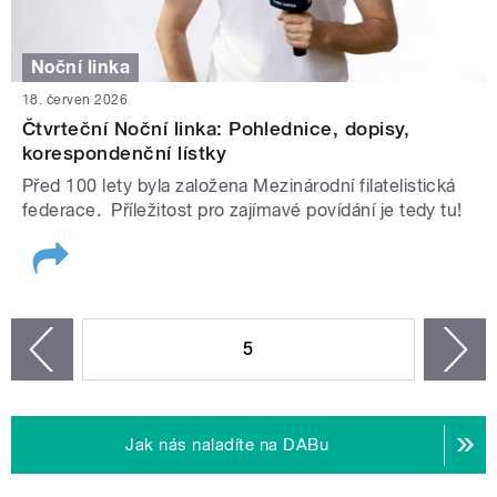
Noční linka
18. červen 2026
Čtvrteční Noční linka: Pohlednice, dopisy,
korespondenční lístky
Před 100 lety byla založena Mezinárodní filatelistická
federace. Příležitost pro zajímavé povídání je tedy tu!
STRÁNKY
5
n
zí
Jak nás naladíte na DABu