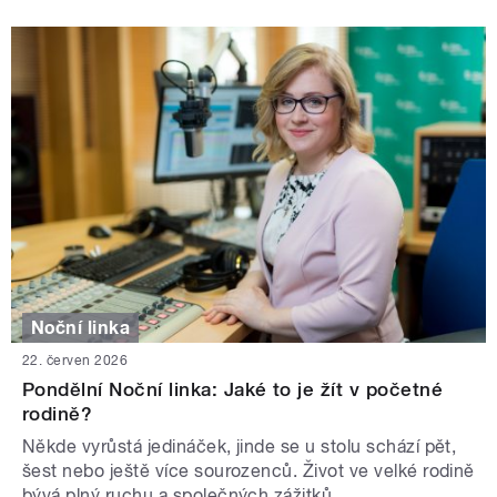
Noční linka
22. červen 2026
Pondělní Noční linka: Jaké to je žít v početné
rodině?
Někde vyrůstá jedináček, jinde se u stolu schází pět,
šest nebo ještě více sourozenců. Život ve velké rodině
bývá plný ruchu a společných zážitků.