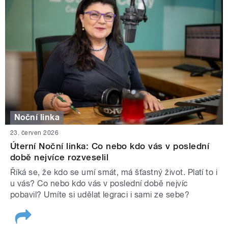
Noční linka
23. červen 2026
Úterní Noční linka: Co nebo kdo vás v poslední
době nejvíce rozveselil
Říká se, že kdo se umí smát, má šťastný život. Platí to i
u vás? Co nebo kdo vás v poslední době nejvíc
pobavil? Umíte si udělat legraci i sami ze sebe?