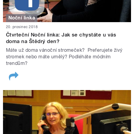
Noční linka
20. prosinec 2018
Čtvrteční Noční linka: Jak se chystáte u vás
doma na Štědrý den?
Máte už doma vánoční stromeček? Preferujete živý
stromek nebo máte umělý? Podléháte módním
trendům?