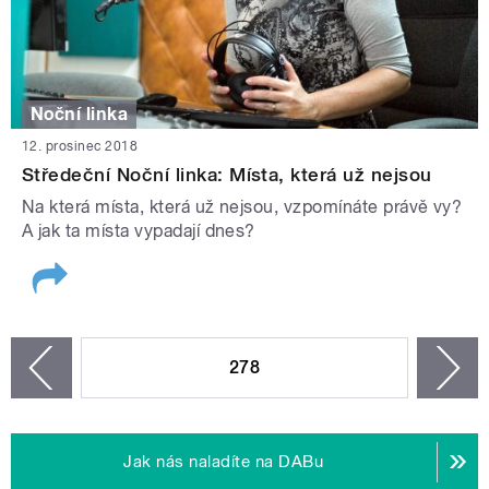
Noční linka
12. prosinec 2018
Středeční Noční linka: Místa, která už nejsou
Na která místa, která už nejsou, vzpomínáte právě vy?
A jak ta místa vypadají dnes?
STRÁNKY
278
n
zí
Jak nás naladíte na DABu