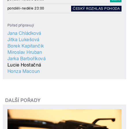
pondělí-neděle 23:00
ČESKÝ ROZHLAS POHODA
Pořad připravují
Jana Chládková
Jitka Lukešová
Borek Kapitančik
Miroslav Hruban
Jarka Barboříková
Lucie Hostačná
Honza Macoun
DALŠÍ POŘADY