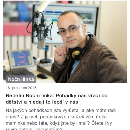
Noční linka
16. prosinec 2018
Nedělní Noční linka: Pohádky nás vrací do
dětství a hledají to lepší v nás
Na jakých pohádkách jste vyrůstali a jaké máte rádi
dnes? Z jakých pohádkových knížek vám četla
maminka nebo táta, když jste byli malí? Čtete i vy
svým dětem, vnoučatům?