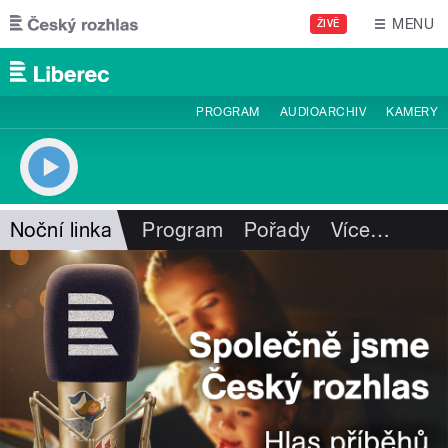
Přejít k hlavnímu obsahu
MENU
ŽIVĚ
PROGRAM
AUDIOARCHIV
KAMERY
Noční linka
Program
Pořady
Více
…