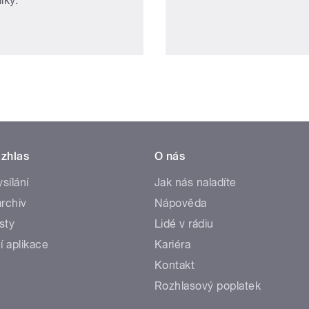
liky.
zhlas
O nás
ysílání
Jak nás naladíte
rchiv
Nápověda
sty
Lidé v rádiu
í aplikace
Kariéra
Kontakt
Rozhlasový poplatek