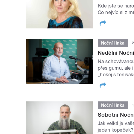
Kde jste se naro
Co nejvíc si z m
Noční linka
2
Nedělní Noční 
Na schovávanou,
přes gumu, ale 
„hokej s tenis
Noční linka
1
Sobotní Noční
Jak velká je vaš
jeden kopeček? 