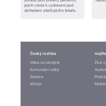
pořadu jsou příběhy pacientů,
repub
jejich cesta k uzdravení pod
dohledem ošetřujícího lékaře.
Český rozhlas
mujRo
Válka na Ukrajině
Živé v
Komunální volby
Audioa
Stanice
Podca
eShop
Mobiln