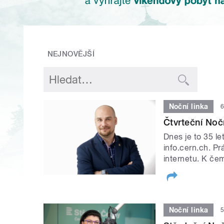
NEJNOVĚJŠÍ
Noční linka
6
Čtvrteční Nočn
Dnes je to 35 le
info.cern.ch. Pr
internetu. K če
Noční linka
5