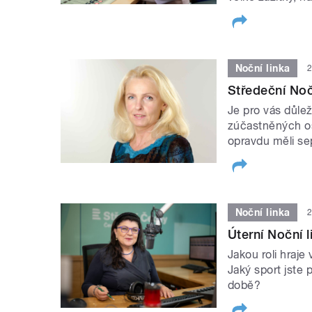
Noční linka
2
Středeční Noč
Je pro vás důlež
zúčastněných os
opravdu měli s
Noční linka
2
Úterní Noční l
Jakou roli hraje
Jaký sport jste 
době?