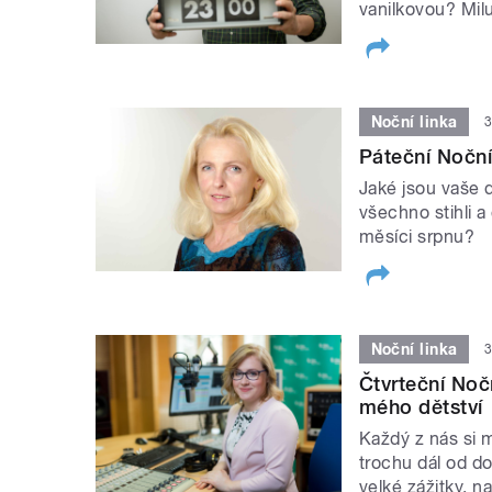
vanilkovou? Mil
Noční linka
3
Páteční Noční
Jaké jsou vaše d
všechno stihli a
měsíci srpnu?
Noční linka
3
Čtvrteční Noč
mého dětství
Každý z nás si m
trochu dál od d
velké zážitky, 