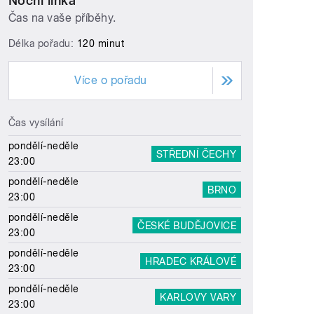
Noční linka
Čas na vaše příběhy.
Délka pořadu:
120 minut
Více o pořadu
Čas vysílání
pondělí-neděle
STŘEDNÍ ČECHY
23:00
pondělí-neděle
BRNO
23:00
pondělí-neděle
ČESKÉ BUDĚJOVICE
23:00
pondělí-neděle
HRADEC KRÁLOVÉ
23:00
pondělí-neděle
KARLOVY VARY
23:00