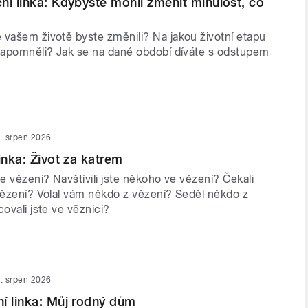
ní linka: Kdybyste mohli změnit minulost, co
 vašem životě byste změnili? Na jakou životní etapu
 zapomněli? Jak se na dané období díváte s odstupem
. srpen 2026
inka: Život za katrem
ve vězení? Navštívili jste někoho ve vězení? Čekali
 vězení? Volal vám někdo z vězení? Seděl někdo z
covali jste ve věznici?
. srpen 2026
í linka: Můj rodný dům