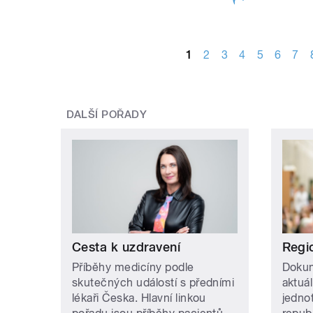
STRÁNKY
1
2
3
4
5
6
7
DALŠÍ POŘADY
Cesta k uzdravení
Regi
Příběhy medicíny podle
Dokum
skutečných událostí s předními
aktuá
lékaři Česka. Hlavní linkou
jedno