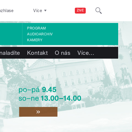
ozhlase
Více
ŽIVĚ
PROGRAM
AUDIOARCHIV
KAMERY
naladíte
Kontakt
O nás
Více
…