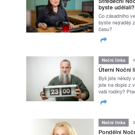
Středeční Noč
byste udělali?
Co zásadního ve
byste nejraději
času?
Noční linka
4
Úterní Noční l
Byli jste někdy 
jste na dopis z
vaší rodiny? Pra
Noční linka
3
Pondělní Nočn