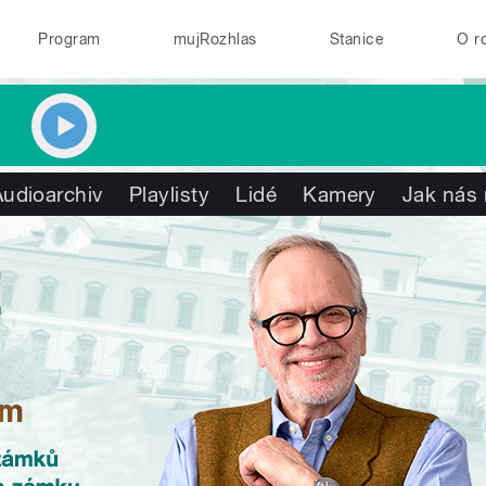
Program
mujRozhlas
Stanice
O r
Audioarchiv
Playlisty
Lidé
Kamery
Jak nás 