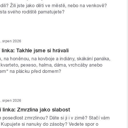
dili? Žili jste jako děti ve městě, nebo na venkově?
ísta svého rodiště pamatujete?
. srpen 2026
linka: Takhle jsme si hrávali
 na honěnou, na kovboje a indiány, skákání panáka,
i kvarteto, pexeso, halma, dáma, vrchcáby anebo
ákem“ na plácku před domem?
. srpen 2026
 linka: Zmrzlina jako slabost
e posedlost zmrzlinou? Dáte si ji i v zimě? Stačí vám
Kupujete si nanuky do zásoby? Vedete spor o