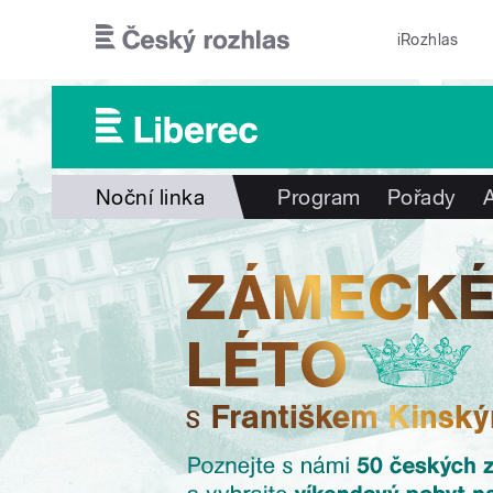
Přejít k hlavnímu obsahu
iRozhlas
Noční linka
Program
Pořady