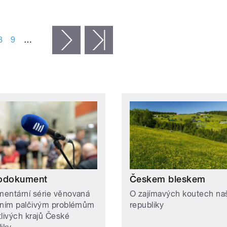
8
9
…
následující ›
poslední »
odokument
Českem bleskem
entární série věnovaná
O zajímavých koutech naš
lním palčivým problémům
republiky
tlivých krajů České