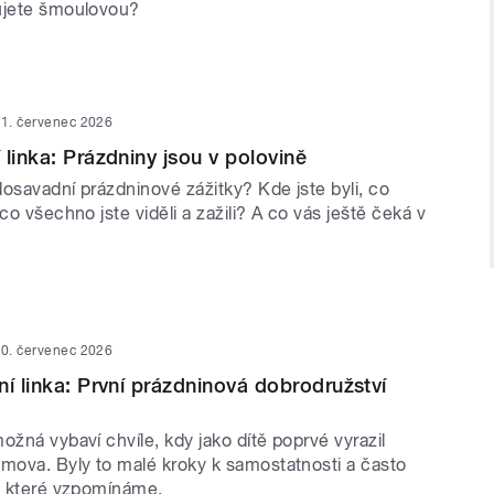
ujete šmoulovou?
1. červenec 2026
 linka: Prázdniny jsou v polovině
osavadní prázdninové zážitky? Kde jste byli, co
 co všechno jste viděli a zažili? A co vás ještě čeká v
0. červenec 2026
ní linka: První prázdninová dobrodružství
ožná vybaví chvíle, kdy jako dítě poprvé vyrazil
omova. Byly to malé kroky k samostatnosti a často
na které vzpomínáme.