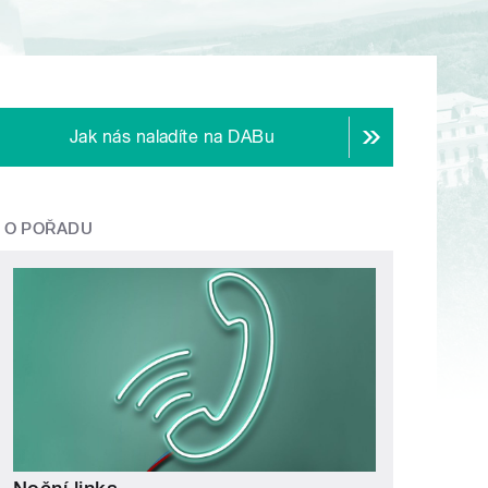
Jak nás naladíte na DABu
O POŘADU