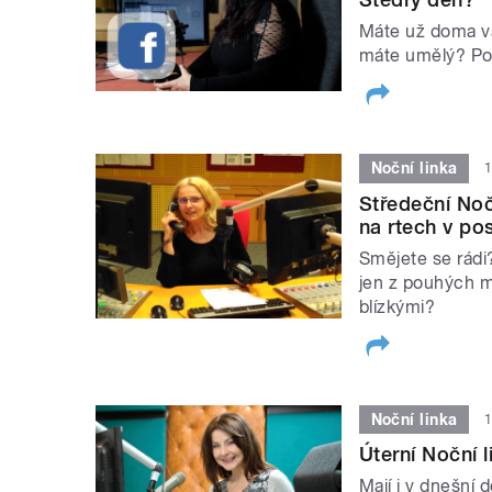
Máte už doma v
máte umělý? P
Noční linka
1
Středeční Noč
na rtech v po
Smějete se rádi
jen z pouhých ma
blízkými?
Noční linka
1
Úterní Noční l
Mají i v dnešní 