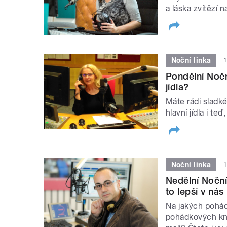
a láska zvítězí n
Noční linka
1
Pondělní Noční
jídla?
Máte rádi sladké
hlavní jídla i t
Noční linka
1
Nedělní Noční 
to lepší v nás
Na jakých pohádk
pohádkových kní