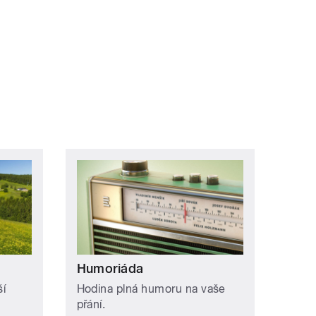
ní »
Humoriáda
í
Hodina plná humoru na vaše
přání.