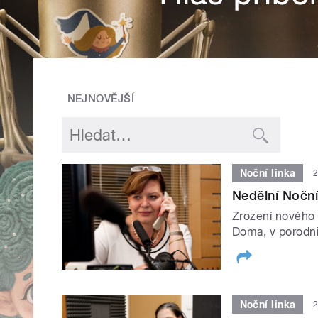
NEJNOVĚJŠÍ
Noční linka
2
Nedělní Noční 
Zrození nového ž
Doma, v porodni
Noční linka
2