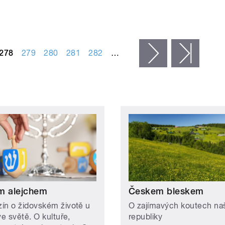
278
279
280
281
282
…
následující ›
posled
m alejchem
Českem bleskem
ín o židovském životě u
O zajímavých koutech naš
ve světě. O kultuře,
republiky