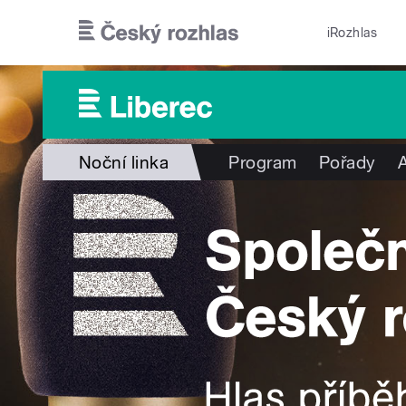
Přejít k hlavnímu obsahu
iRozhlas
Noční linka
Program
Pořady