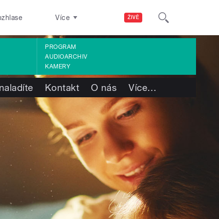
ozhlase
Více
ŽIVĚ
PROGRAM
AUDIOARCHIV
KAMERY
naladíte
Kontakt
O nás
Více
…