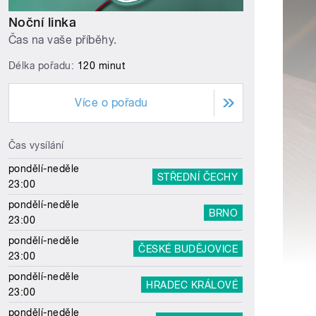
Noční linka
Čas na vaše příběhy.
Délka pořadu:
120 minut
Více o pořadu
Čas vysílání
pondělí-neděle
STŘEDNÍ ČECHY
23:00
pondělí-neděle
BRNO
23:00
pondělí-neděle
ČESKÉ BUDĚJOVICE
23:00
pondělí-neděle
HRADEC KRÁLOVÉ
23:00
pondělí-neděle