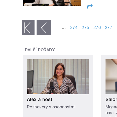
STRÁNKY
…
274
275
276
277
« první
‹ předchozí
DALŠÍ POŘADY
Alex a host
Šalo
Rozhovory s osobnostmi.
Magaz
nás i 