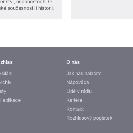
enství, osobnostech. O
ké současnosti i historii.
zhlas
O nás
ysílání
Jak nás naladíte
rchiv
Nápověda
sty
Lidé v rádiu
í aplikace
Kariéra
Kontakt
Rozhlasový poplatek