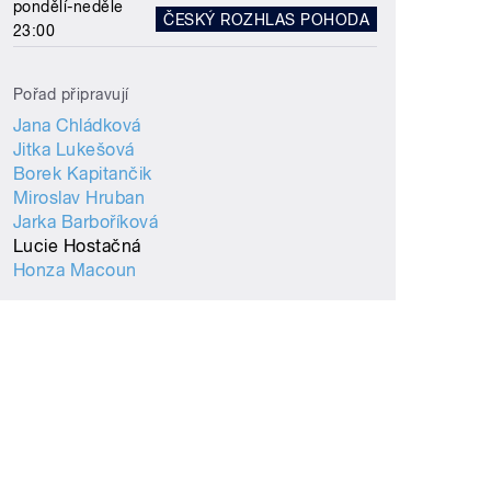
pondělí-neděle
ČESKÝ ROZHLAS POHODA
23:00
Pořad připravují
Jana Chládková
Jitka Lukešová
Borek Kapitančik
Miroslav Hruban
Jarka Barboříková
Lucie Hostačná
Honza Macoun