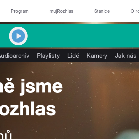
Program
mujRozhlas
Stanice
O r
Audioarchiv
Playlisty
Lidé
Kamery
Jak nás 