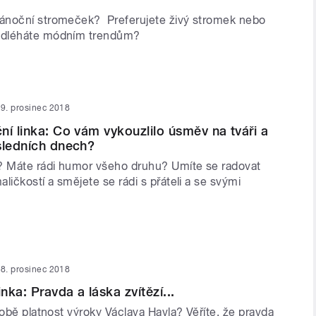
ánoční stromeček? Preferujete živý stromek nebo
odléháte módním trendům?
9. prosinec 2018
ní linka: Co vám vykouzlilo úsměv na tváři a
sledních dnech?
? Máte rádi humor všeho druhu? Umíte se radovat
ličkostí a smějete se rádi s přáteli a se svými
8. prosinec 2018
inka: Pravda a láska zvítězí...
době platnost výroky Václava Havla? Věříte, že pravda