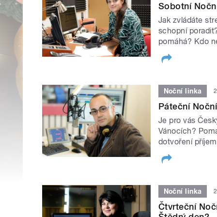
Sobotní Noční
Jak zvládáte str
schopní poradit
pomáhá? Kdo ne
Noční linka
2
Páteční Noční
Je pro vás Česk
Vánocích? Pomáh
dotvoření příje
Noční linka
2
Čtvrteční Noč
Štědrý den?