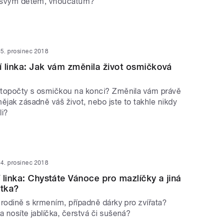
vy svým dětem, vnoučatům?
5. prosinec 2018
 linka: Jak vám změnila život osmičková
letopočty s osmičkou na konci? Změnila vám právě
ějak zásadně váš život, nebo jste to takhle nikdy
li?
4. prosinec 2018
 linka: Chystáte Vánoce pro mazlíčky a jiná
átka?
í rodině s krmením, případně dárky pro zvířata?
a nosíte jablíčka, čerstvá či sušená?