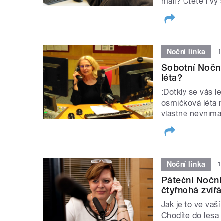
malí? Čtete i 
Noční linka
1
Sobotní Noční
léta?
:Dotkly se vás 
osmičková léta n
vlastně nevníma
Noční linka
1
Páteční Noční
čtyřnohá zvíř
Jak je to ve vaš
Chodíte do lesa 