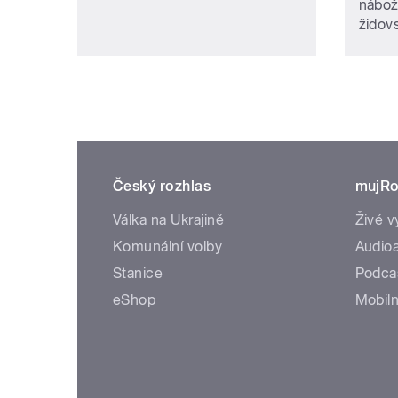
nábož
židovs
Český rozhlas
mujRo
Válka na Ukrajině
Živé v
Komunální volby
Audioa
Stanice
Podca
eShop
Mobiln