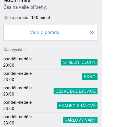
Noční linka
Čas na vaše příběhy.
Délka pořadu:
120 minut
Více o pořadu
Čas vysílání
pondělí-neděle
STŘEDNÍ ČECHY
23:00
pondělí-neděle
BRNO
23:00
pondělí-neděle
ČESKÉ BUDĚJOVICE
23:00
pondělí-neděle
HRADEC KRÁLOVÉ
23:00
pondělí-neděle
KARLOVY VARY
23:00