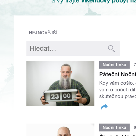
NEJNOVĚJŠÍ
Noční linka
7
Páteční Noční
Kdy vám došlo, 
vám o početí dít
skutečnou pravd
Noční linka
6