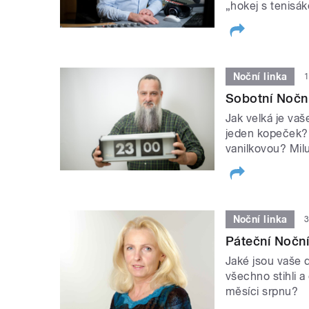
„hokej s tenis
Noční linka
1
Sobotní Noční
Jak velká je vaš
jeden kopeček? 
vanilkovou? Mil
Noční linka
3
Páteční Noční
Jaké jsou vaše d
všechno stihli a
měsíci srpnu?