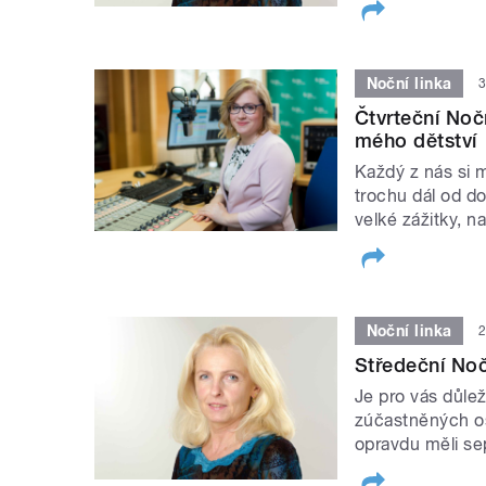
Noční linka
3
Čtvrteční Noč
mého dětství
Každý z nás si m
trochu dál od d
velké zážitky, 
Noční linka
2
Středeční Noč
Je pro vás důlež
zúčastněných os
opravdu měli s