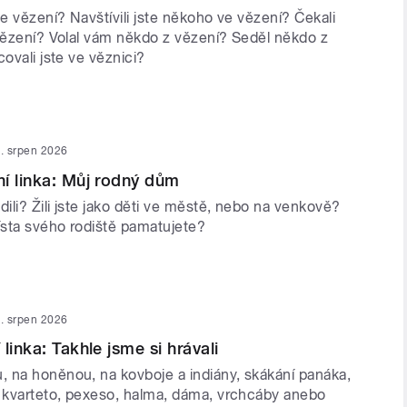
ve vězení? Navštívili jste někoho ve vězení? Čekali
 vězení? Volal vám někdo z vězení? Seděl někdo z
covali jste ve věznici?
. srpen 2026
í linka: Můj rodný dům
dili? Žili jste jako děti ve městě, nebo na venkově?
ísta svého rodiště pamatujete?
. srpen 2026
linka: Takhle jsme si hrávali
 na honěnou, na kovboje a indiány, skákání panáka,
i kvarteto, pexeso, halma, dáma, vrchcáby anebo