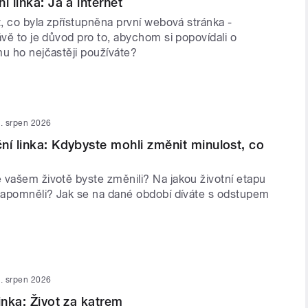
í linka: Já a internet
t, co byla zpřístupněna první webová stránka -
ávě to je důvod pro to, abychom si popovídali o
mu ho nejčastěji používáte?
. srpen 2026
ní linka: Kdybyste mohli změnit minulost, co
 vašem životě byste změnili? Na jakou životní etapu
 zapomněli? Jak se na dané období díváte s odstupem
. srpen 2026
inka: Život za katrem