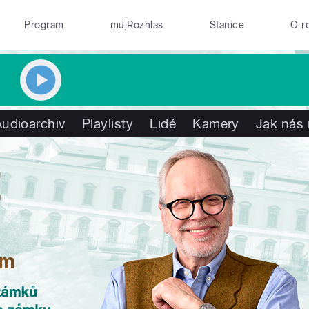
Program
mujRozhlas
Stanice
O r
Audioarchiv
Playlisty
Lidé
Kamery
Jak nás 