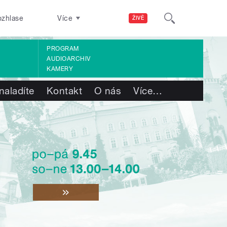
ozhlase
Více
ŽIVĚ
PROGRAM
AUDIOARCHIV
KAMERY
naladíte
Kontakt
O nás
Více
…