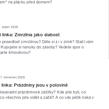
ákem“ na plácku před domem?
. srpen 2026
 linka: Zmrzlina jako slabost
e posedlost zmrzlinou? Dáte si ji i v zimě? Stačí vám
Kupujete si nanuky do zásoby? Vedete spor o
ujete šmoulovou?
1. červenec 2026
 linka: Prázdniny jsou v polovině
osavadní prázdninové zážitky? Kde jste byli, co
 co všechno jste viděli a zažili? A co vás ještě čeká v