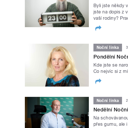
Byli jste někdy 
jste na dopis z
vaší rodiny? Pra
Noční linka
3
Pondělní Nočn
Kde jste se naro
Co nejvíc si z m
Noční linka
2
Nedělní Noční 
Na schovávanou,
přes gumu, ale 