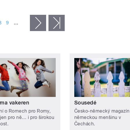
8
9
…
následující ›
poslední »
ma vakeren
Sousedé
ání o Romech pro Romy,
Česko-německý magazín
ejen pro ně… i pro širokou
německou menšinu v
ost.
Čechách.