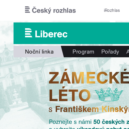
Přejít k hlavnímu obsahu
iRozhlas
Noční linka
Program
Pořady