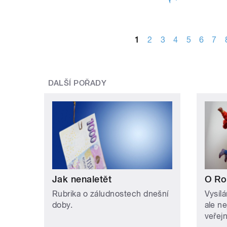
STRÁNKY
1
2
3
4
5
6
7
DALŠÍ POŘADY
Jak nenaletět
O Ro
Rubrika o záludnostech dnešní
Vysíl
doby.
ale n
veřejn