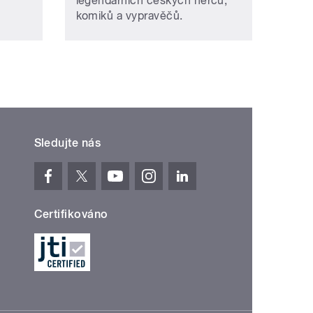
legendárních českých herců,
komiků a vypravěčů.
Sledujte nás
Certifikováno