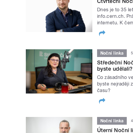
Čtvrteční Nočn
Dnes je to 35 le
info.cern.ch. Pr
internetu. K če
Noční linka
5
Středeční Noč
byste udělali?
Co zásadního ve
byste nejraději
času?
Noční linka
4
Úterní Noční l