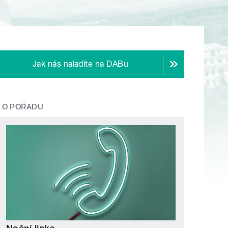
Jak nás naladíte na DABu
O POŘADU