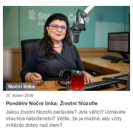
Noční linka
20. duben 2026
Pondělní Noční linka: Životní filozofie
Jakou životní filozofii zastáváte? Jste věřící? Uznáváte
všechna náboženství? Věříte, že je možné, aby vždy
zvítězilo dobro nad zlem?