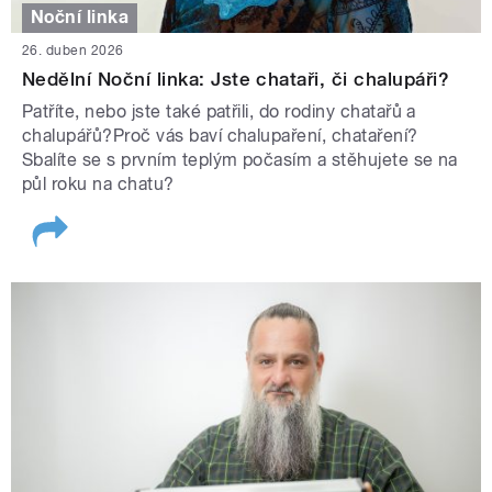
Noční linka
26. duben 2026
Nedělní Noční linka: Jste chataři, či chalupáři?
Patříte, nebo jste také patřili, do rodiny chatařů a
chalupářů?Proč vás baví chalupaření, chataření?
Sbalíte se s prvním teplým počasím a stěhujete se na
půl roku na chatu?