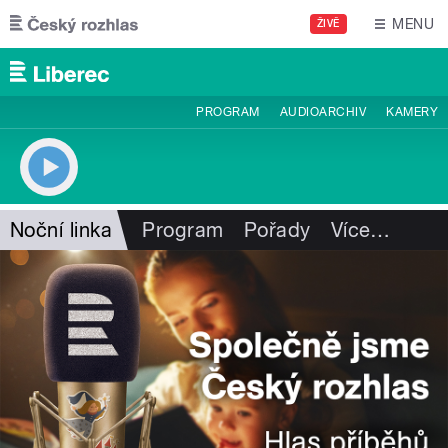
Přejít k hlavnímu obsahu
MENU
ŽIVĚ
PROGRAM
AUDIOARCHIV
KAMERY
Noční linka
Program
Pořady
Více
…