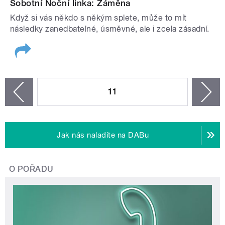
Sobotní Noční linka: Záměna
Když si vás někdo s někým splete, může to mít
následky zanedbatelné, úsměvné, ale i zcela zásadní.
STRÁNKY
11
n
zí
Jak nás naladíte na DABu
O POŘADU