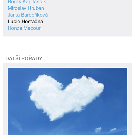
Borek Kapitančik
Miroslav Hruban
Jarka Barboříková
Lucie Hostačná
Honza Macoun
DALŠÍ POŘADY