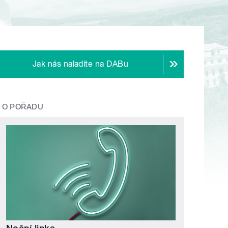
Jak nás naladíte na DABu
O POŘADU