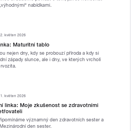
 „výhodnými“ nabídkami.
2. květen 2026
inka: Maturitní tablo
u nejen dny, kdy se probouzí příroda a kdy si
í západy slunce, ale i dny, ve kterých vrcholí
rvozita.
1. květen 2026
í linka: Moje zkušenost se zdravotními
třovateli
připomínáme významný den zdravotních sester a
 Mezinárodní den sester.