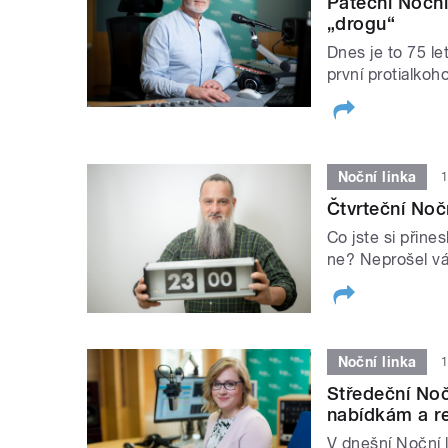
Páteční Noční
„drogu“
Dnes je to 75 le
první protialkoh
Noční linka
1
Čtvrteční Noč
Co jste si přine
ne? Neprošel v
Noční linka
1
Středeční Noč
nabídkám a r
V dnešní Noční 