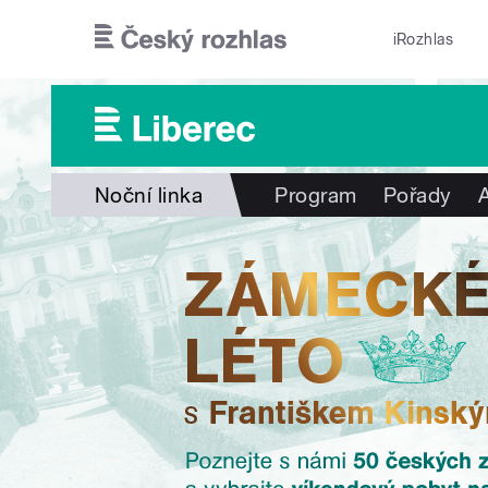
Přejít k hlavnímu obsahu
iRozhlas
Noční linka
Program
Pořady