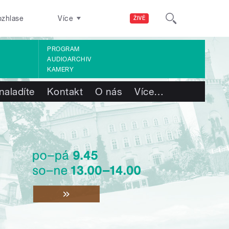
ozhlase
Více
ŽIVĚ
PROGRAM
AUDIOARCHIV
KAMERY
naladíte
Kontakt
O nás
Více
…