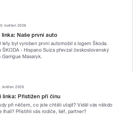
0. květen 2026
 linka: Naše první auto
 lety byl vyroben první automobil s logem Škoda.
u ŠKODA - Hispano Suiza převzal československý
 Garrigue Masaryk.
. květen 2026
linka: Přistižen při činu
dy při něčem, co jste chtěli utajit? Viděl vás někdo
e lhali? Přistihli vás rodiče, šéf, partner?