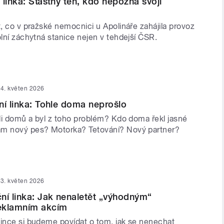
 linka: Šťastný ten, kdo nepozná svoji
t, co v pražské nemocnici u Apolináře zahájila provoz
olní záchytná stanice nejen v tehdejší ČSR.
4. květen 2026
ní linka: Tohle doma neprošlo
sli domů a byl z toho problém? Kdo doma řekl jasné
ám nový pes? Motorka? Tetování? Nový partner?
3. květen 2026
ní linka: Jak nenaletět „výhodným“
eklamním akcím
lince si budeme povídat o tom, jak se nenechat