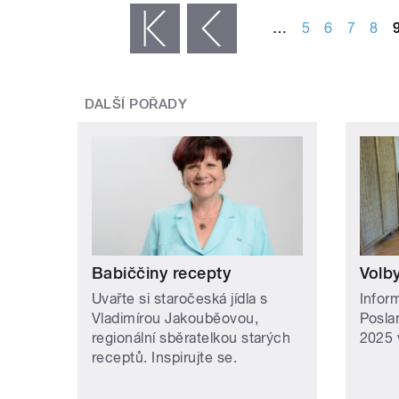
…
5
6
7
8
« první
‹ předchozí
DALŠÍ POŘADY
Babiččiny recepty
Volby
Uvařte si staročeská jídla s
Infor
Vladimírou Jakouběovou,
Posla
regionální sběratelkou starých
2025 
receptů. Inspirujte se.