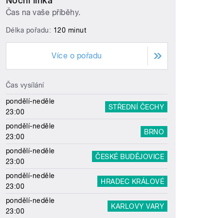
Noční linka
Čas na vaše příběhy.
Délka pořadu:
120 minut
Více o pořadu
Čas vysílání
pondělí-neděle
STŘEDNÍ ČECHY
23:00
pondělí-neděle
BRNO
23:00
pondělí-neděle
ČESKÉ BUDĚJOVICE
23:00
pondělí-neděle
HRADEC KRÁLOVÉ
23:00
pondělí-neděle
KARLOVY VARY
23:00