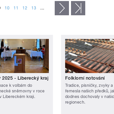
9
10
11
12
13
…
následující ›
poslední »
 2025 - Liberecký kraj
Folklorní notování
mace k volbám do
Tradice, písničky, zvyky a
necké sněmovny v roce
řemesla našich předků, ja
v Libereckém kraji.
dodnes dochovaly v naši
regionech.