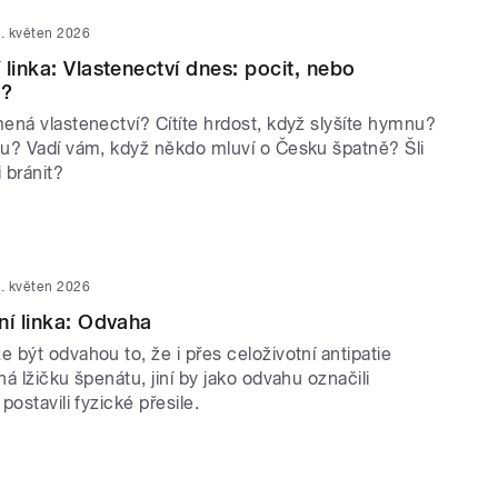
. květen 2026
linka: Vlastenectví dnes: pocit, nebo
o?
ená vlastenectví? Cítíte hrdost, když slyšíte hymnu?
u? Vadí vám, když někdo mluví o Česku špatně? Šli
 bránit?
. květen 2026
ní linka: Odvaha
být odvahou to, že i přes celoživotní antipatie
á lžičku špenátu, jiní by jako odvahu označili
postavili fyzické přesile.