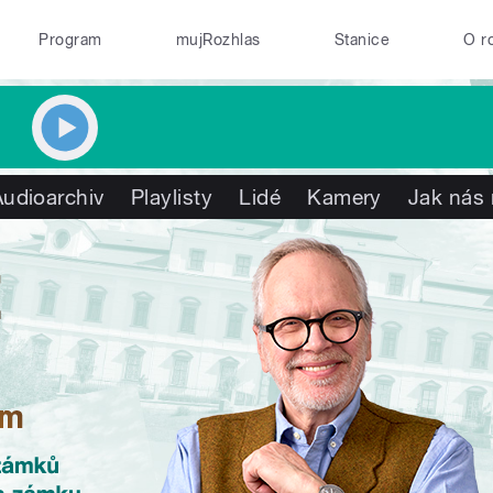
Program
mujRozhlas
Stanice
O r
Audioarchiv
Playlisty
Lidé
Kamery
Jak nás 