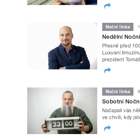
Noční linka
1
Nedělní Noční
Přesně před 100
Luxusní limuzín
prezident Tomáš
Noční linka
9
Sobotní Noční 
Načapali vás něk
ve chvíli, kdy jst