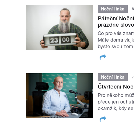
Noční linka
8
Páteční Noční 
prázdné slov
Co pro vás znam
Máte doma vlajk
byste svou zemi
Noční linka
7
Čtvrteční Noč
Pro někoho může 
přece jen ochutn
okamžik, kdy se 
STRÁNKY