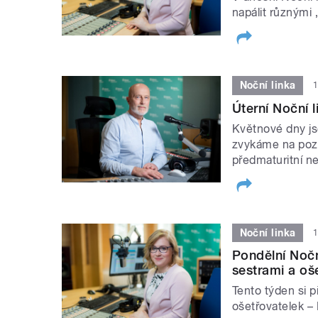
napálit různými
Noční linka
1
Úterní Noční l
Květnové dny jso
zvykáme na pozdn
předmaturitní ne
Noční linka
1
Pondělní Nočn
sestrami a oše
Tento týden si 
ošetřovatelek –