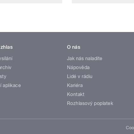
zhlas
O nás
ysílání
Jak nás naladíte
rchiv
Nápověda
sty
Lidé v rádiu
í aplikace
Kariéra
Kontakt
Rozhlasový poplatek
Coo