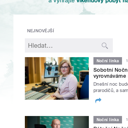
NEJNOVĚJŠÍ
Noční linka
1
Sobotní Noční
vyrovnáváme 
Dnešní noc bude
prarodičů, a sa
Noční linka
1