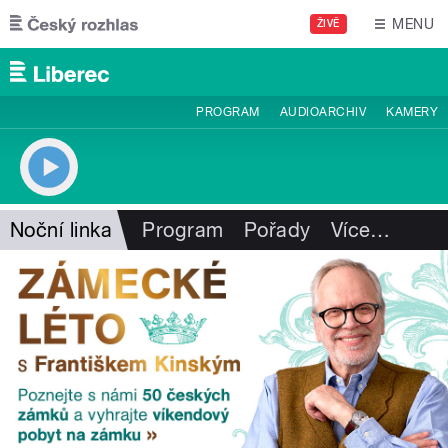
Přejít k hlavnímu obsahu
MENU
ŽIVĚ
PROGRAM
AUDIOARCHIV
KAMERY
Noční linka
Program
Pořady
Více
…