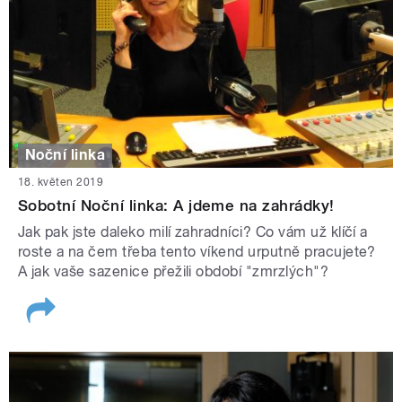
Noční linka
18. květen 2019
Sobotní Noční linka: A jdeme na zahrádky!
Jak pak jste daleko milí zahradníci? Co vám už klíčí a
roste a na čem třeba tento víkend urputně pracujete?
A jak vaše sazenice přežili období "zmrzlých"?