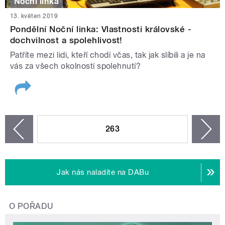
Noční linka
13. květen 2019
Pondělní Noční linka: Vlastnosti královské -
dochvilnost a spolehlivost!
Patříte mezi lidi, kteří chodí včas, tak jak slíbili a je na
vás za všech okolností spolehnutí?
STRÁNKY
263
n
zí
Jak nás naladíte na DABu
O POŘADU