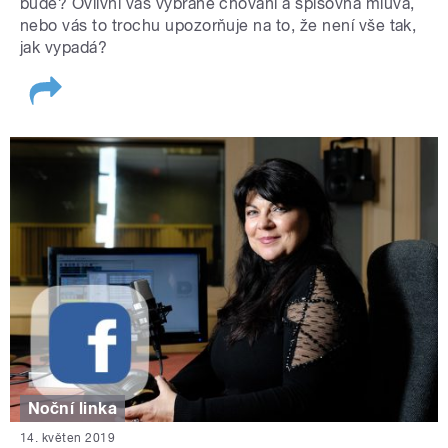
bude? Ovlivní vás vybrané chování a spisovná mluva,
nebo vás to trochu upozorňuje na to, že není vše tak,
jak vypadá?
Noční linka
14. květen 2019