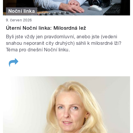
Noční linka
9. červen 2026
Úterní Noční linka: Milosrdná lež
Byli jste vždy jen pravdomluvní, anebo jste (vedeni
snahou neporanit city druhých) sáhli k milosrdné lži?
Téma pro dnešní Noční linku.