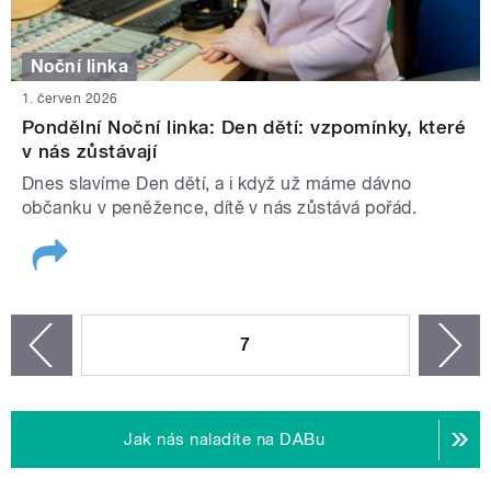
Noční linka
1. červen 2026
Pondělní Noční linka: Den dětí: vzpomínky, které
v nás zůstávají
Dnes slavíme Den dětí, a i když už máme dávno
občanku v peněžence, dítě v nás zůstává pořád.
STRÁNKY
7
n
zí
Jak nás naladíte na DABu