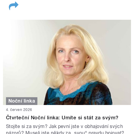
Noční linka
4. červen 2026
Čtvrteční Noční linka: Umíte si stát za svým?
Stojíte si za svým? Jak pevní jste v obhajování svých
názorů? Museli jste někdy za „svou“ pravdu bojovat?