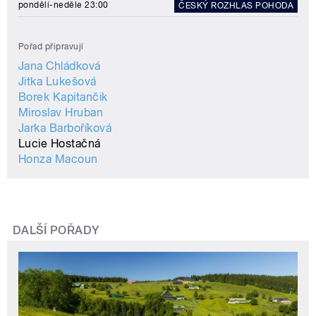
pondělí-neděle 23:00
ČESKÝ ROZHLAS POHODA
Pořad připravují
Jana Chládková
Jitka Lukešová
Borek Kapitančik
Miroslav Hruban
Jarka Barboříková
Lucie Hostačná
Honza Macoun
DALŠÍ POŘADY