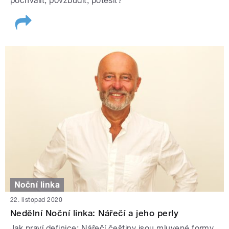
pochválit, povzbudit, potěšit?
Noční linka
22. listopad 2020
Nedělní Noční linka: Nářečí a jeho perly
Jak praví definice: Nářečí češtiny jsou mluvené formy