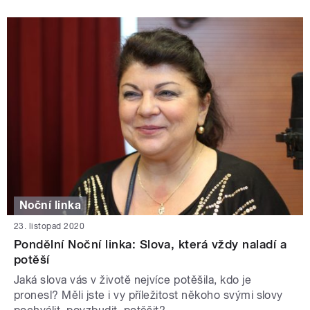
Noční linka
23. listopad 2020
Pondělní Noční linka: Slova, která vždy naladí a
potěší
Jaká slova vás v životě nejvíce potěšila, kdo je
pronesl? Měli jste i vy příležitost někoho svými slovy