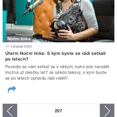
Noční linka
17. listopad 2020
Úterní Noční linka: S kým byste se rádi setkali
po letech?
Povedlo se vám setkat se s někým, koho jste neviděli
možná už desítky let? Je někdo takový, s kým byste
se po letech opravdu rádi viděli?
STRÁNKY
207
n
zí