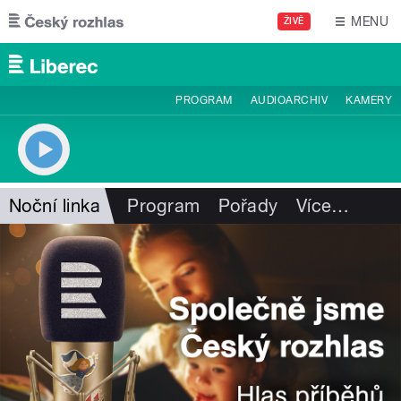
Přejít k hlavnímu obsahu
MENU
ŽIVĚ
PROGRAM
AUDIOARCHIV
KAMERY
Noční linka
Program
Pořady
Více
…