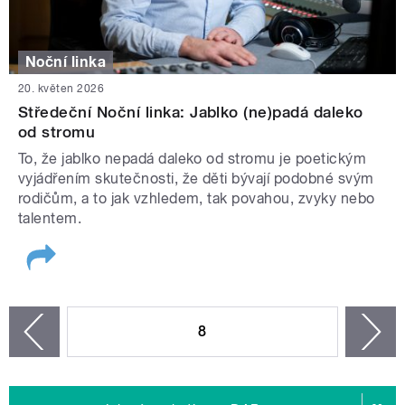
Noční linka
20. květen 2026
Středeční Noční linka: Jablko (ne)padá daleko
od stromu
To, že jablko nepadá daleko od stromu je poetickým
vyjádřením skutečnosti, že děti bývají podobné svým
rodičům, a to jak vzhledem, tak povahou, zvyky nebo
talentem.
STRÁNKY
8
n
zí