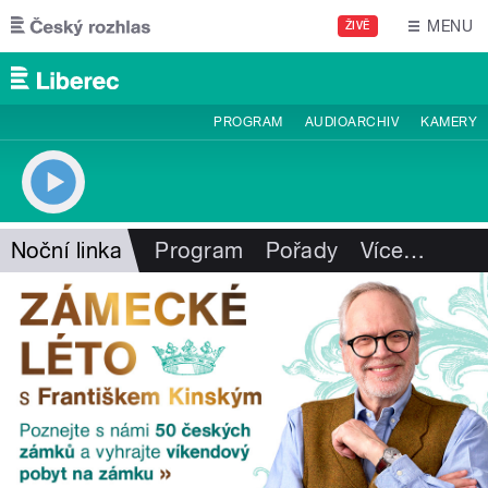
Přejít k hlavnímu obsahu
MENU
ŽIVĚ
PROGRAM
AUDIOARCHIV
KAMERY
Noční linka
Program
Pořady
Více
…