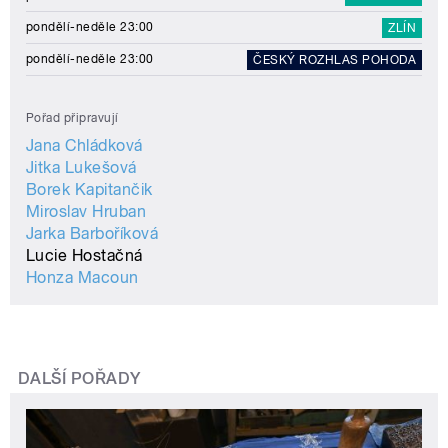
pondělí-neděle 23:00
ZLÍN
pondělí-neděle 23:00
ČESKÝ ROZHLAS POHODA
Pořad připravují
Jana Chládková
Jitka Lukešová
Borek Kapitančik
Miroslav Hruban
Jarka Barboříková
Lucie Hostačná
Honza Macoun
DALŠÍ POŘADY