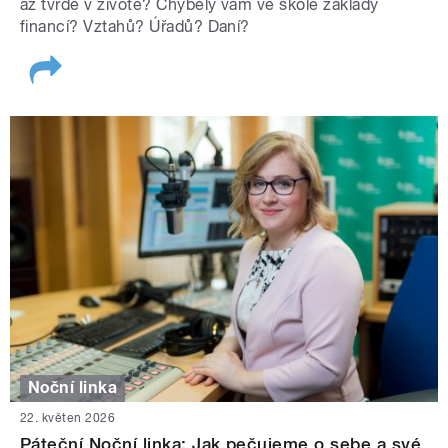
až tvrdě v životě? Chyběly vám ve škole základy
financí? Vztahů? Úřadů? Daní?
Noční linka
22. květen 2026
Páteční Noční linka: Jak pečujeme o sebe a své