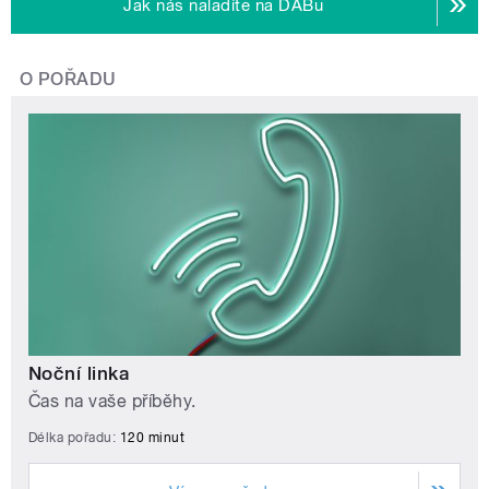
Jak nás naladíte na DABu
O POŘADU
Noční linka
Čas na vaše příběhy.
Délka pořadu:
120 minut