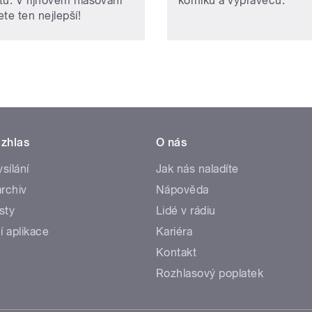
tů. V říjnovém hlasování
komiků a vypravěčů.
te ten nejlepší!
zhlas
O nás
ysílání
Jak nás naladíte
rchiv
Nápověda
sty
Lidé v rádiu
í aplikace
Kariéra
Kontakt
Rozhlasový poplatek