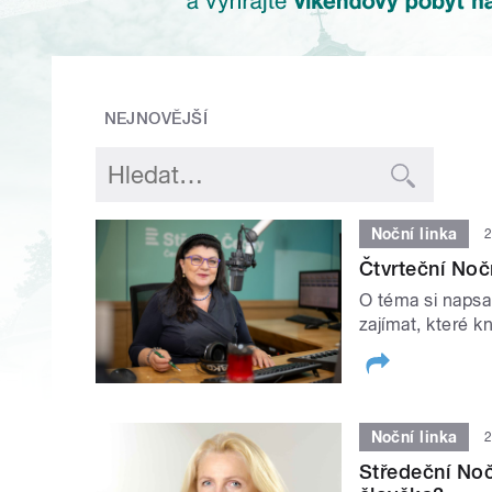
NEJNOVĚJŠÍ
Noční linka
2
Čtvrteční Noč
O téma si napsa
zajímat, které kn
Noční linka
2
Středeční Noč