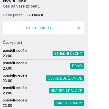
Noční linka
Čas na vaše příběhy.
Délka pořadu:
120 minut
Více o pořadu
Čas vysílání
pondělí-neděle
STŘEDNÍ ČECHY
23:00
pondělí-neděle
BRNO
23:00
pondělí-neděle
ČESKÉ BUDĚJOVICE
23:00
pondělí-neděle
HRADEC KRÁLOVÉ
23:00
pondělí-neděle
KARLOVY VARY
23:00