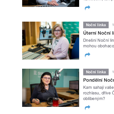
Noční linka
1
Úterní Noční 
Dnešní Noční lin
mohou obohacov
Noční linka
1
Pondělní Nočn
Kam sahají vaše
rozhlasu, dříve
oblíbeným?