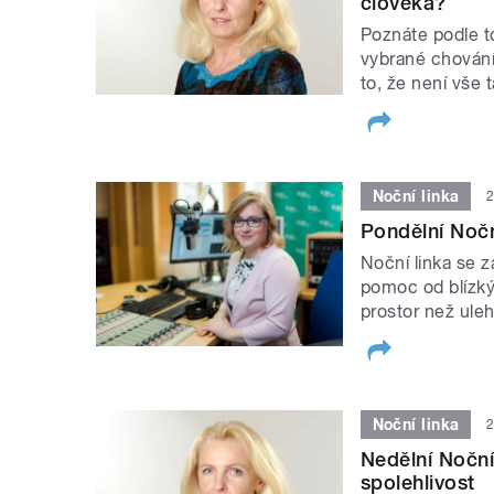
člověka?
Poznáte podle to
vybrané chování
to, že není vše 
Noční linka
2
Pondělní Nočn
Noční linka se 
pomoc od blízký
prostor než ule
Noční linka
2
Nedělní Noční 
spolehlivost