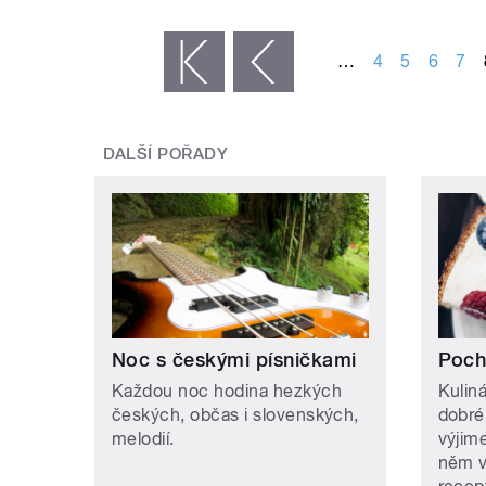
STRÁNKY
…
4
5
6
7
« první
‹ předchozí
DALŠÍ POŘADY
Noc s českými písničkami
Poch
Každou noc hodina hezkých
Kulin
českých, občas i slovenských,
dobréh
melodií.
výjim
něm v