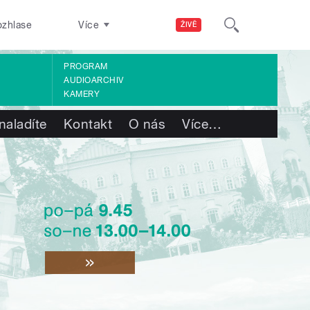
ozhlase
Více
ŽIVĚ
PROGRAM
AUDIOARCHIV
KAMERY
naladíte
Kontakt
O nás
Více
…