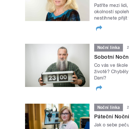
Patříte mezi lidi,
okolností spoleh
nestihnete přijí
Noční linka
2
Sobotní Noční
Co vás ve škole 
životě? Chyběly
Daní?
Noční linka
2
Páteční Noční
Jak o sebe peču