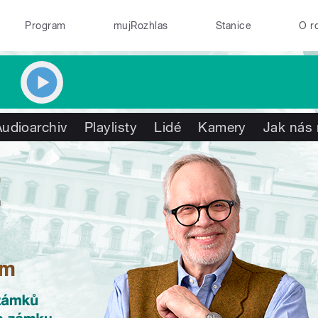
Program
mujRozhlas
Stanice
O r
Audioarchiv
Playlisty
Lidé
Kamery
Jak nás 