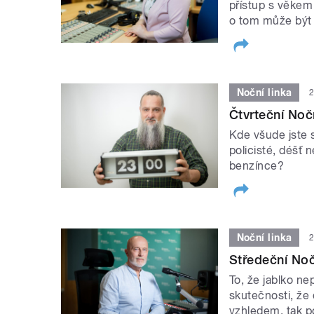
přístup s věkem
o tom může být 
Noční linka
2
Čtvrteční Nočn
Kde všude jste s
policisté, déšť 
benzínce?
Noční linka
2
Středeční Noč
To, že jablko n
skutečnosti, že 
vzhledem, tak p