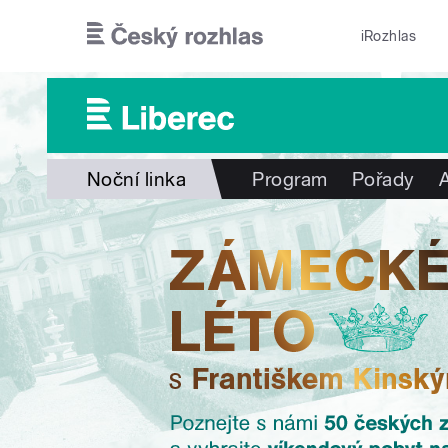
Přejít k hlavnímu obsahu
iRozhlas
Noční linka
Program
Pořady