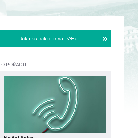
Jak nás naladíte na DABu
O POŘADU