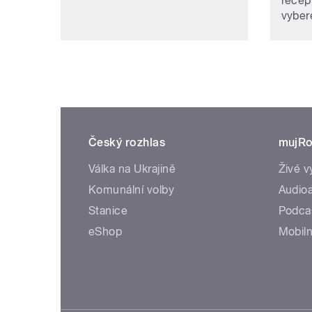
recep
vybere
Český rozhlas
mujRo
Válka na Ukrajině
Živé v
Komunální volby
Audioa
Stanice
Podca
eShop
Mobiln