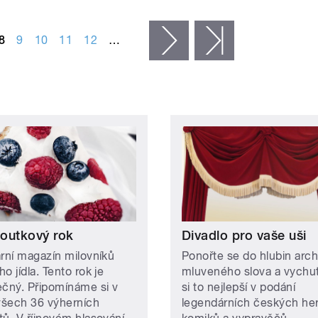
8
9
10
11
12
…
následující ›
poslední »
outkový rok
Divadlo pro vaše uši
ární magazín milovníků
Ponořte se do hlubin arch
o jídla. Tento rok je
mluveného slova a vychut
ečný. Připomínáme si v
si to nejlepší v podání
šech 36 výherních
legendárních českých he