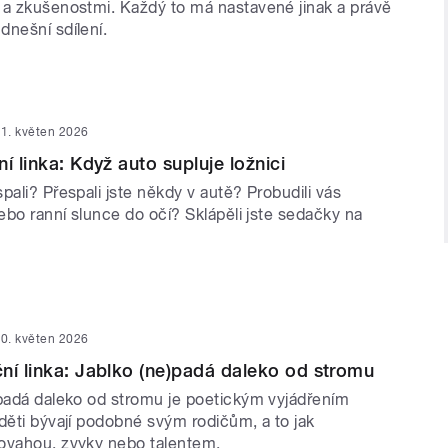
 a zkušenostmi. Každý to má nastavené jinak a právě
dnešní sdílení.
1. květen 2026
í linka: Když auto supluje ložnici
pali? Přespali jste někdy v autě? Probudili vás
nebo ranní slunce do očí? Sklápěli jste sedačky na
0. květen 2026
ní linka: Jablko (ne)padá daleko od stromu
epadá daleko od stromu je poetickým vyjádřením
děti bývají podobné svým rodičům, a to jak
ovahou, zvyky nebo talentem.