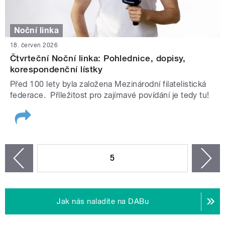
Noční linka
18. červen 2026
Čtvrteční Noční linka: Pohlednice, dopisy,
korespondenční lístky
Před 100 lety byla založena Mezinárodní filatelistická
federace. Příležitost pro zajímavé povídání je tedy tu!
STRÁNKY
5
n
zí
Jak nás naladíte na DABu