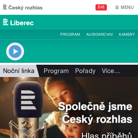
Přejít k hlavnímu obsahu
MENU
ŽIVĚ
PROGRAM
AUDIOARCHIV
KAMERY
Noční linka
Program
Pořady
Více
…