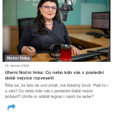
Noční linka
23. červen 2026
Úterní Noční linka: Co nebo kdo vás v poslední
době nejvíce rozveselil
Říká se, že kdo se umí smát, má šťastný život. Platí to i
u vás? Co nebo kdo vás v poslední době nejvíc
pobavil? Umíte si udělat legraci i sami ze sebe?