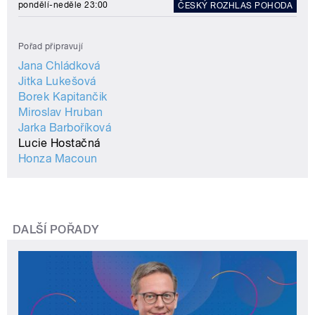
pondělí-neděle 23:00
ČESKÝ ROZHLAS POHODA
Pořad připravují
Jana Chládková
Jitka Lukešová
Borek Kapitančik
Miroslav Hruban
Jarka Barboříková
Lucie Hostačná
Honza Macoun
DALŠÍ POŘADY