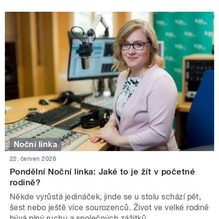
Noční linka
22. červen 2026
Pondělní Noční linka: Jaké to je žít v početné
rodině?
Někde vyrůstá jedináček, jinde se u stolu schází pět,
šest nebo ještě více sourozenců. Život ve velké rodině
bývá plný ruchu a společných zážitků.