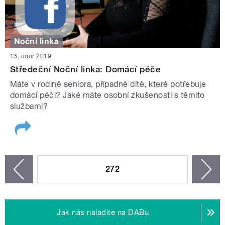
Noční linka
13. únor 2019
Středeční Noční linka: Domácí péče
Máte v rodině seniora, případně dítě, které potřebuje
domácí péči? Jaké máte osobní zkušenosti s těmito
službami?
STRÁNKY
272
n
zí
Jak nás naladíte na DABu