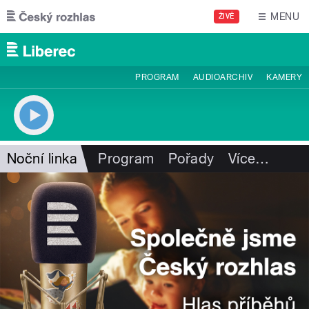
Přejít k hlavnímu obsahu
MENU
ŽIVĚ
PROGRAM
AUDIOARCHIV
KAMERY
Noční linka
Program
Pořady
Více
…