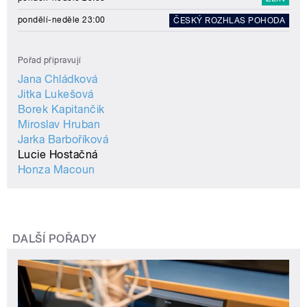
pondělí-neděle 23:00
ČESKÝ ROZHLAS POHODA
Pořad připravují
Jana Chládková
Jitka Lukešová
Borek Kapitančik
Miroslav Hruban
Jarka Barboříková
Lucie Hostačná
Honza Macoun
DALŠÍ POŘADY