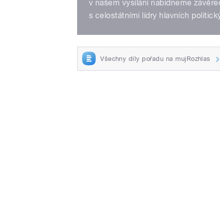
v našem vysílání nabídneme závěr
s celostátními lídry hlavních politick
Všechny díly pořadu na mujRozhlas