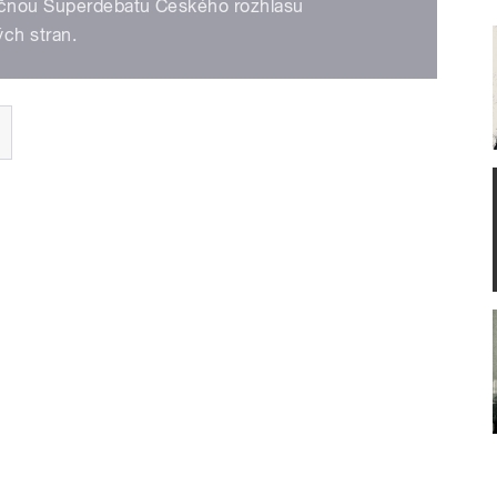
ečnou Superdebatu Českého rozhlasu
ých stran.