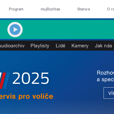
Program
mujRozhlas
Stanice
O r
Audioarchiv
Playlisty
Lidé
Kamery
Jak nás 