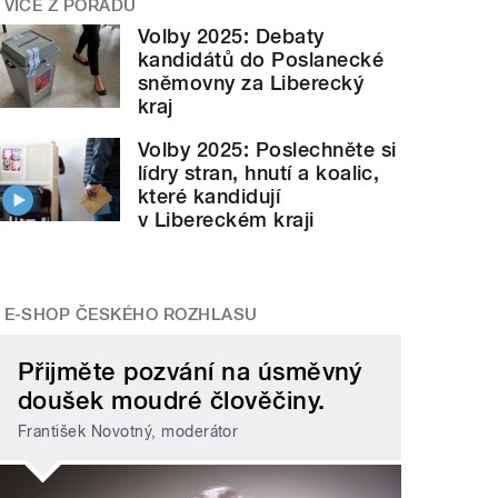
VÍCE Z POŘADU
Volby 2025: Debaty
kandidátů do Poslanecké
sněmovny za Liberecký
kraj
Volby 2025: Poslechněte si
lídry stran, hnutí a koalic,
které kandidují
v Libereckém kraji
E-SHOP ČESKÉHO ROZHLASU
Přijměte pozvání na úsměvný
doušek moudré člověčiny.
František Novotný, moderátor