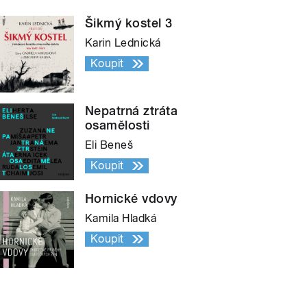
Šikmý kostel 3
Karin Lednická
Koupit
Nepatrná ztráta
osamělosti
Eli Beneš
Koupit
Hornické vdovy
Kamila Hladká
Koupit