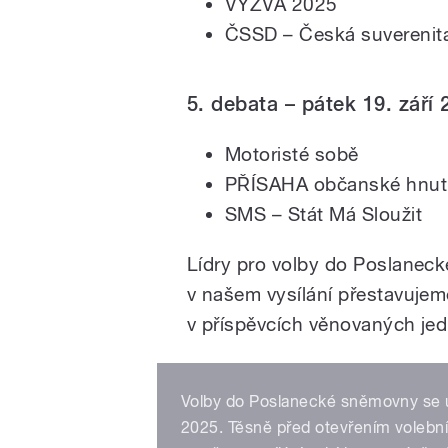
VÝZVA 2025
ČSSD – Česká suverenita
5. debata – pátek 19. září 
Motoristé sobě
PŘÍSAHA občanské hnut
SMS – Stát Má Sloužit
Lídry pro volby do Poslanec
v našem vysílání přestavujem
v příspěvcích věnovaných jed
Volby do Poslanecké sněmovny se usk
2025. Těsně před otevřením volebníc