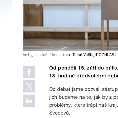
Volby, ilustrační foto
|
foto:
René Volfík
,
iROZHLAS.c
Od pondělí 15. září do pátk
18. hodině předvolební deba
Do debat jsme pozvali zástup
jich budeme na to, jak by z 
problémy, které trápí náš kra
Švecová.