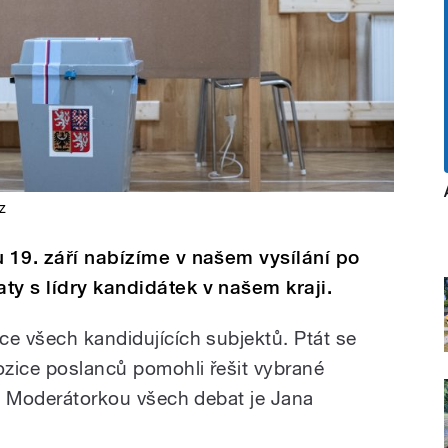
z
u 19. září nabízíme v našem vysílání po
ty s lídry kandidátek v našem kraji.
ce všech kandidujících subjektů. Ptát se
pozice poslanců pomohli řešit vybrané
j. Moderátorkou všech debat je Jana