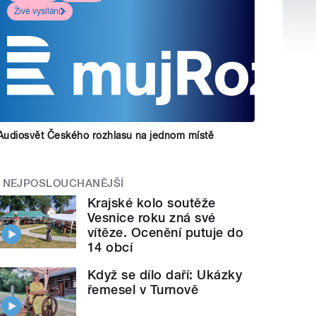
Živé vysílání
Audiosvět Českého rozhlasu na jednom místě
NEJPOSLOUCHANĚJŠÍ
Krajské kolo soutěže
Vesnice roku zná své
vítěze. Ocenění putuje do
14 obcí
Když se dílo daří: Ukázky
řemesel v Turnově