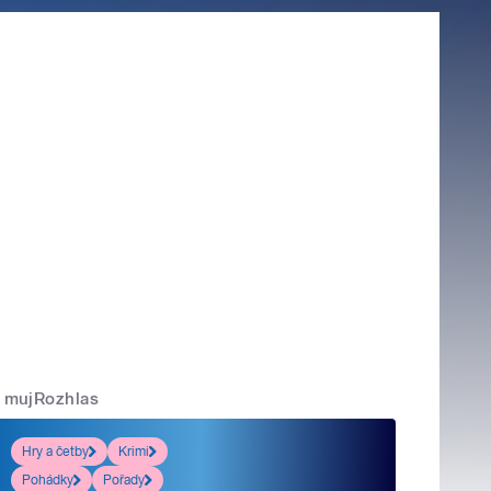
mujRozhlas
Hry a četby
Krimi
Pohádky
Pořady