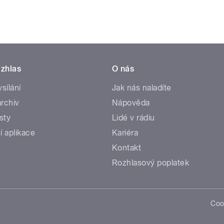
zhlas
O nás
ysílání
Jak nás naladíte
rchiv
Nápověda
sty
Lidé v rádiu
í aplikace
Kariéra
Kontakt
Rozhlasový poplatek
Coo