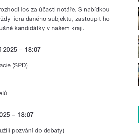
rozhodl los za účasti notáře. S nabídkou
 vždy lídra daného subjektu, zastoupit ho
lušné kandidátky v našem kraji.
í 2025 – 18:07
acie (SPD)
elů
2025 – 18:07
užili pozvání do debaty)