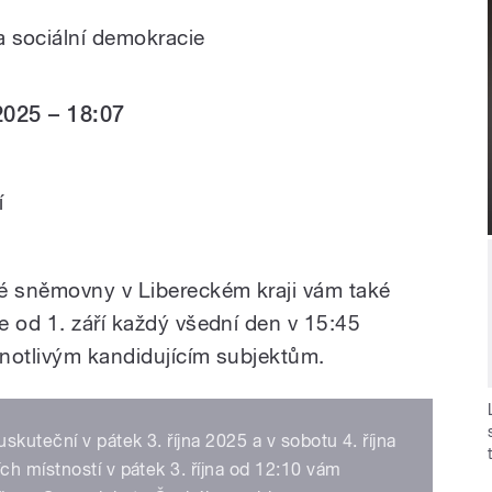
 sociální demokracie
2025 – 18:07
í
ké sněmovny v Libereckém kraji vám také
e od 1. září každý všední den v 15:45
notlivým kandidujícím subjektům.
uteční v pátek 3. října 2025 a v sobotu 4. října
h místností v pátek 3. října od 12:10 vám