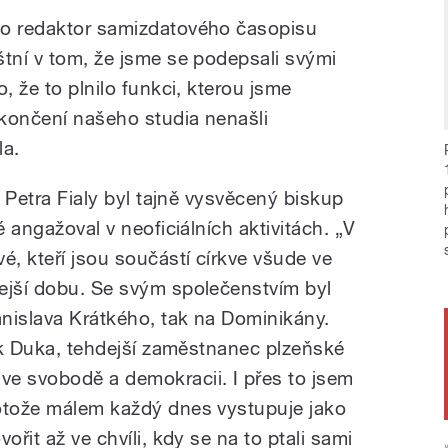
ko redaktor samizdatového časopisu
štní v tom, že jsme se podepsali svými
, že to plnilo funkci, kterou jsme
končení našeho studia nenašli
la.
u Petra Fialy byl tajně vysvěcený biskup
é angažoval v neoficiálních aktivitách. „V
é, kteří jsou součástí církve všude ve
ejší dobu. Se svým společenstvím byl
anislava Krátkého, tak na Dominikány.
nik Duka, tehdejší zaměstnanec plzeňské
e svobodě a demokracii. I přes to jsem
rotože málem každý dnes vystupuje jako
ořit až ve chvíli, kdy se na to ptali sami