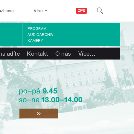
ozhlase
Více
ŽIVĚ
PROGRAM
AUDIOARCHIV
KAMERY
naladíte
Kontakt
O nás
Více
…