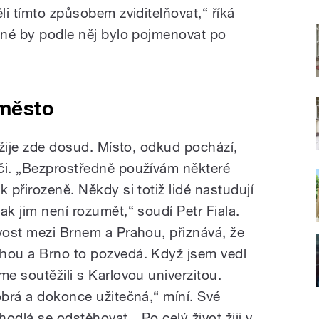
li tímto způsobem zviditelňovat,“ říká
odné by podle něj bylo pojmenovat po
 město
a žije zde dosud. Místo, odkud pochází,
či. „Bezprostředně používám některé
 přirozeně. Někdy si totiž lidé nastudují
ak jim není rozumět,“ soudí Petr Fiala.
ivost mezi Brnem a Prahou, přiznává, že
ahou a Brno to pozvedá. Když jsem vedl
me soutěžili s Karlovou univerzitou.
obrá a dokonce užitečná,“ míní. Své
odlá se odstěhovat. „Po celý život žiji v