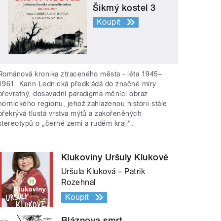
Šikmý kostel 3
Koupit
Románová kronika ztraceného města - léta 1945–
1961. Karin Lednická předkládá do značné míry
převratný, dosavadní paradigma měnící obraz
hornického regionu, jehož zahlazenou historii stále
překrývá tlustá vrstva mýtů a zakořeněných
stereotypů o „černé zemi a rudém kraji“.
Klukoviny Uršuly Klukové
Uršula Kluková – Patrik
Rozehnal
Koupit
Bláznova smrt