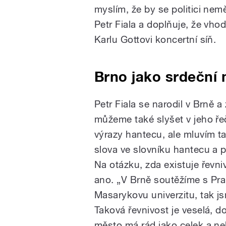
myslím, že by se politici nemě
Petr Fiala a doplňuje, že vh
Karlu Gottovi koncertní síň.
Brno jako srdeční
Petr Fiala se narodil v Brně 
můžeme také slyšet v jeho ře
výrazy hantecu, ale mluvím tak
slova ve slovníku hantecu a p
Na otázku, zda existuje řevn
ano. „V Brně soutěžíme s Pr
Masarykovu univerzitu, tak js
Taková řevnivost je veselá, d
město má rád jako celek a neh