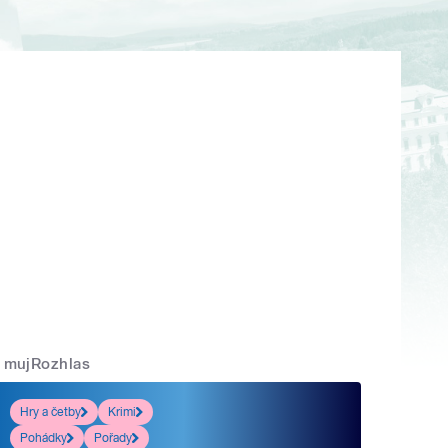
mujRozhlas
Hry a četby
Krimi
Pohádky
Pořady