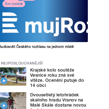
Živé vysílání
Audiosvět Českého rozhlasu na jednom místě
NEJPOSLOUCHANĚJŠÍ
Krajské kolo soutěže
Vesnice roku zná své
vítěze. Ocenění putuje do
14 obcí
Dvousetletý letohrádek
skalního hradu Vranov na
Malé Skále dostane novou