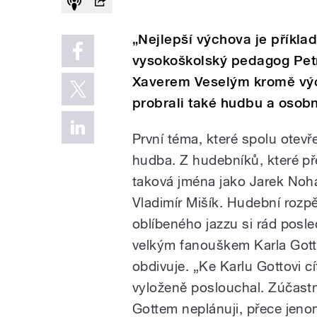
„Nejlepší výchova je příkl
vysokoškolský pedagog Petr
Xaverem Veselým kromě vých
probrali také hudbu a osobn
První téma, které spolu otevře
hudba. Z hudebníků, které p
taková jména jako Jarek Noh
Vladimír Mišík. Hudební rozpě
oblíbeného jazzu si rád posl
velkým fanouškem Karla Gotta
obdivuje. „Ke Karlu Gottovi c
vyloženě poslouchal. Zúčastn
Gottem neplánuji, přece jeno