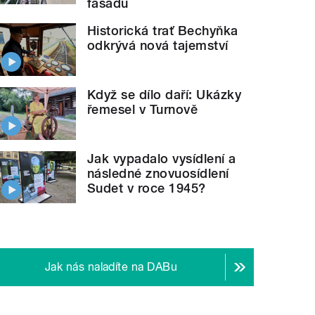
fasádu
Historická trať Bechyňka
odkrývá nová tajemství
Když se dílo daří: Ukázky
řemesel v Turnově
Jak vypadalo vysídlení a
následné znovuosídlení
Sudet v roce 1945?
Jak nás naladíte na DABu