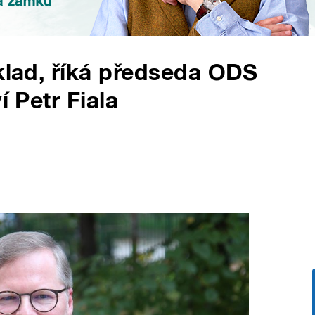
íklad, říká předseda ODS
í Petr Fiala