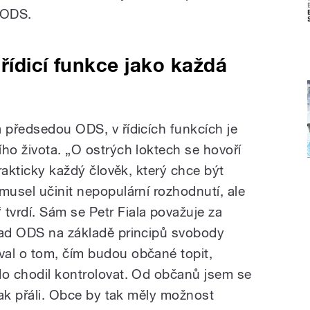
 ODS.
 řídicí funkce jako každá
a předsedou ODS, v řídicích funkcích je
ho života. „O ostrých loktech se hovoří
prakticky každý člověk, který chce být
musel učinit nepopulární rozhodnutí, ale
vrdí. Sám se Petr Fiala považuje za
lad ODS na základě principů svobody
al o tom, čím budou občané topit,
do chodil kontrolovat. Od občanů jsem se
 tak přáli. Obce by tak měly možnost