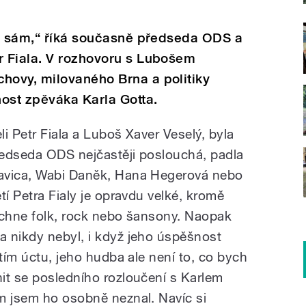
ad sám,“ říká současně předseda ODS a
 Fiala. V rozhovoru s Lubošem
ovy, milovaného Brna a politiky
ost zpěváka Karla Gotta.
li Petr Fiala a Luboš Xaver Veselý, byla
ředseda ODS nejčastěji poslouchá, padla
avica, Wabi Daněk, Hana Hegerová nebo
tí Petra Fialy je opravdu velké, kromě
echne folk, rock nebo šansony. Naopak
 nikdy nebyl, i když jeho úspěšnost
ítím úctu, jeho hudba ale není to, co bych
it se posledního rozloučení s Karlem
m jsem ho osobně neznal. Navíc si