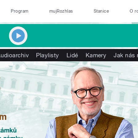
Program
mujRozhlas
Stanice
O r
udioarchiv
Playlisty
Lidé
Kamery
Jak nás 