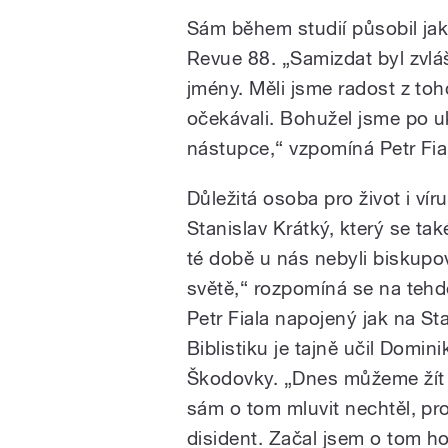
Sám během studií působil ja
Revue 88. „Samizdat byl zvlá
jmény. Měli jsme radost z toho
očekávali. Bohužel jsme po u
nástupce,“ vzpomíná Petr Fia
Důležitá osoba pro život i vír
Stanislav Krátký, který se tak
té době u nás nebyli biskupov
světě,“ rozpomíná se na tehd
Petr Fiala napojený jak na St
Biblistiku je tajně učil Domi
Škodovky. „Dnes můžeme žít v
sám o tom mluvit nechtěl, p
disident. Začal jsem o tom hov