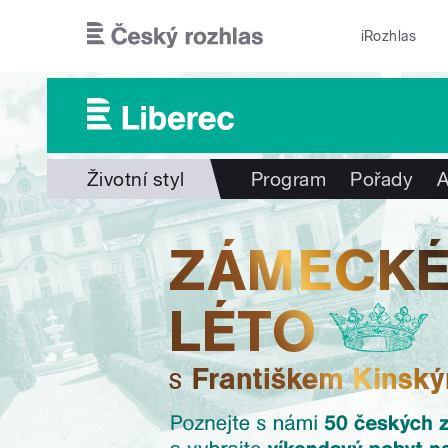
Přejít k hlavnímu obsahu
iRozhlas
Životní styl
Program
Pořady
A