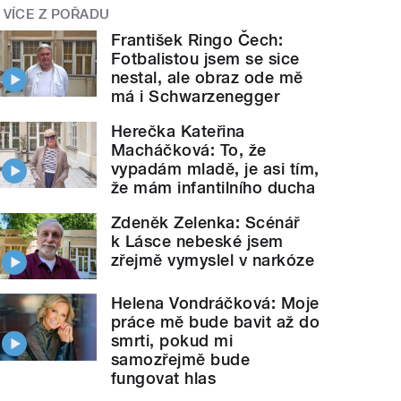
VÍCE Z POŘADU
František Ringo Čech:
Fotbalistou jsem se sice
nestal, ale obraz ode mě
má i Schwarzenegger
Herečka Kateřina
Macháčková: To, že
vypadám mladě, je asi tím,
že mám infantilního ducha
Zdeněk Zelenka: Scénář
k Lásce nebeské jsem
zřejmě vymyslel v narkóze
Helena Vondráčková: Moje
práce mě bude bavit až do
smrti, pokud mi
samozřejmě bude
fungovat hlas