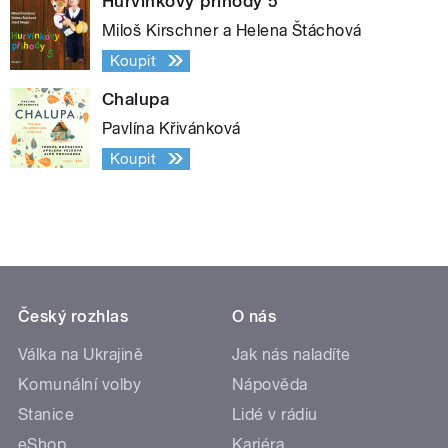
Hurvínkovy příhody 5
Miloš Kirschner a Helena Štáchová
Koupit
Chalupa
Pavlína Křivánková
Koupit
Český rozhlas
O nás
Válka na Ukrajině
Jak nás naladíte
Komunální volby
Nápověda
Stanice
Lidé v rádiu
eShop
Kariéra