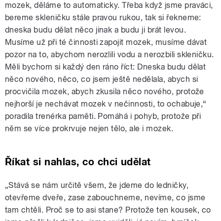
mozek, děláme to automaticky. Třeba když jsme praváci,
bereme skleničku stále pravou rukou, tak si řekneme:
dneska budu dělat něco jinak a budu ji brát levou.
Musíme už při té činnosti zapojit mozek, musíme dávat
pozor na to, abychom nerozlili vodu a nerozbili skleničku.
Měli bychom si každý den ráno říct: Dneska budu dělat
něco nového, něco, co jsem ještě nedělala, abych si
procvičila mozek, abych zkusila něco nového, protože
nejhorší je nechávat mozek v nečinnosti, to ochabuje,“
poradila trenérka paměti. Pomáhá i pohyb, protože při
něm se více prokrvuje nejen tělo, ale i mozek.
Říkat si nahlas, co chci udělat
„Stává se nám určitě všem, že jdeme do ledničky,
otevřeme dveře, zase zabouchneme, nevíme, co jsme
tam chtěli. Proč se to asi stane? Protože ten kousek, co