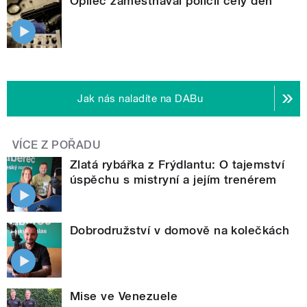
Opilec zaměstnával policii celý den
Jak nás naladíte na DABu
VÍCE Z POŘADU
Zlatá rybářka z Frýdlantu: O tajemství
úspěchu s mistryní a jejím trenérem
Dobrodružství v domově na kolečkách
Mise ve Venezuele