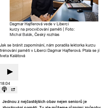
Dagmar Hajflerová vede v Liberci
kurzy na procvičování paměti | Foto:
Michal Balák
, Český rozhlas
Jak se bránit zapomínání, nám poradila lektorka kurzu
trénování paměti v Liberci Dagmar Hajflerová. Ptala se jí
Iveta Kalátová
18:04
Jednou z nejčastějších obav nejen seniorů je
zhoršování paměti. Tu ale můžeme různými způsoby