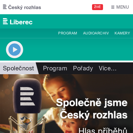
Přejít k hlavnímu obsahu
MENU
ŽIVĚ
PROGRAM
AUDIOARCHIV
KAMERY
Společnost
Program
Pořady
Více
…