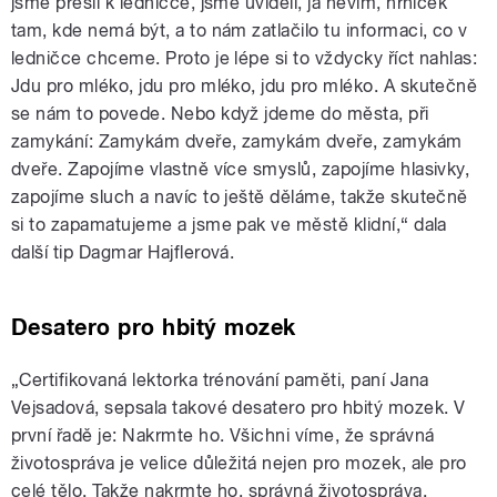
jsme přešli k ledničce, jsme uviděli, já nevím, hrníček
tam, kde nemá být, a to nám zatlačilo tu informaci, co v
ledničce chceme. Proto je lépe si to vždycky říct nahlas:
Jdu pro mléko, jdu pro mléko, jdu pro mléko. A skutečně
se nám to povede. Nebo když jdeme do města, při
zamykání: Zamykám dveře, zamykám dveře, zamykám
dveře. Zapojíme vlastně více smyslů, zapojíme hlasivky,
zapojíme sluch a navíc to ještě děláme, takže skutečně
si to zapamatujeme a jsme pak ve městě klidní,“ dala
další tip Dagmar Hajflerová.
Desatero pro hbitý mozek
„Certifikovaná lektorka trénování paměti, paní Jana
Vejsadová, sepsala takové desatero pro hbitý mozek. V
první řadě je: Nakrmte ho. Všichni víme, že správná
životospráva je velice důležitá nejen pro mozek, ale pro
celé tělo. Takže nakrmte ho, správná životospráva.