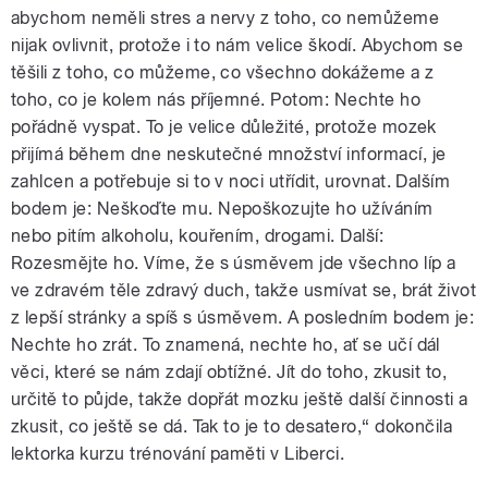
abychom neměli stres a nervy z toho, co nemůžeme
nijak ovlivnit, protože i to nám velice škodí. Abychom se
těšili z toho, co můžeme, co všechno dokážeme a z
toho, co je kolem nás příjemné. Potom: Nechte ho
pořádně vyspat. To je velice důležité, protože mozek
přijímá během dne neskutečné množství informací, je
zahlcen a potřebuje si to v noci utřídit, urovnat. Dalším
bodem je: Neškoďte mu. Nepoškozujte ho užíváním
nebo pitím alkoholu, kouřením, drogami. Další:
Rozesmějte ho. Víme, že s úsměvem jde všechno líp a
ve zdravém těle zdravý duch, takže usmívat se, brát život
z lepší stránky a spíš s úsměvem. A posledním bodem je:
Nechte ho zrát. To znamená, nechte ho, ať se učí dál
věci, které se nám zdají obtížné. Jít do toho, zkusit to,
určitě to půjde, takže dopřát mozku ještě další činnosti a
zkusit, co ještě se dá. Tak to je to desatero,“ dokončila
lektorka kurzu trénování paměti v Liberci.