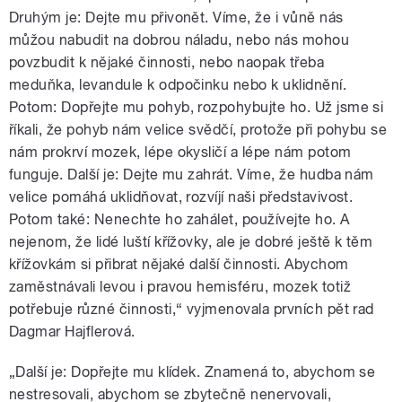
Druhým je: Dejte mu přivonět. Víme, že i vůně nás
můžou nabudit na dobrou náladu, nebo nás mohou
povzbudit k nějaké činnosti, nebo naopak třeba
meduňka, levandule k odpočinku nebo k uklidnění.
Potom: Dopřejte mu pohyb, rozpohybujte ho. Už jsme si
říkali, že pohyb nám velice svědčí, protože při pohybu se
nám prokrví mozek, lépe okysličí a lépe nám potom
funguje. Další je: Dejte mu zahrát. Víme, že hudba nám
velice pomáhá uklidňovat, rozvíjí naši představivost.
Potom také: Nenechte ho zahálet, používejte ho. A
nejenom, že lidé luští křížovky, ale je dobré ještě k těm
křížovkám si přibrat nějaké další činnosti. Abychom
zaměstnávali levou i pravou hemisféru, mozek totiž
potřebuje různé činnosti,“ vyjmenovala prvních pět rad
Dagmar Hajflerová.
„Další je: Dopřejte mu klídek. Znamená to, abychom se
nestresovali, abychom se zbytečně nenervovali,