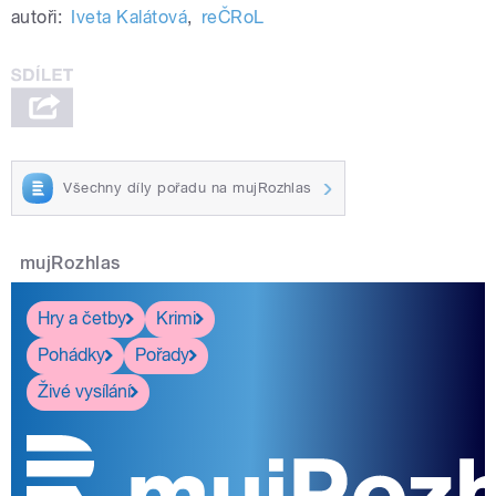
autoři:
Iveta Kalátová
,
reČRoL
Všechny díly pořadu na mujRozhlas
mujRozhlas
Hry a četby
Krimi
Pohádky
Pořady
Živé vysílání