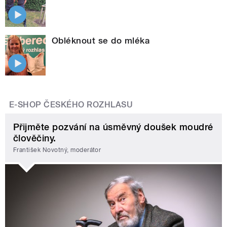
Obléknout se do mléka
E-SHOP ČESKÉHO ROZHLASU
Přijměte pozvání na úsměvný doušek moudré
člověčiny.
František Novotný, moderátor