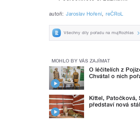
autoři:
Jaroslav Hoření
,
reČRoL
Všechny díly pořadu na mujRozhlas
MOHLO BY VÁS ZAJÍMAT
O léčitelích z Poji
Chvátal o nich poř
Kittel, Patočková,
představí nová stá