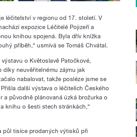
léčitelství v regionu od 17. století. V
nachází expozice Léčitelé Pojizeří a
ěnou knihou spojená. Byla dřív knížka
ouhý příběh,“ usmívá se Tomáš Chvátal.
 výstavu o Květoslavě Patočkové,
to díky neuvěřitelnému zájmu jak
začalo nabalovat, takže posléze jsme se
. Přišla další výstava o léčitelích Českého
or a původně plánovaná úzká brožurka o
a knihu o šesti stech stránkách,“
 půl tisíce prodaných výtisků při