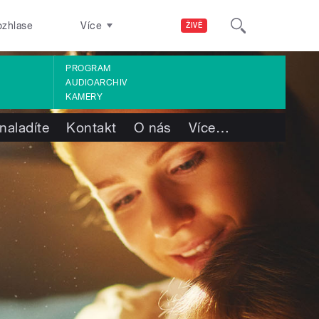
ozhlase
Více
ŽIVĚ
PROGRAM
AUDIOARCHIV
KAMERY
naladíte
Kontakt
O nás
Více
…