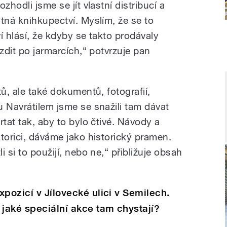
zhodli jsme se jít vlastní distribucí a
tná knihkupectví. Myslím, že se to
í hlásí, že kdyby se takto prodávaly
ezdit po jarmarcích,“ potvrzuje pan
tů, ale také dokumentů, fotografií,
u Navrátilem jsme se snažili tam dávat
rtat tak, aby to bylo čtivé. Návody a
torici, dáváme jako historický pramen.
 si to použijí, nebo ne,“ přibližuje obsah
pozicí v Jílovecké ulici v Semilech.
 jaké speciální akce tam chystají?