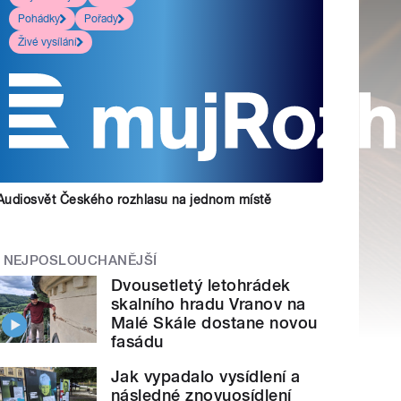
Pohádky
Pořady
Živé vysílání
Audiosvět Českého rozhlasu na jednom místě
NEJPOSLOUCHANĚJŠÍ
Dvousetletý letohrádek
skalního hradu Vranov na
Malé Skále dostane novou
fasádu
Jak vypadalo vysídlení a
následné znovuosídlení