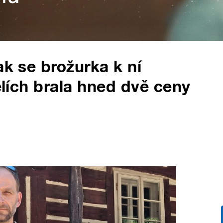
ak se brožurka k ní
telích brala hned dvě ceny