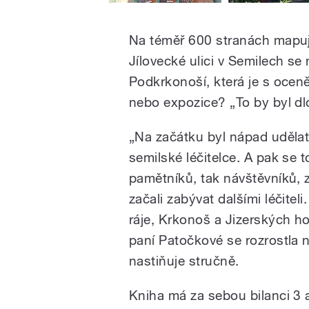
Na téměř 600 stranách mapuje 
Jílovecké ulici v Semilech se 
Podkrkonoší, která je s ocen
nebo expozice? „To by byl dl
„Na začátku byl nápad udělat
semilské léčitelce. A pak se 
pamětníků, tak návštěvníků, 
začali zabývat dalšími léčiteli
ráje, Krkonoš a Jizerských h
paní Patočkové se rozrostla n
nastiňuje stručně.
Kniha má za sebou bilanci 3 a