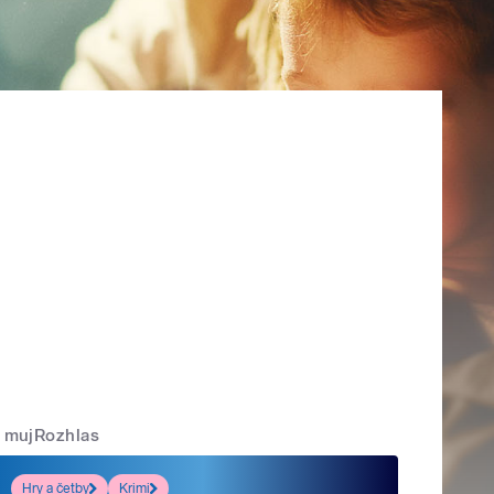
mujRozhlas
Hry a četby
Krimi