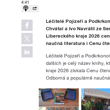
4:41
Léčitelé Pojizeří a Podkrko
Chvátal a Ivo Navrátil ze Se
Libereckého kraje 2026 cen
naučná literatura i Cenu čte
Léčitelé Pojizeří a Podkrkono
dalších je celý název knihy, 
kraje 2026 získala Cenu čtenář
Odborná a populárně naučná l