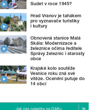
Sudet v roce 1945?
Hrad Vranov je tahákem
pro vyznavače turistiky
i kultury
Obnovená stanice Malá
Skála: Modernizace a
železnice očima ředitele
Správy železnic i starosty
obce
Krajské kolo soutěže
Vesnice roku zná své
vítěze. Ocenění putuje do
14 obcí
Jak nás naladíte na DABu