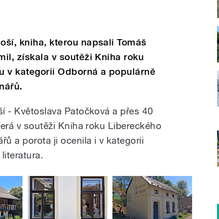
noší, kniha, kterou napsali Tomáš
mil, získala v soutěži Kniha roku
u v kategorii Odborná a populárně
nářů.
ší - Květoslava Patočková a přes 40
která v soutěži Kniha roku Libereckého
ů a porota ji ocenila i v kategorii
iteratura.