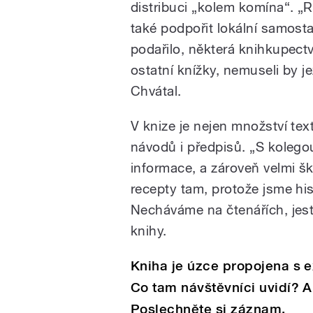
distribuci „kolem komína“. „Ro
také podpořit lokální samosta
podařilo, některá knihkupectv
ostatní knížky, nemuseli by j
Chvátal.
V knize je nejen množství tex
návodů i předpisů. „S kolego
informace, a zároveň velmi šk
recepty tam, protože jsme his
Necháváme na čtenářích, jestli
knihy.
Kniha je úzce propojena s ex
Co tam návštěvníci uvidí? A
Poslechněte si záznam.