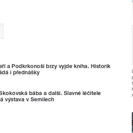
zeří a Podkrkonoší brzy vyjde kniha. Historik
ádá i přednášky
 Skokovská bába a další. Slavné léčitele
lá výstava v Semilech