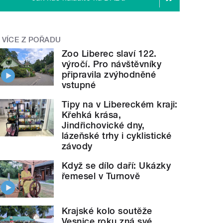
VÍCE Z POŘADU
Zoo Liberec slaví 122.
výročí. Pro návštěvníky
připravila zvýhodněné
vstupné
Tipy na v Libereckém kraji:
Křehká krása,
Jindřichovické dny,
lázeňské trhy i cyklistické
závody
Když se dílo daří: Ukázky
řemesel v Turnově
Krajské kolo soutěže
Vesnice roku zná své