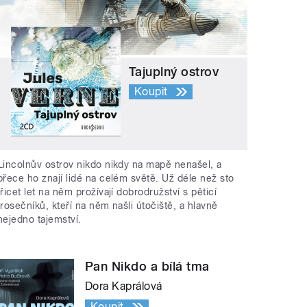
Tajuplný ostrov
Koupit
Lincolnův ostrov nikdo nikdy na mapě nenašel, a
přece ho znají lidé na celém světě. Už déle než sto
třicet let na něm prožívají dobrodružství s pěticí
trosečníků, kteří na něm našli útočiště, a hlavně
nejedno tajemství.
Pan Nikdo a bílá tma
Dora Kaprálová
Koupit