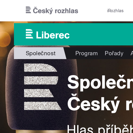
Přejít k hlavnímu obsahu
iRozhlas
Společnost
Program
Pořady