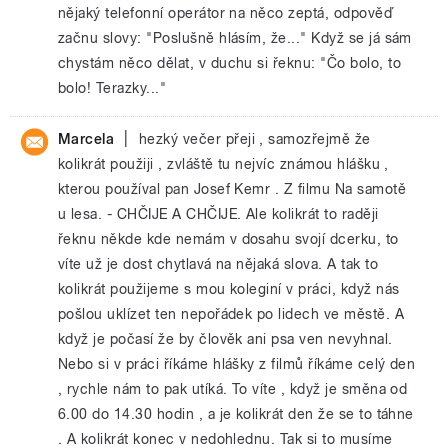
nějaký telefonní operátor na něco zeptá, odpověď
začnu slovy: "Poslušně hlásím, že..." Když se já sám
chystám něco dělat, v duchu si řeknu: "Čo bolo, to
bolo! Terazky..."
|
Marcela
hezký večer přeji , samozřejmě že
kolikrát použiji , zvláště tu nejvíc známou hlášku ,
kterou používal pan Josef Kemr . Z filmu Na samotě
u lesa. - CHČIJE A CHČIJE. Ale kolikrát to raději
řeknu někde kde nemám v dosahu svojí dcerku, to
víte už je dost chytlavá na nějaká slova. A tak to
kolikrát použijeme s mou koleginí v práci, když nás
pošlou uklízet ten nepořádek po lidech ve městě. A
když je počasí že by člověk ani psa ven nevyhnal.
Nebo si v práci říkáme hlášky z filmů říkáme celý den
, rychle nám to pak utíká. To víte , když je směna od
6.00 do 14.30 hodin , a je kolikrát den že se to táhne
. A kolikrát konec v nedohlednu. Tak si to musíme