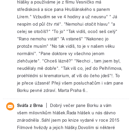
hlášky a používáme je z filmu Vesničko má
středisková a sice pana Hrušíánského s panem
Lírem." Vzbudím se ve 4 hodiny a už neusnu" " Já
nespím od půl čtv rté". "Nemohui otočit hlavu" "a
celej se otočíš?" "To jo" "Tak vidíš, ocoč seš celý"
"Rano nemohu vstát" "A vstaneš" "Nakonec jo
protože musím" "No tak vidíš, to je v našem věku
normální". "Pane doktore vy všechno jenom
zlehčujete". "Chceš lázně?" "Nechci , tam jsem byl,
neudělaly mě dobře". "Tak víš co, jeď do Pelhřimova,
proéhlédni si krematorium, ať víš do čeho jdeš"!. To
je přece úžasné! Přeji všem posluchačům i vám pane
Borku pevné zdraví. Marta Praha 6..
|
Sváťa z Brna
Dobrý večer pane Borku a vám
všem milovníkům hlášek.Řada hlášek u nás dávno
znárodněla .Sáhl jsem po knize vydané v roce 2015
Filmové hvězdy a jejich hlášky.Dovolím si některé