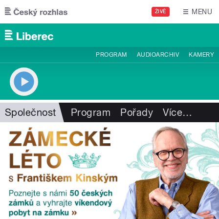
Přejít k hlavnímu obsahu
MENU
ŽIVĚ
PROGRAM
AUDIOARCHIV
KAMERY
Společnost
Program
Pořady
Více
…