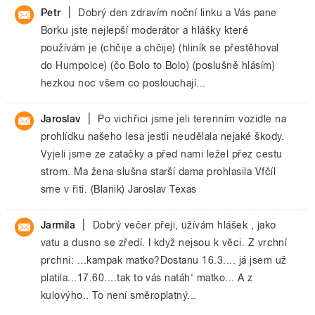
|
Petr
Dobrý den zdravím noční linku a Vás pane
Borku jste nejlepší moderátor a hlášky které
používám je (chčije a chčije) (hliník se přestěhoval
do Humpolce) (čo Bolo to Bolo) (poslušně hlásím)
hezkou noc všem co poslouchají...
|
Jaroslav
Po vichřici jsme jeli terenním vozidle na
prohlídku našeho lesa jestli neudělala nejaké škody.
Vyjeli jsme ze zatačky a před nami ležel přez cestu
strom. Ma žena slušna starší dama prohlasila Vfčíl
sme v řiti. (Blanik) Jaroslav Texas
|
Jarmila
Dobrý večer přeji, užívám hlášek , jako
vatu a dusno se zředí. I když nejsou k věci. Z vrchní
prchni: ...kampak matko?Dostanu 16.3.... já jsem už
platila...17.60....tak to vás natáh' matko... A z
kulovýho.. To není směroplatný...