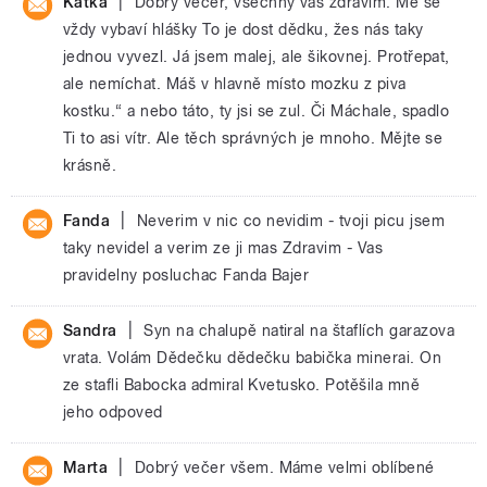
|
Katka
Dobrý večer, všechny vás zdravím. Mě se
vždy vybaví hlášky To je dost dědku, žes nás taky
jednou vyvezl. Já jsem malej, ale šikovnej. Protřepat,
ale nemíchat. Máš v hlavně místo mozku z piva
kostku.“ a nebo táto, ty jsi se zul. Či Máchale, spadlo
Ti to asi vítr. Ale těch správných je mnoho. Mějte se
krásně.
|
Fanda
Neverim v nic co nevidim - tvoji picu jsem
taky nevidel a verim ze ji mas Zdravim - Vas
pravidelny posluchac Fanda Bajer
|
Sandra
Syn na chalupě natiral na štaflích garazova
vrata. Volám Dědečku dědečku babička minerai. On
ze stafli Babocka admiral Kvetusko. Potěšila mně
jeho odpoved
|
Marta
Dobrý večer všem. Máme velmi oblíbené