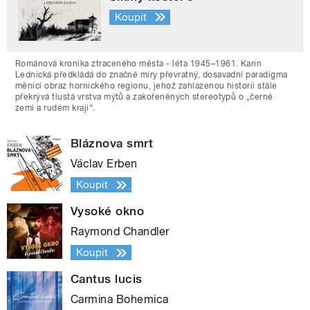
Koupit
Románová kronika ztraceného města - léta 1945–1961. Karin
Lednická předkládá do značné míry převratný, dosavadní paradigma
měnící obraz hornického regionu, jehož zahlazenou historii stále
překrývá tlustá vrstva mýtů a zakořeněných stereotypů o „černé
zemi a rudém kraji“.
Bláznova smrt
Václav Erben
Koupit
Vysoké okno
Raymond Chandler
Koupit
Cantus lucis
Carmina Bohemica