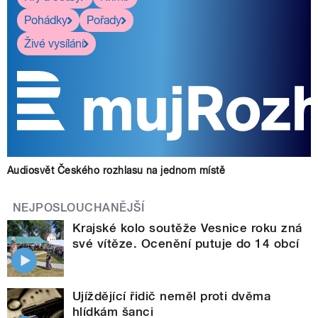
Pohádky
Pořady
Živé vysílání
Audiosvět Českého rozhlasu na jednom místě
NEJPOSLOUCHANĚJŠÍ
Krajské kolo soutěže Vesnice roku zná
své vítěze. Ocenění putuje do 14 obcí
Ujíždějící řidič neměl proti dvěma
hlídkám šanci