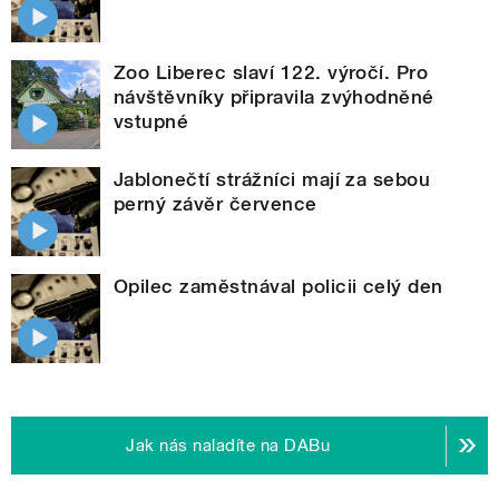
Zoo Liberec slaví 122. výročí. Pro
návštěvníky připravila zvýhodněné
vstupné
Jablonečtí strážníci mají za sebou
perný závěr července
Opilec zaměstnával policii celý den
Jak nás naladíte na DABu