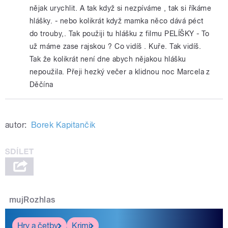
nějak urychlit. A tak když si nezpíváme , tak si říkáme
hlášky. - nebo kolikrát když mamka něco dává péct
do trouby,. Tak použiji tu hlášku z filmu PELÍŠKY - To
už máme zase rajskou ? Co vidíš . Kuře. Tak vidíš.
Tak že kolikrát není dne abych nějakou hlášku
nepoužila. Přeji hezký večer a klidnou noc Marcela z
Děčína
autor:
Borek Kapitančik
mujRozhlas
Hry a četby
Krimi