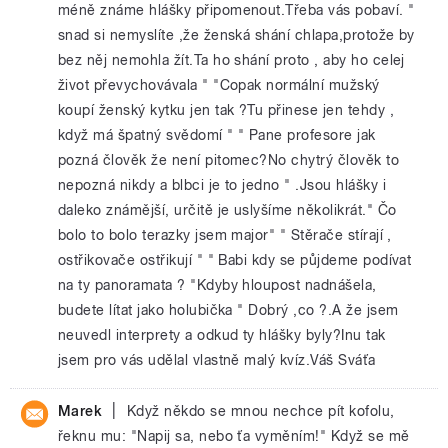
méně známe hlášky připomenout.Třeba vás pobaví. "
snad si nemyslíte ,že ženská shání chlapa,protože by
bez něj nemohla žít.Ta ho shání proto , aby ho celej
život převychovávala " "Copak normální mužský
koupí ženský kytku jen tak ?Tu přinese jen tehdy ,
když má špatný svědomí " " Pane profesore jak
pozná člověk že není pitomec?No chytrý člověk to
nepozná nikdy a blbci je to jedno " .Jsou hlášky i
daleko známější, určitě je uslyšíme několikrát." Čo
bolo to bolo terazky jsem major" " Stěrače stírají ,
ostřikovače ostřikují " " Babi kdy se půjdeme podívat
na ty panoramata ? "Kdyby hloupost nadnášela,
budete lítat jako holubička " Dobrý ,co ?.A že jsem
neuvedl interprety a odkud ty hlášky byly?Inu tak
jsem pro vás udělal vlastně malý kvíz.Váš Sváťa
|
Marek
Když někdo se mnou nechce pít kofolu,
řeknu mu: "Napij sa, nebo ťa vyměním!" Když se mě