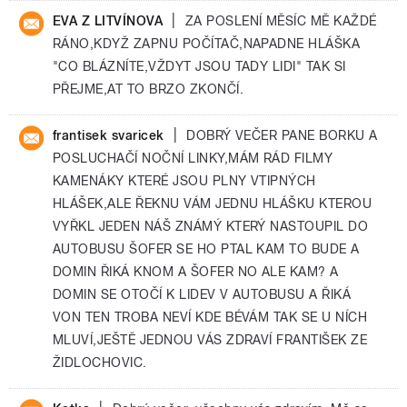
|
EVA Z LITVÍNOVA
ZA POSLENÍ MĚSÍC MĚ KAŽDÉ
RÁNO,KDYŽ ZAPNU POČÍTAČ,NAPADNE HLÁŠKA
"CO BLÁZNÍTE,VŽDYT JSOU TADY LIDI" TAK SI
PŘEJME,AT TO BRZO ZKONČÍ.
|
frantisek svaricek
DOBRÝ VEČER PANE BORKU A
POSLUCHAČÍ NOČNÍ LINKY,MÁM RÁD FILMY
KAMENÁKY KTERÉ JSOU PLNY VTIPNÝCH
HLÁŠEK,ALE ŘEKNU VÁM JEDNU HLÁŠKU KTEROU
VYŘKL JEDEN NÁŠ ZNÁMÝ KTERÝ NASTOUPIL DO
AUTOBUSU ŠOFER SE HO PTAL KAM TO BUDE A
DOMIN ŘIKÁ KNOM A ŠOFER NO ALE KAM? A
DOMIN SE OTOČÍ K LIDEV V AUTOBUSU A ŘIKÁ
VON TEN TROBA NEVÍ KDE BÉVÁM TAK SE U NÍCH
MLUVÍ,JEŠTĚ JEDNOU VÁS ZDRAVÍ FRANTIŠEK ZE
ŽIDLOCHOVIC.