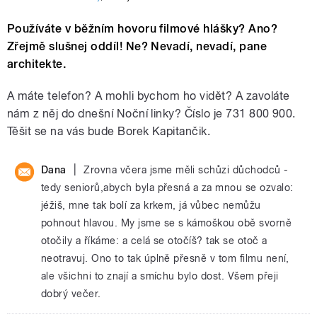
Používáte v běžním hovoru filmové hlášky? Ano?
Zřejmě slušnej oddíl! Ne? Nevadí, nevadí, pane
architekte.
A máte telefon? A mohli bychom ho vidět? A zavoláte
nám z něj do dnešní Noční linky? Číslo je 731 800 900.
Těšit se na vás bude Borek Kapitančik.
|
Dana
Zrovna včera jsme měli schůzi důchodců -
tedy seniorů,abych byla přesná a za mnou se ozvalo:
jéžiš, mne tak bolí za krkem, já vůbec nemůžu
pohnout hlavou. My jsme se s kámoškou obě svorně
otočily a říkáme: a celá se otočíš? tak se otoč a
neotravuj. Ono to tak úplně přesně v tom filmu není,
ale všichni to znají a smíchu bylo dost. Všem přeji
dobrý večer.