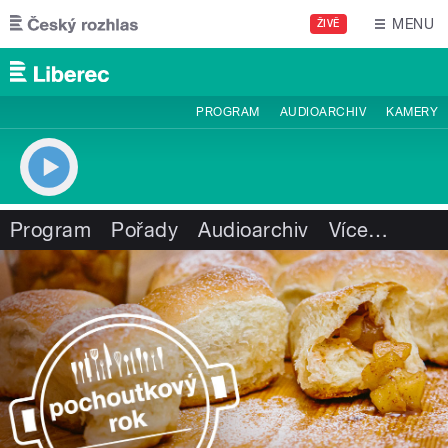
Přejít k hlavnímu obsahu
MENU
ŽIVĚ
PROGRAM
AUDIOARCHIV
KAMERY
Program
Pořady
Audioarchiv
Více
…