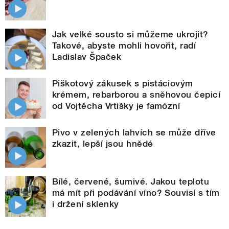
Jak velké sousto si můžeme ukrojit?
Takové, abyste mohli hovořit, radí
Ladislav Špaček
Piškotový zákusek s pistáciovým
krémem, rebarborou a sněhovou čepicí
od Vojtěcha Vrtišky je famózní
Pivo v zelených lahvích se může dříve
zkazit, lepší jsou hnědé
Bílé, červené, šumivé. Jakou teplotu
má mít při podávání víno? Souvisí s tím
i držení sklenky