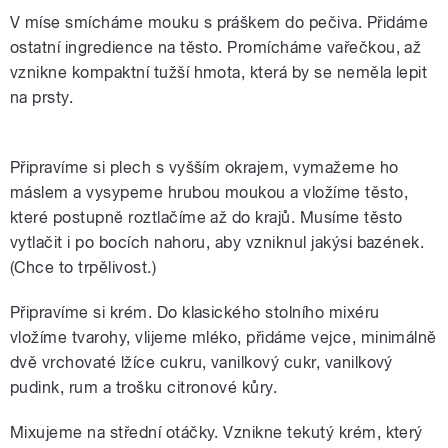
V míse smícháme mouku s práškem do pečiva. Přidáme
ostatní ingredience na těsto. Promícháme vařečkou, až
vznikne kompaktní tužší hmota, která by se neměla lepit
na prsty.
Připravíme si plech s vyšším okrajem, vymažeme ho
máslem a vysypeme hrubou moukou a vložíme těsto,
které postupně roztlačíme až do krajů. Musíme těsto
vytlačit i po bocích nahoru, aby vzniknul jakýsi bazének.
(Chce to trpělivost.)
Připravíme si krém. Do klasického stolního mixéru
vložíme tvarohy, vlijeme mléko, přidáme vejce, minimálně
dvě vrchovaté lžíce cukru, vanilkový cukr, vanilkový
pudink, rum a trošku citronové kůry.
Mixujeme na střední otáčky. Vznikne tekutý krém, který