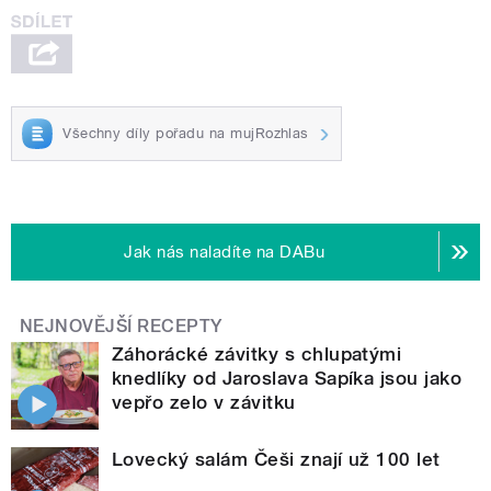
Všechny díly pořadu na mujRozhlas
Jak nás naladíte na DABu
NEJNOVĚJŠÍ RECEPTY
Záhorácké závitky s chlupatými
knedlíky od Jaroslava Sapíka jsou jako
vepřo zelo v závitku
Lovecký salám Češi znají už 100 let