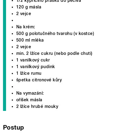
1/2 kypřicího prášku do pečiva
120 g másla
2 vejce
Na krém:
500 g polotučného tvarohu (v kostce)
500 ml mléka
2 vejce
min. 2 lžíce cukru (nebo podle chuti)
1 vanilkový cukr
1 vanilkový pudink
1 lžíce rumu
špetka citronové kůry
Na vymazání:
oříšek másla
2 lžíce hrubé mouky
Postup