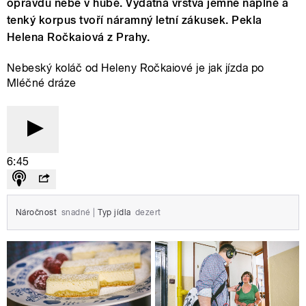
opravdu nebe v hubě. Vydatná vrstva jemné náplně a
tenký korpus tvoří náramný letní zákusek. Pekla
Helena Ročkaiová z Prahy.
Nebeský koláč od Heleny Ročkaiové je jak jízda po
Mléčné dráze
6:45
Náročnost
snadné
|
Typ jídla
dezert