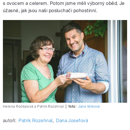
s ovocem a celerem. Potom jsme měli výborný oběd. Je
úžasné, jak jsou naši posluchači pohostinní.
Helena Ročkaiová a Patrik Rozehnal
|
foto:
Jana Volková
autoři:
Patrik Rozehnal
,
Dana Josefová