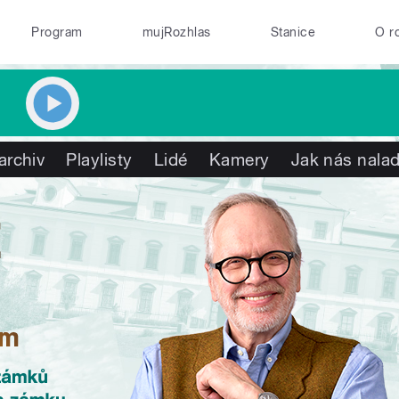
Program
mujRozhlas
Stanice
O r
archiv
Playlisty
Lidé
Kamery
Jak nás nalad