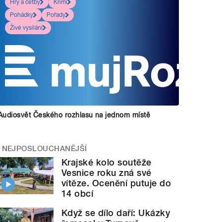
Hry a četby
Krimi
Pohádky
Pořady
Živé vysílání
Audiosvět Českého rozhlasu na jednom místě
NEJPOSLOUCHANĚJŠÍ
Krajské kolo soutěže
Vesnice roku zná své
vítěze. Ocenění putuje do
14 obcí
Když se dílo daří: Ukázky