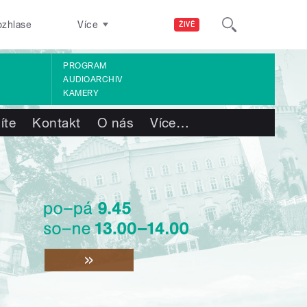
ozhlase
Více
ŽIVĚ
PROGRAM
AUDIOARCHIV
KAMERY
íte
Kontakt
O nás
Více
…