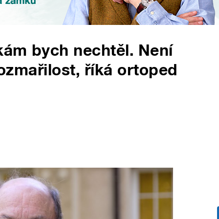
kám bych nechtěl. Není
rozmařilost, říká ortoped