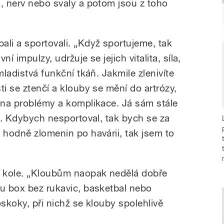
a, nerv nebo svaly a potom jsou z toho
ali a sportovali. „Když sportujeme, tak
ní impulzy, udržuje se jejich vitalita, síla,
mladistvá funkční tkáň. Jakmile zlenivíte
ti se ztenčí a klouby se mění do artrózy,
í na problémy a komplikace. Já sám stále
st. Kdybych nesportoval, tak bych se za
 hodně zlomenin po havárii, tak jsem to
a kole. „Kloubům naopak nedělá dobře
pu box bez rukavic, basketbal nebo
oskoky, při nichž se klouby spolehlivě