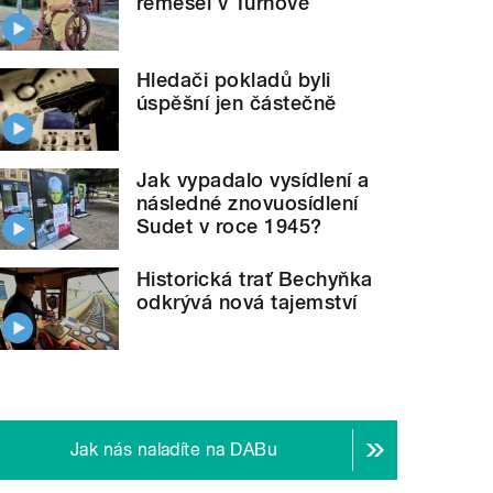
řemesel v Turnově
Hledači pokladů byli
úspěšní jen částečně
Jak vypadalo vysídlení a
následné znovuosídlení
Sudet v roce 1945?
Historická trať Bechyňka
odkrývá nová tajemství
Jak nás naladíte na DABu