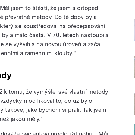
„Měl jsem to štěstí, že jsem s ortopedií
vé převratné metody. Do té doby byla
 který se soustřeďoval na předepisování
byla málo častá. V 70. letech nastoupila
e se vyšvihla na novou úroveň a začali
lenními a ramenními klouby.“
ody
ž k tomu, že vymýšlel své vlastní metody
š vždycky modifikoval to, co už bylo
y takové, jaké bychom si přáli. Tak jsem
 než jakou měly.“
dokáže pacientovi prodloužit nohu. „Můj