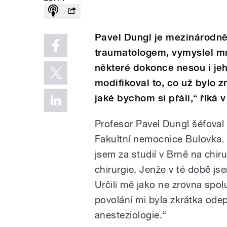
Pavel Dungl je mezinárodn
traumatologem, vymyslel m
některé dokonce nesou i jeh
modifikoval to, co už bylo z
jaké bychom si přáli,“ říká 
Profesor Pavel Dungl šéfoval 
Fakultní nemocnice Bulovka. 
jsem za studií v Brně na chi
chirurgie. Jenže v té době js
Určili mě jako ne zrovna spol
povolání mi byla zkrátka ode
anesteziologie.“