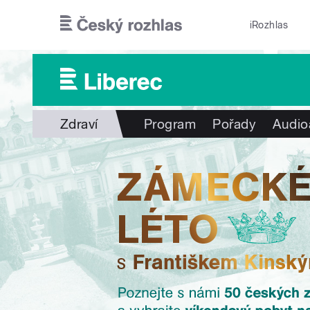
Přejít k hlavnímu obsahu
iRozhlas
Zdraví
Program
Pořady
Audio