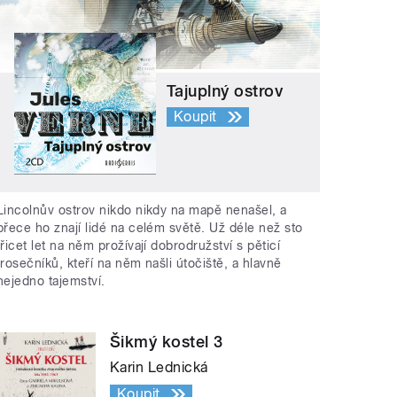
Tajuplný ostrov
Koupit
Lincolnův ostrov nikdo nikdy na mapě nenašel, a
přece ho znají lidé na celém světě. Už déle než sto
třicet let na něm prožívají dobrodružství s pěticí
trosečníků, kteří na něm našli útočiště, a hlavně
nejedno tajemství.
Šikmý kostel 3
Karin Lednická
Koupit