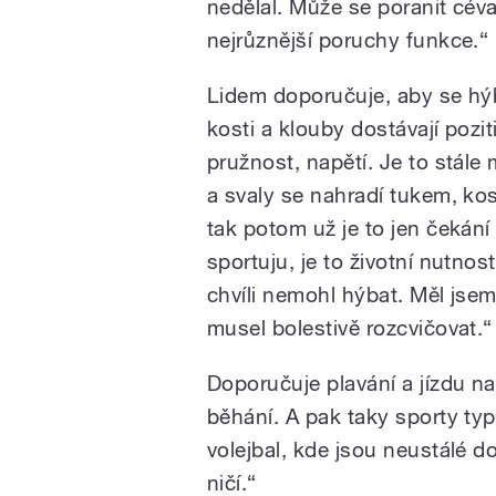
nedělal. Může se poranit cév
nejrůznější poruchy funkce.“
Lidem doporučuje, aby se hýb
kosti a klouby dostávají pozitiv
pružnost, napětí. Je to stále 
a svaly se nahradí tukem, kos
tak potom už je to jen čekán
sportuju, je to životní nutno
chvíli nemohl hýbat. Měl jsem
musel bolestivě rozcvičovat.“
Doporučuje plavání a jízdu n
běhání. A pak taky sporty ty
volejbal, kde jsou neustálé d
ničí.“