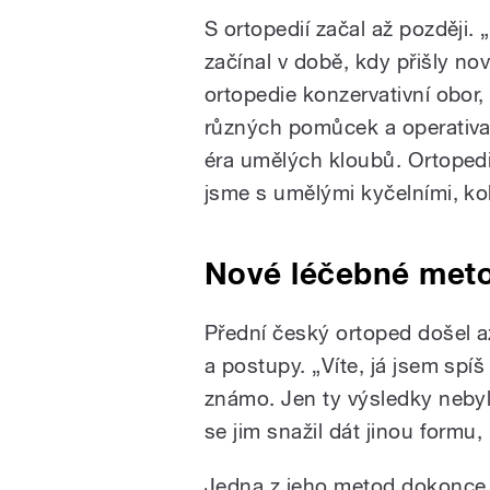
S ortopedií začal až později. 
začínal v době, kdy přišly no
ortopedie konzervativní obor,
různých pomůcek a operativa 
éra umělých kloubů. Ortopedi
jsme s umělými kyčelními, ko
Nové léčebné met
Přední český ortoped došel a
a postupy. „Víte, já jsem spí
známo. Jen ty výsledky nebyl
se jim snažil dát jinou formu,
Jedna z jeho metod dokonce 