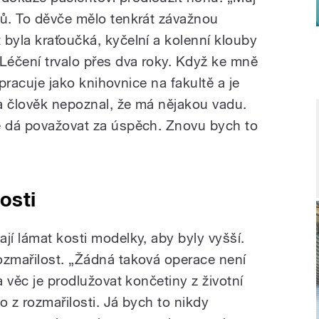
rů. To děvče mělo tenkrát závažnou
 byla kraťoučká, kyčelní a kolenní klouby
 Léčení trvalo přes dva roky. Když ke mně
e pracuje jako knihovnice na fakultě a je
a člověk nepoznal, že má nějakou vadu.
e dá považovat za úspěch. Znovu bych to
osti
jí lámat kosti modelky, aby byly vyšší.
ozmařilost. „Žádná taková operace není
a věc je prodlužovat končetiny z životní
to z rozmařilosti. Já bych to nikdy