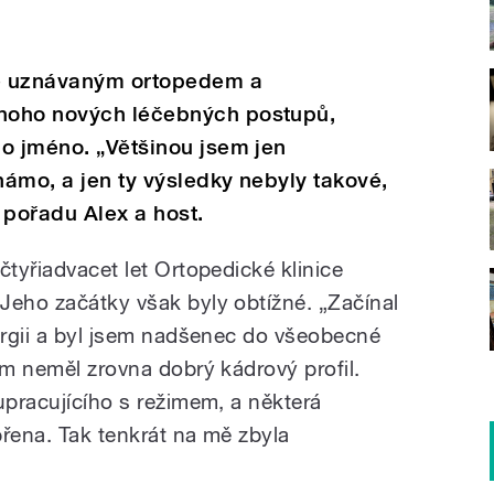
ě uznávaným ortopedem a
noho nových léčebných postupů,
o jméno. „Většinou jsem jen
námo, a jen ty výsledky nebyly takové,
v pořadu Alex a host.
čtyřiadvacet let Ortopedické klinice
Jeho začátky však byly obtížné. „Začínal
rurgii a byl jsem nadšenec do všeobecné
em neměl zrovna dobrý kádrový profil.
upracujícího s režimem, a některá
přena. Tak tenkrát na mě zbyla