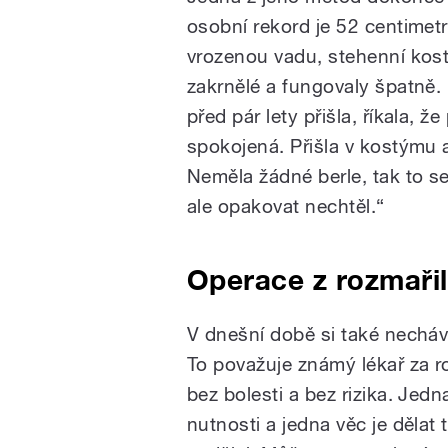
osobní rekord je 52 centimet
vrozenou vadu, stehenní kost
zakrnělé a fungovaly špatně.
před pár lety přišla, říkala, ž
spokojená. Přišla v kostýmu 
Neměla žádné berle, tak to s
ale opakovat nechtěl.“
Operace z rozmařil
V dnešní době si také necháva
To považuje známý lékař za r
bez bolesti a bez rizika. Jedn
nutnosti a jedna věc je dělat 