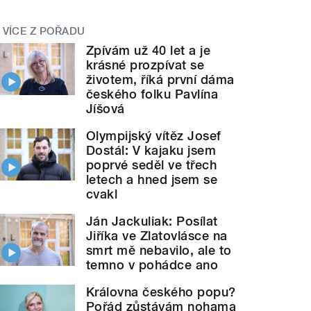
VÍCE Z POŘADU
Zpívám už 40 let a je
krásné prozpívat se
životem, říká první dáma
českého folku Pavlína
Jíšová
Olympijský vítěz Josef
Dostál: V kajaku jsem
poprvé seděl ve třech
letech a hned jsem se
cvakl
Ján Jackuliak: Posílat
Jiříka ve Zlatovlásce na
smrt mě nebavilo, ale to
temno v pohádce ano
Královna českého popu?
Pořád zůstávám nohama