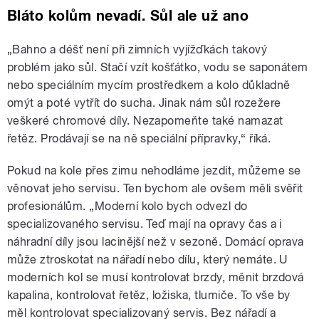
Bláto kolům nevadí. Sůl ale už ano
„Bahno a déšť není při zimních vyjížďkách takový
problém jako sůl. Stačí vzít košťátko, vodu se saponátem
nebo speciálním mycím prostředkem a kolo důkladně
omýt a poté vytřít do sucha. Jinak nám sůl rozežere
veškeré chromové díly. Nezapomeňte také namazat
řetěz. Prodávají se na ně speciální přípravky,“ říká.
Pokud na kole přes zimu nehodláme jezdit, můžeme se
věnovat jeho servisu. Ten bychom ale ovšem měli svěřit
profesionálům. „Moderní kolo bych odvezl do
specializovaného servisu. Teď mají na opravy čas a i
náhradní díly jsou lacinější než v sezoně. Domácí oprava
může ztroskotat na nářadí nebo dílu, který nemáte. U
moderních kol se musí kontrolovat brzdy, měnit brzdová
kapalina, kontrolovat řetěz, ložiska, tlumiče. To vše by
měl kontrolovat specializovaný servis. Bez nářadí a