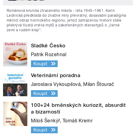
Románová kronika ztraceného města - léta 1945–1961. Karin
Lednická předkládá do značné míry převratný, dosavadní paradigma
měnící obraz hornického regionu, jehož zahlazenou historii stále
překrývá tlustá vrstva mýtů a zakořeněných stereotypů o „černé
zemi a rudém kraji“.
Sladké Česko
Patrik Rozehnal
Koupit
Veterinární poradna
Jaroslava Vykoupilová, Milan Štourač
Koupit
100+24 brněnských kuriozit, absurdit
a bizarností
Miloš Šenkýř, Tomáš Kremr
Koupit