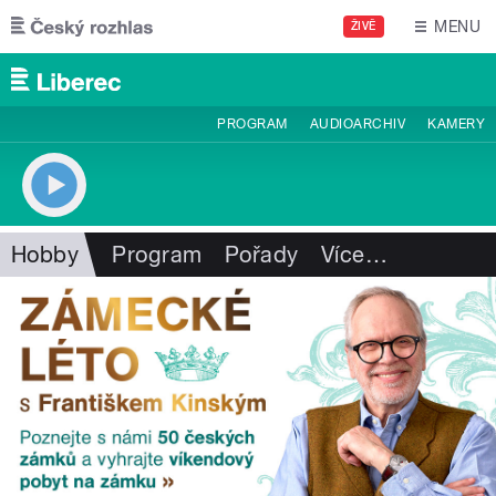
Přejít k hlavnímu obsahu
MENU
ŽIVĚ
PROGRAM
AUDIOARCHIV
KAMERY
Hobby
Program
Pořady
Více
…