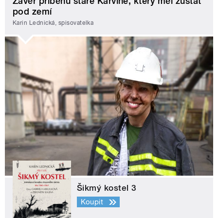
Závěr příběhu staré Karviné, který měl zůstat
pod zemí
Karin Lednická, spisovatelka
Šikmý kostel 3
Koupit