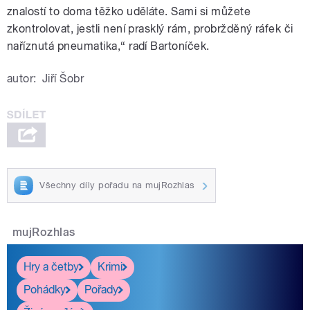
znalostí to doma těžko uděláte. Sami si můžete
zkontrolovat, jestli není prasklý rám, probržděný ráfek či
naříznutá pneumatika,“ radí Bartoníček.
autor:
Jiří Šobr
Všechny díly pořadu na mujRozhlas
mujRozhlas
Hry a četby
Krimi
Pohádky
Pořady