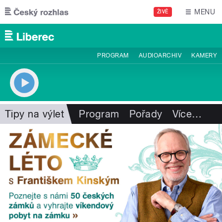
Přejít k hlavnímu obsahu
MENU
ŽIVĚ
PROGRAM
AUDIOARCHIV
KAMERY
Tipy na výlet
Program
Pořady
Více
…