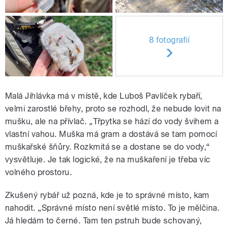
8 fotografií
Malá Jihlávka má v místě, kde Luboš Pavlíček rybaří,
velmi zarostlé břehy, proto se rozhodl, že nebude lovit na
mušku, ale na přívlač. „Třpytka se hází do vody švihem a
vlastní vahou. Muška má gram a dostává se tam pomocí
muškařské šňůry. Rozkmitá se a dostane se do vody,“
vysvětluje. Je tak logické, že na muškaření je třeba víc
volného prostoru.
Zkušený rybář už pozná, kde je to správné místo, kam
nahodit. „Správné místo není světlé místo. To je mělčina.
Já hledám to černé. Tam ten pstruh bude schovaný,