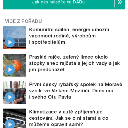
Jak nás naladíte na DABu
VÍCE Z POŘADU
Komunitní sdílení energie umožní
vypomoci rodině, výrobcům
i spotřebitelům
Prasklé rajče, zelený límec okolo
stopky aneb rajčata a jejich vady a jak
jim předcházet
První český rybářský spolek na Moravě
vznikl ve Velkém Meziříčí. Dnes má
i svého Otu Pavla
Klimatizace v autě zpříjemňuje
cestování. Jak se o ni starat a co
můžeme opravit sami?