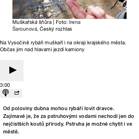
Muškařská šňůra | Foto:
Irena
Šarounová
, Český rozhlas
Na Vysočině rybáři muškaří i na okraji krajského města.
Občas jim nad hlavami jezdí kamiony
3:00
Od poloviny dubna mohou rybáři lovit dravce.
Zajímavé je, že za pstruhovými vodami nechodí jen do
nejčistších koutů přírody. Pstruha je možné chytit i ve
městě.