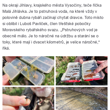
Na okraji Jihlavy, krajského města Vysočiny, teče říčka
Malá Jihlávka. Je to pstruhová voda, na které vždy v
polovině dubna rybáři začínají chytat dravce. Toto místo
si oblíbil i Luboš Pavlíček, člen třešťské pobočky
Moravského rybářského svazu. „Pstruhových vod je
obecně málo. Je to náročné na údržbu a starání se o
toky, které mají i dvacet kilometrů, je velice náročné,“
říká.