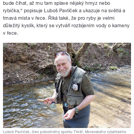
bude číhat, až mu tam splave nějaký hmyz nebo
rybička,“ popisuje Luboš Pavlíček a ukazuje na světlá a
tmavá místa v řece. Říká také, že pro ryby je velmi
důležitý kyslík, který se vytváří rozbíjením vody o kameny
v řece.
Luboš Pavlíček, člen pobočného spolku Třešť, Moravského rybářského