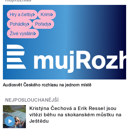
Hry a četby
Krimi
Pohádky
Pořady
Živé vysílání
Audiosvět Českého rozhlasu na jednom místě
NEJPOSLOUCHANĚJŠÍ
Kristýna Čechová a Erik Ressel jsou
vítězi běhu na skokanském můstku na
Ještědu