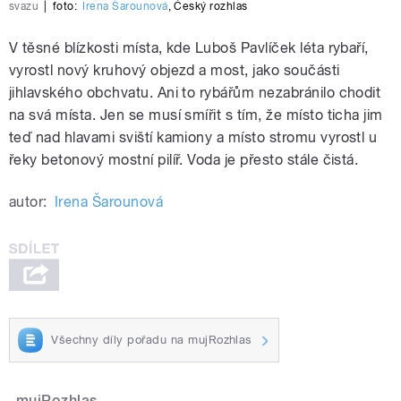
svazu
|
foto:
Irena Šarounová
,
Český rozhlas
V těsné blízkosti místa, kde Luboš Pavlíček léta rybaří,
vyrostl nový kruhový objezd a most, jako součásti
jihlavského obchvatu. Ani to rybářům nezabránilo chodit
na svá místa. Jen se musí smířit s tím, že místo ticha jim
teď nad hlavami sviští kamiony a místo stromu vyrostl u
řeky betonový mostní pilíř. Voda je přesto stále čistá.
autor:
Irena Šarounová
Všechny díly pořadu na mujRozhlas
mujRozhlas