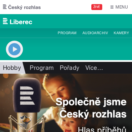
Přejít k hlavnímu obsahu
MENU
ŽIVĚ
PROGRAM
AUDIOARCHIV
KAMERY
Hobby
Program
Pořady
Více
…