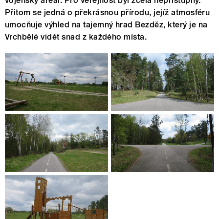
vojenský areál. Pro veřejnost byl zcela nepřístupný.
Přitom se jedná o překrásnou přírodu, jejíž atmosféru
umocňuje výhled na tajemný hrad Bezděz, který je na
Vrchbělé vidět snad z každého místa.