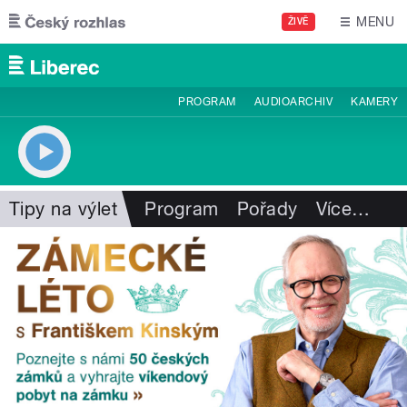
Přejít k hlavnímu obsahu
MENU
ŽIVĚ
PROGRAM
AUDIOARCHIV
KAMERY
Tipy na výlet
Program
Pořady
Více
…