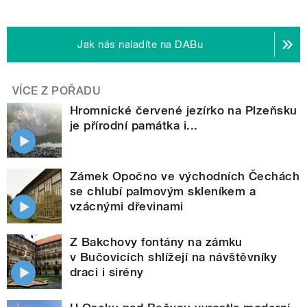
Jak nás naladíte na DABu
VÍCE Z POŘADU
Hromnické červené jezírko na Plzeňsku
je přírodní památka i...
Zámek Opočno ve východních Čechách
se chlubí palmovým skleníkem a
vzácnými dřevinami
Z Bakchovy fontány na zámku
v Bučovicích shlížejí na návštěvníky
draci i sirény