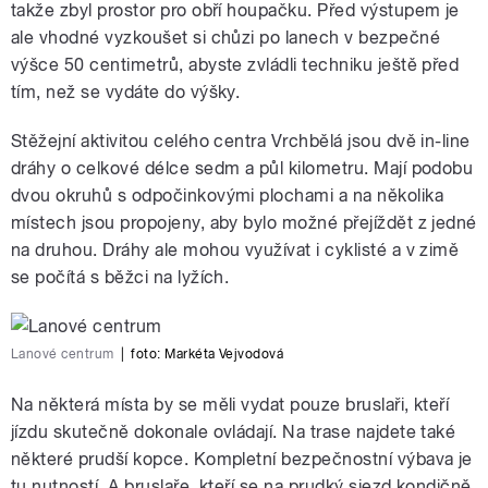
takže zbyl prostor pro obří houpačku. Před výstupem je
ale vhodné vyzkoušet si chůzi po lanech v bezpečné
výšce 50 centimetrů, abyste zvládli techniku ještě před
tím, než se vydáte do výšky.
Stěžejní aktivitou celého centra Vrchbělá jsou dvě in-line
dráhy o celkové délce sedm a půl kilometru. Mají podobu
dvou okruhů s odpočinkovými plochami a na několika
místech jsou propojeny, aby bylo možné přejíždět z jedné
na druhou. Dráhy ale mohou využívat i cyklisté a v zimě
se počítá s běžci na lyžích.
Lanové centrum
|
foto:
Markéta Vejvodová
Na některá místa by se měli vydat pouze bruslaři, kteří
jízdu skutečně dokonale ovládají. Na trase najdete také
některé prudší kopce. Kompletní bezpečnostní výbava je
tu nutností. A bruslaře, kteří se na prudký sjezd kondičně