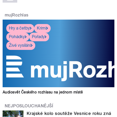
mujRozhlas
Hry a četby
Krimi
Pohádky
Pořady
Živé vysílání
Audiosvět Českého rozhlasu na jednom místě
NEJPOSLOUCHANĚJŠÍ
Krajské kolo soutěže Vesnice roku zná