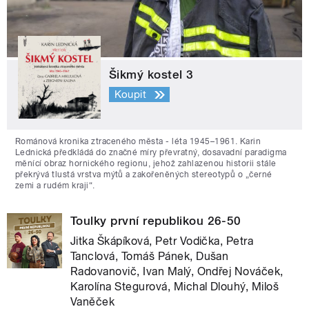
Šikmý kostel 3
Koupit
Románová kronika ztraceného města - léta 1945–1961. Karin
Lednická předkládá do značné míry převratný, dosavadní paradigma
měnící obraz hornického regionu, jehož zahlazenou historii stále
překrývá tlustá vrstva mýtů a zakořeněných stereotypů o „černé
zemi a rudém kraji“.
Toulky první republikou 26-50
Jitka Škápíková, Petr Vodička, Petra
Tanclová, Tomáš Pánek, Dušan
Radovanovič, Ivan Malý, Ondřej Nováček,
Karolína Stegurová, Michal Dlouhý, Miloš
Vaněček