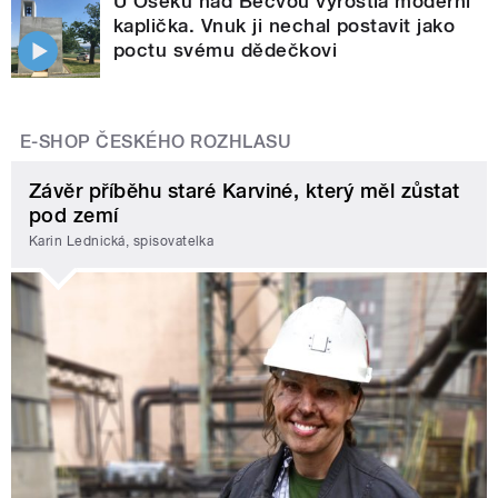
U Oseku nad Bečvou vyrostla moderní
kaplička. Vnuk ji nechal postavit jako
poctu svému dědečkovi
E-SHOP ČESKÉHO ROZHLASU
Závěr příběhu staré Karviné, který měl zůstat
pod zemí
Karin Lednická, spisovatelka