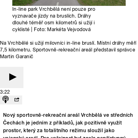
In-line park Vrchbělá není pouze pro
vyznavače jízdy na bruslích. Dráhy
dlouhé téměř osm kilometrů si užijí i
cyklisté | Foto: Markéta Vejvodová
Na Vrchbělé si užijí milovníci in-line bruslí. Místní dráhy měří
7,5 kilometru. Sportovně-rekreační areál představil správce
Martin Garanič
3:22
Nový sportovně-rekreační areál Vrchbělá ve středních
Čechách je jedním z příkladů, jak pozitivně využít
prostor, který za totalitního režimu sloužil jako