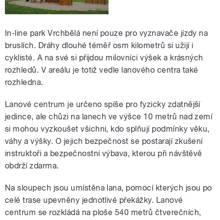
In-line park Vrchbělá není pouze pro vyznavače jízdy na
bruslích. Dráhy dlouhé téměř osm kilometrů si užijí i
cyklisté. A na své si přijdou milovníci výšek a krásných
rozhledů. V areálu je totiž vedle lanového centra také
rozhledna.
Lanové centrum je určeno spíše pro fyzicky zdatnější
jedince, ale chůzi na lanech ve výšce 10 metrů nad zemí
si mohou vyzkoušet všichni, kdo splňují podmínky věku,
váhy a výšky. O jejich bezpečnost se postarají zkušení
instruktoři a bezpečnostní výbava, kterou při návštěvě
obdrží zdarma.
Na sloupech jsou umístěna lana, pomocí kterých jsou po
celé trase upevněny jednotlivé překážky. Lanové
centrum se rozkládá na ploše 540 metrů čtverečních,