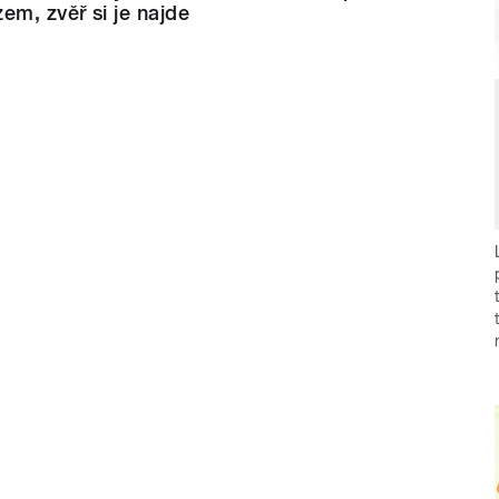
em, zvěř si je najde