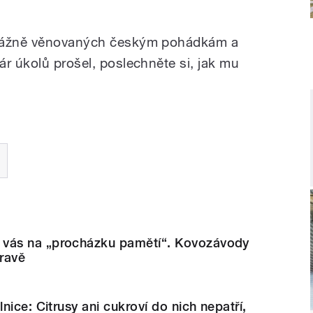
evážně věnovaných českým pohádkám a
ár úkolů prošel, poslechněte si, jak mu
ás na „procházku pamětí“. Kovozávody
dravě
nice: Citrusy ani cukroví do nich nepatří,