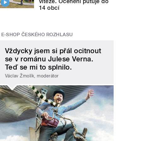
vítěze. Ocenění putuje do
14 obcí
E-SHOP ČESKÉHO ROZHLASU
Vždycky jsem si přál ocitnout
se v románu Julese Verna.
Teď se mi to splnilo.
Václav Žmolík, moderátor