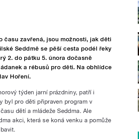
o času zavřená, jsou možnosti, jak děti
milské Seddmě se pěší cesta podél řeky
erý 2. do pátku 5. února dočasně
hádanek a rébusů pro děti. Na obhlídce
lav Hoření.
orový týden jarní prázdniny, patří i
y byl pro děti připraven program v
 času dětí a mládeže Seddma. Ale
ddma akci, která se koná venku a pomůže
bavit.