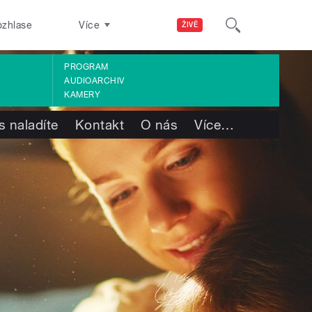
ozhlase
Více
ŽIVĚ
PROGRAM
AUDIOARCHIV
KAMERY
s naladíte
Kontakt
O nás
Více
…