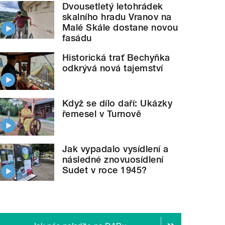
Dvousetletý letohrádek
skalního hradu Vranov na
Malé Skále dostane novou
fasádu
Historická trať Bechyňka
odkrývá nová tajemství
Když se dílo daří: Ukázky
řemesel v Turnově
Jak vypadalo vysídlení a
následné znovuosídlení
Sudet v roce 1945?