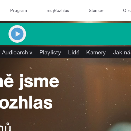
Program
mujRozhlas
Stanice
O r
Audioarchiv
Playlisty
Lidé
Kamery
Jak ná