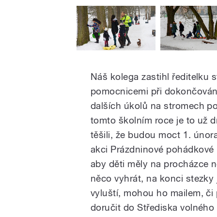
Náš kolega zastihl ředitelku 
pomocnicemi při dokončování
dalších úkolů na stromech pod
tomto školním roce je to už
těšili, že budou moct 1. února
akci Prázdninové pohádkové r
aby děti měly na procházce n
něco vyhrát, na konci stezky
vyluští, mohou ho mailem, či 
doručit do Střediska volného