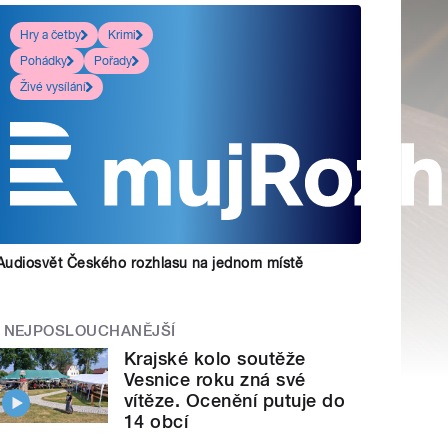
Hry a četby
Krimi
Pohádky
Pořady
Živé vysílání
Audiosvět Českého rozhlasu na jednom místě
NEJPOSLOUCHANĚJŠÍ
Krajské kolo soutěže
Vesnice roku zná své
vítěze. Ocenění putuje do
14 obcí