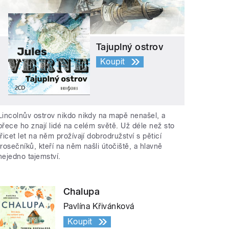
Tajuplný ostrov
Koupit
Lincolnův ostrov nikdo nikdy na mapě nenašel, a
přece ho znají lidé na celém světě. Už déle než sto
třicet let na něm prožívají dobrodružství s pěticí
trosečníků, kteří na něm našli útočiště, a hlavně
nejedno tajemství.
Chalupa
Pavlína Křivánková
Koupit