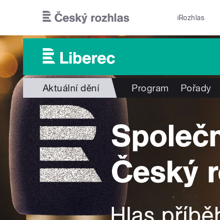
Přejít k hlavnímu obsahu
iRozhlas
Aktuální dění
Program
Pořady