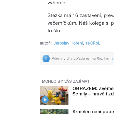
výherce.
Stezka má 16 zastavení, př
večerníčkům. Náš kolega si p
to šlo.
autoři:
Jaroslav Hoření
,
reČRoL
Všechny díly pořadu na mujRozhlas
MOHLO BY VÁS ZAJÍMAT
OBRAZEM: Zveme v
Semily – hravě i z
Krmelec není popel