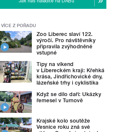
Jak nás naladíte na DABu
VÍCE Z POŘADU
Zoo Liberec slaví 122.
výročí. Pro návštěvníky
připravila zvýhodněné
vstupné
Tipy na víkend
v Libereckém kraji: Křehká
krása, Jindřichovické dny,
lázeňské trhy i cyklistika
Když se dílo daří: Ukázky
řemesel v Turnově
Krajské kolo soutěže
Vesnice roku zná své