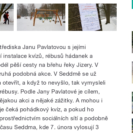
střediska Janu Pavlatovou s jejími
 instalace kvízů, rébusů hádanek a
él pěší cesty na břehu řeky Jizery. V
 druhá podobná akce. V Seddmě se už
 otevřít, a když to nevyšlo, tak vymysleli
ébusy. Podle Jany Pavlatové je cílem,
ějakou akci a nějaké zážitky. A mohou i
 je čeká pohádkový kvíz, a pokud ho
prostřednictvím sociálních sítí a podobně
 času Seddma, kde 7. února vylosují 3