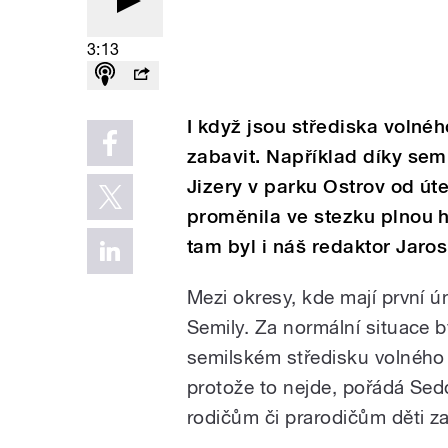
3:13
I když jsou střediska volnéh
zabavit. Například díky se
Jizery v parku Ostrov od út
proměnila ve stezku plnou 
tam byl i náš redaktor Jaros
Mezi okresy, kde mají první ún
Semily. Za normální situace b
semilském středisku volného
protože to nejde, pořádá Se
rodičům či prarodičům děti za