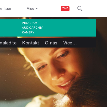
ozhlase
Více
ŽIVĚ
PROGRAM
AUDIOARCHIV
KAMERY
naladíte
Kontakt
O nás
Více
…