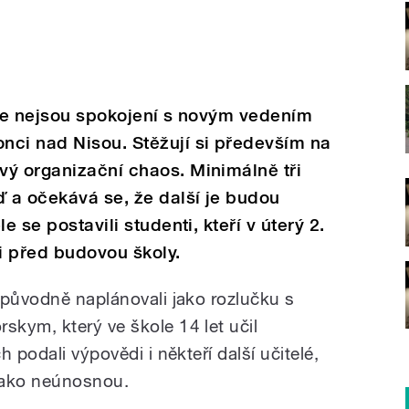
iče nejsou spokojení s novým vedením
nci nad Nisou. Stěžují si především na
vý organizační chaos. Minimálně tři
ď a očekává se, že další je budou
e se postavili studenti, kteří v úterý 2.
i před budovou školy.
 původně naplánovali jako rozlučku s
kym, který ve škole 14 let učil
 podali výpovědi i někteří další učitelé,
í jako neúnosnou.