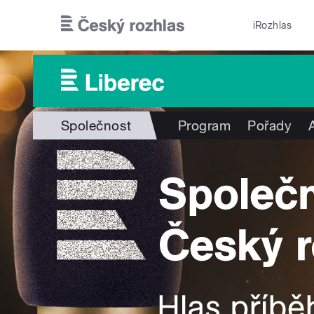
Přejít k hlavnímu obsahu
iRozhlas
Společnost
Program
Pořady