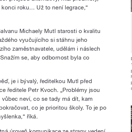
na konci roku… Už to není legrace,“
lvanu Michaely Mutl starosti o kvalitu
aždého vyučujícího si stáhnu jeho
ozího zaměstnavatele, udělám i náslech
 Snažím se, aby odbornost byla co
věď, je i bývalý, ředitelkou Mutl před
ce ředitele Petr Kvoch. „Problémy jsou
 vůbec neví, co se tady má dít, kam
okračovat, co je prioritou školy. To je po
myšlenka,“ říká.
stná úroveň komunikace ze strany vedení