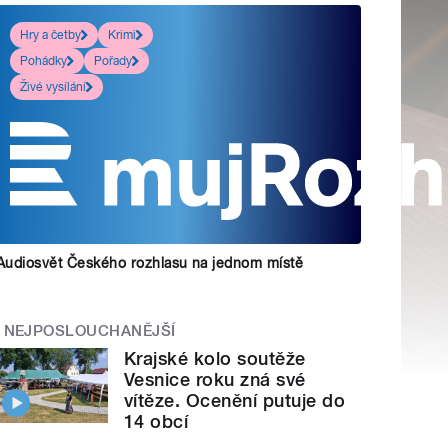
Hry a četby
Krimi
Pohádky
Pořady
Živé vysílání
Audiosvět Českého rozhlasu na jednom místě
NEJPOSLOUCHANĚJŠÍ
Krajské kolo soutěže
Vesnice roku zná své
vítěze. Ocenění putuje do
14 obcí