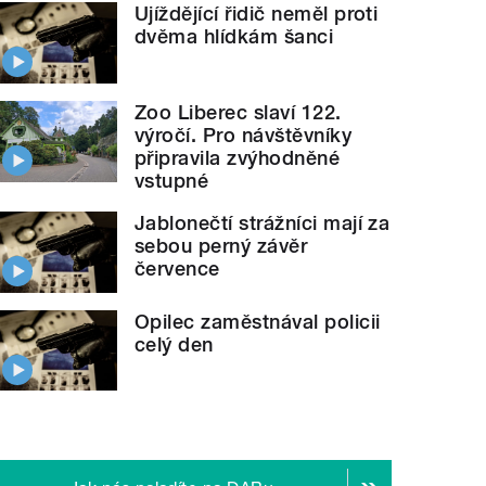
Ujíždějící řidič neměl proti
dvěma hlídkám šanci
Zoo Liberec slaví 122.
výročí. Pro návštěvníky
připravila zvýhodněné
vstupné
Jablonečtí strážníci mají za
sebou perný závěr
července
Opilec zaměstnával policii
celý den