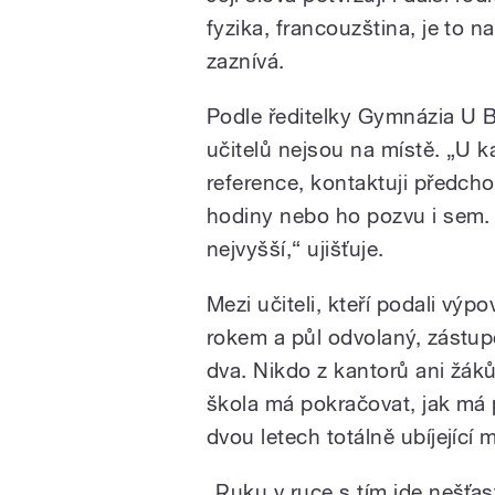
fyzika, francouzština, je to 
zaznívá.
Podle ředitelky Gymnázia U Ba
učitelů nejsou na místě. „U k
reference, kontaktuji předch
hodiny nebo ho pozvu i sem.
nejvyšší,“ ujišťuje.
Mezi učiteli, kteří podali výpo
rokem a půl odvolaný, zástup
dva. Nikdo z kantorů ani žáků
škola má pokračovat, jak má p
dvou letech totálně ubíjející 
„Ruku v ruce s tím jde nešťa