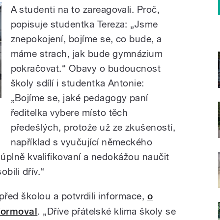
A studenti na to zareagovali. Proč,
popisuje studentka Tereza: „Jsme
znepokojení, bojíme se, co bude, a
máme strach, jak bude gymnázium
pokračovat.“ Obavy o budoucnost
školy sdílí i studentka Antonie:
„Bojíme se, jaké pedagogy paní
ředitelka vybere místo těch
e
předešlých, protože už ze zkušeností,
například s vyučující německého
u úplně kvalifikovaní a nedokážou naučit
obili dřív.“
 před školou a potvrdili informace,
o
nformoval
. „Dříve přátelské klima školy se