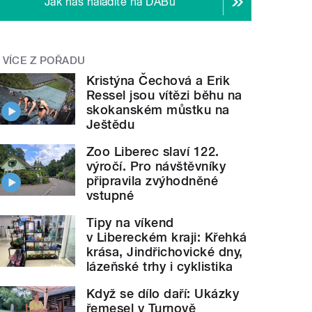
Jak nás naladíte na DABu
VÍCE Z POŘADU
Kristýna Čechová a Erik
Ressel jsou vítězi běhu na
skokanském můstku na
Ještědu
Zoo Liberec slaví 122.
výročí. Pro návštěvníky
připravila zvýhodněné
vstupné
Tipy na víkend
v Libereckém kraji: Křehká
krása, Jindřichovické dny,
lázeňské trhy i cyklistika
Když se dílo daří: Ukázky
řemesel v Turnově