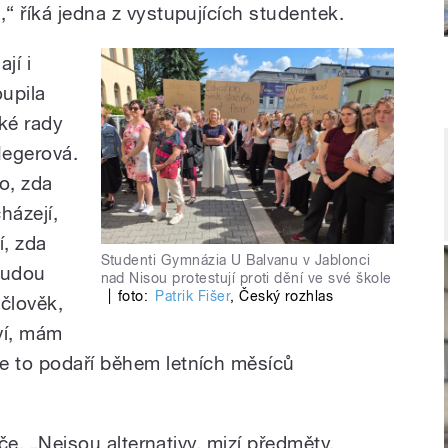
,“ říká jedna z vystupujících studentek.
jí i
upila
ké rady
egerová.
o, zda
házejí,
í, zda
Studenti Gymnázia U Balvanu v Jablonci
budou
nad Nisou protestují proti dění ve své škole
|
foto:
Patrik Fišer
,
Český rozhlas
 člověk,
tví, mám
e to podaří během letních měsíců
diče. „Nejsou alternativy, mizí předměty,