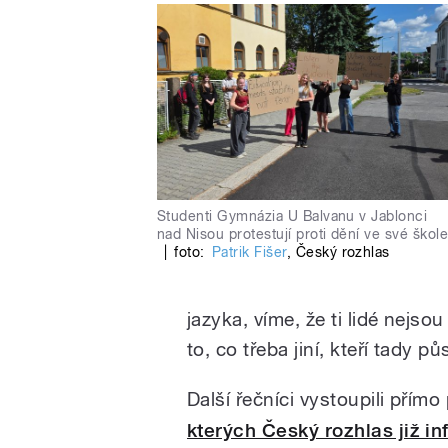
Studenti Gymnázia U Balvanu v Jablonci
nad Nisou protestují proti dění ve své škol
|
foto:
Patrik Fišer
,
Český rozhlas
jazyka, víme, že ti lidé nejso
to, co třeba jiní, kteří tady půs
Další řečníci vystoupili přímo
kterých Český rozhlas již i