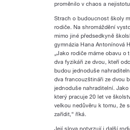
proměnilo v chaos a nejistotu
Strach o budoucnost školy ma
rodiče. Na shromáždění vysto
mimo jiné předsedkyně škols
gymnázia Hana Antonínová H
„Jako rodiče máme obavu o t
dva fyzikáři ze dvou, kteří odc
budou jednoduše nahraditeln
dva francouzštináři ze dvou 
jednoduše nahraditelní. Jako
který pracuje 20 let ve škols
velkou nedůvěru k tomu, že s
zařídit,“ říká.
Její slova potvrzují i další ro