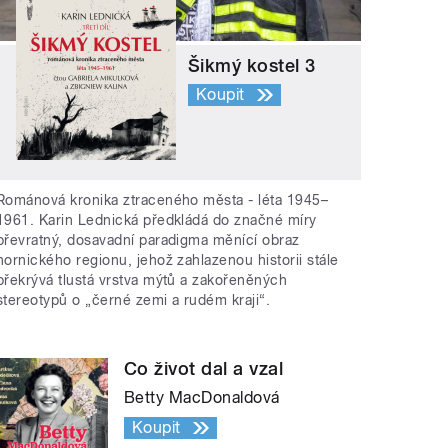
Šikmý kostel 3
Koupit
Románová kronika ztraceného města - léta 1945–
1961. Karin Lednická předkládá do značné míry
převratný, dosavadní paradigma měnící obraz
hornického regionu, jehož zahlazenou historii stále
překrývá tlustá vrstva mýtů a zakořeněných
stereotypů o „černé zemi a rudém kraji“.
Co život dal a vzal
Betty MacDonaldová
Koupit