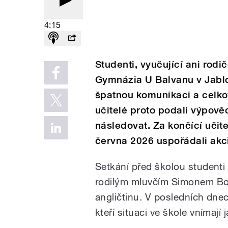
4:15
Studenti, vyučující ani rod
Gymnázia U Balvanu v Jablo
špatnou komunikaci a celko
učitelé proto podali výpově
následovat. Za končící učitel
června 2026 uspořádali akc
Setkání před školou studenti
rodilým mluvčím Simonem Bors
angličtinu. V posledních dnech
kteří situaci ve škole vnímaj