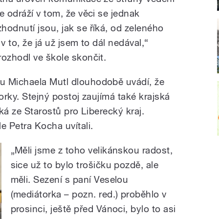
e odráží v tom, že věci se jednak
hodnutí jsou, jak se říká, od zeleného
v to, že já už jsem to dál nedával,“
rozhodl ve škole skončit.
u Michaela Mutl dlouhodobě uvádí, že
orky. Stejný postoj zaujímá také krajská
cká ze Starostů pro Liberecký kraj.
e Petra Kocha uvítali.
„Měli jsme z toho velikánskou radost,
sice už to bylo trošičku pozdě, ale
měli. Sezení s paní Veselou
(mediátorka – pozn. red.) proběhlo v
prosinci, ještě před Vánoci, bylo to asi