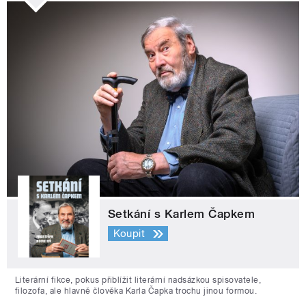
Setkání s Karlem Čapkem
Koupit
Literární fikce, pokus přiblížit literární nadsázkou spisovatele,
filozofa, ale hlavně člověka Karla Čapka trochu jinou formou.