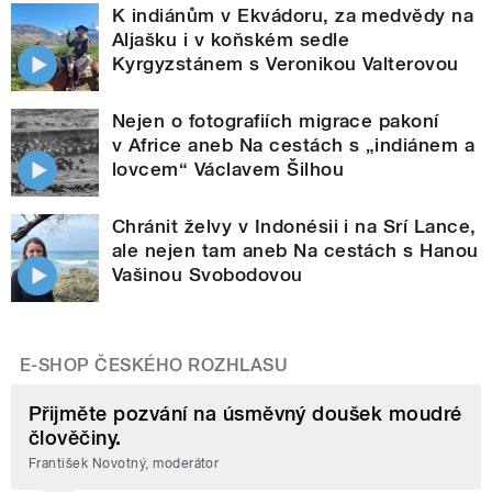
K indiánům v Ekvádoru, za medvědy na
Aljašku i v koňském sedle
Kyrgyzstánem s Veronikou Valterovou
Nejen o fotografiích migrace pakoní
v Africe aneb Na cestách s „indiánem a
lovcem“ Václavem Šilhou
Chránit želvy v Indonésii i na Srí Lance,
ale nejen tam aneb Na cestách s Hanou
Vašinou Svobodovou
E-SHOP ČESKÉHO ROZHLASU
Přijměte pozvání na úsměvný doušek moudré
člověčiny.
František Novotný, moderátor