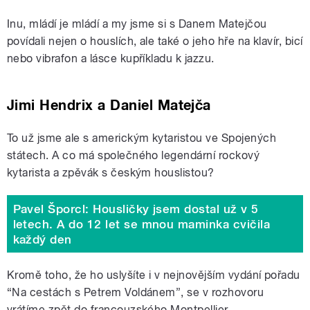
Inu, mládí je mládí a my jsme si s Danem Matejčou
povídali nejen o houslích, ale také o jeho hře na klavír, bicí
nebo vibrafon a lásce kupříkladu k jazzu.
Jimi Hendrix a Daniel Matejča
To už jsme ale s americkým kytaristou ve Spojených
státech. A co má společného legendární rockový
kytarista a zpěvák s českým houslistou?
Pavel Šporcl: Housličky jsem dostal už v 5
letech. A do 12 let se mnou maminka cvičila
každý den
Kromě toho, že ho uslyšíte i v nejnovějším vydání pořadu
“Na cestách s Petrem Voldánem”, se v rozhovoru
vrátíme zpět do francouzského Montpellier.