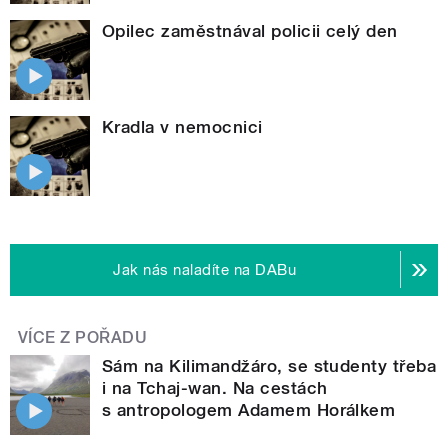
Opilec zaměstnával policii celý den
Kradla v nemocnici
Jak nás naladíte na DABu
VÍCE Z POŘADU
Sám na Kilimandžáro, se studenty třeba
i na Tchaj-wan. Na cestách
s antropologem Adamem Horálkem