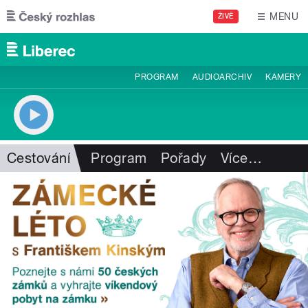
Přejít k hlavnímu obsahu
MENU
ŽIVĚ
PROGRAM
AUDIOARCHIV
KAMERY
Cestování
Program
Pořady
Více
…