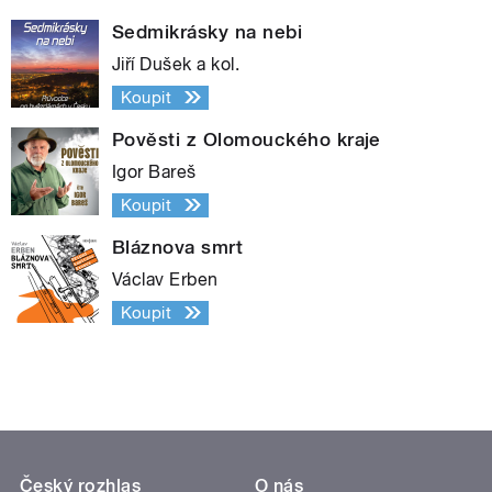
Sedmikrásky na nebi
Jiří Dušek a kol.
Koupit
Pověsti z Olomouckého kraje
Igor Bareš
Koupit
Bláznova smrt
Václav Erben
Koupit
Český rozhlas
O nás