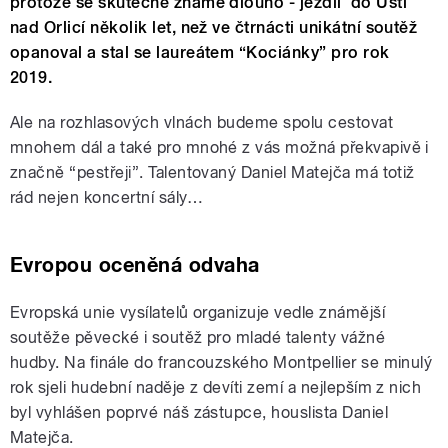
protože se skutečně známe dlouho - jezdil do Ústí
nad Orlicí několik let, než ve čtrnácti unikátní soutěž
opanoval a stal se laureátem “Kociánky” pro rok
2019.
Ale na rozhlasových vlnách budeme spolu cestovat
mnohem dál a také pro mnohé z vás možná překvapivě i
značně “pestřeji”. Talentovaný Daniel Matejča má totiž
rád nejen koncertní sály…
Evropou oceněná odvaha
Evropská unie vysílatelů organizuje vedle známější
soutěže pěvecké i soutěž pro mladé talenty vážné
hudby. Na finále do francouzského Montpellier se minulý
rok sjeli hudební naděje z devíti zemí a nejlepším z nich
byl vyhlášen poprvé náš zástupce, houslista Daniel
Matejča.