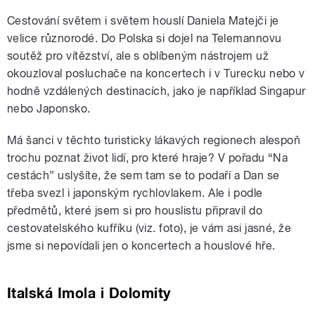
Cestování světem i světem houslí Daniela Matejči je
velice různorodé. Do Polska si dojel na Telemannovu
soutěž pro vítězství, ale s oblíbeným nástrojem už
okouzloval posluchače na koncertech i v Turecku nebo v
hodně vzdálených destinacích, jako je například Singapur
nebo Japonsko.
Má šanci v těchto turisticky lákavých regionech alespoň
trochu poznat život lidí, pro které hraje? V pořadu “Na
cestách” uslyšíte, že sem tam se to podaří a Dan se
třeba svezl i japonským rychlovlakem. Ale i podle
předmětů, které jsem si pro houslistu připravil do
cestovatelského kufříku (viz. foto), je vám asi jasné, že
jsme si nepovídali jen o koncertech a houslové hře.
Italská Imola i Dolomity