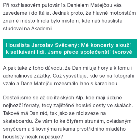
Při rozhlasovém putování s Danielem Matejčou vás
zavedeme i do Itálie. Jednak proto, že hlavně motoristům
známé město Imola bylo místem, kde náš houslista
studoval na Akademii.
Houslista Jaroslav Svěcený: Mé koncerty slouží
k setkávání lidí. Jsme přece společenští tvorové
A pak také z toho důvodu, že Dan miluje hory a k tomu i
adrenalinové zážitky. Což vysvětluje, kde se na fotografii
vzalo a Dana Matejču rozesmálo lano s karabinou.
Dostali jsme se až do italských Alp, kde mají údajně
nejhezčí ferraty, tedy zajištěné horské cesty ve skalách.
Takové má Dan rád, tak jako se rád sveze na
skateboardu. Že vám to ke čtyřem strunám, ovládaným
smyčcem a šikovnýma rukama prvotřídního mladého
houslisty nějak nepasuje?