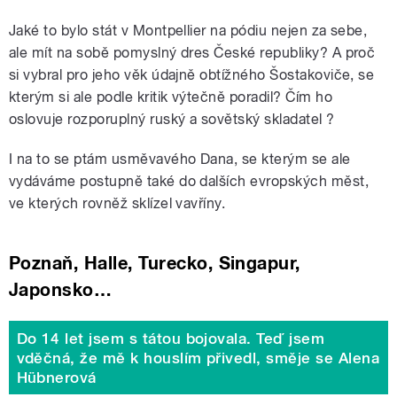
Jaké to bylo stát v Montpellier na pódiu nejen za sebe,
ale mít na sobě pomyslný dres České republiky? A proč
si vybral pro jeho věk údajně obtížného Šostakoviče, se
kterým si ale podle kritik výtečně poradil? Čím ho
oslovuje rozporuplný ruský a sovětský skladatel ?
I na to se ptám usměvavého Dana, se kterým se ale
vydáváme postupně také do dalších evropských měst,
ve kterých rovněž sklízel vavříny.
Poznaň, Halle, Turecko, Singapur,
Japonsko…
Do 14 let jsem s tátou bojovala. Teď jsem
vděčná, že mě k houslím přivedl, směje se Alena
Hübnerová