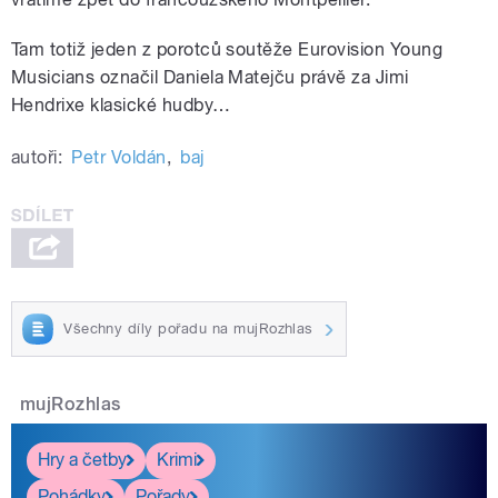
Tam totiž jeden z porotců soutěže Eurovision Young
Musicians označil Daniela Matejču právě za Jimi
Hendrixe klasické hudby…
autoři:
Petr Voldán
,
baj
Všechny díly pořadu na mujRozhlas
mujRozhlas
Hry a četby
Krimi
Pohádky
Pořady