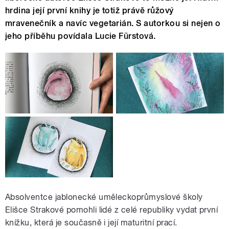
hrdina její první knihy je totiž právě růžový
mravenečník a navíc vegetarián. S autorkou si nejen o
jeho příběhu povídala Lucie Fürstová.
Absolventce jablonecké uměleckoprůmyslové školy
Elišce Strakové pomohli lidé z celé republiky vydat první
knížku, která je současně i její maturitní prací.