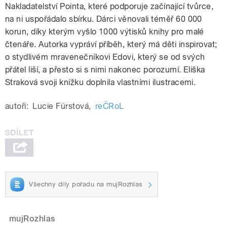
Nakladatelství Pointa, které podporuje začínající tvůrce,
na ni uspořádalo sbírku. Dárci věnovali téměř 60 000
korun, díky kterým vyšlo 1000 výtisků knihy pro malé
čtenáře. Autorka vypráví příběh, který má děti inspirovat;
o stydlivém mravenečníkovi Edovi, který se od svých
přátel liší, a přesto si s nimi nakonec porozumí. Eliška
Straková svoji knížku doplnila vlastními ilustracemi.
autoři:
Lucie Fürstová
,
reČRoL
Všechny díly pořadu na mujRozhlas
mujRozhlas