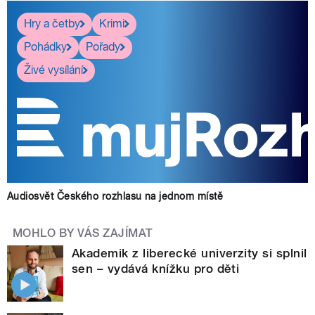
Hry a četby
Krimi
Pohádky
Pořady
Živé vysílání
Audiosvět Českého rozhlasu na jednom místě
MOHLO BY VÁS ZAJÍMAT
Akademik z liberecké univerzity si splnil
sen – vydává knížku pro děti