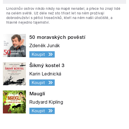
Lincolnův ostrov nikdo nikdy na mapě nenašel, a přece ho znají lidé
na celém světě. Už déle než sto třicet let na něm prožívají
dobrodružství s pěticí trosečníků, kteří na něm našli útočiště, a
hlavně nejedno tajemství.
50 moravských pověstí
Zdeněk Junák
Koupit
Šikmý kostel 3
Karin Lednická
Koupit
Mauglí
Rudyard Kipling
Koupit