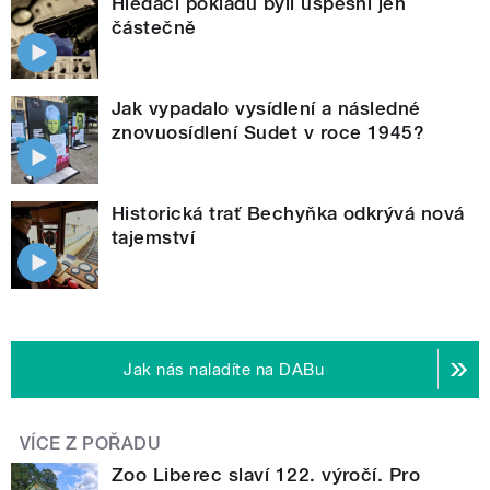
Hledači pokladů byli úspěšní jen
částečně
Jak vypadalo vysídlení a následné
znovuosídlení Sudet v roce 1945?
Historická trať Bechyňka odkrývá nová
tajemství
Jak nás naladíte na DABu
VÍCE Z POŘADU
Zoo Liberec slaví 122. výročí. Pro