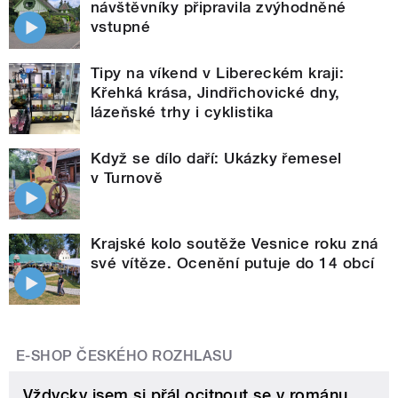
návštěvníky připravila zvýhodněné
vstupné
Tipy na víkend v Libereckém kraji:
Křehká krása, Jindřichovické dny,
lázeňské trhy i cyklistika
Když se dílo daří: Ukázky řemesel
v Turnově
Krajské kolo soutěže Vesnice roku zná
své vítěze. Ocenění putuje do 14 obcí
E-SHOP ČESKÉHO ROZHLASU
Vždycky jsem si přál ocitnout se v románu