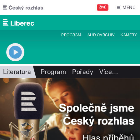
Přejít k hlavnímu obsahu
MENU
ŽIVĚ
PROGRAM
AUDIOARCHIV
KAMERY
Literatura
Program
Pořady
Více
…