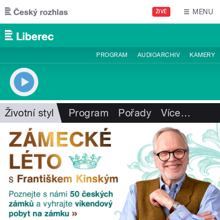
Přejít k hlavnímu obsahu
MENU
ŽIVĚ
PROGRAM
AUDIOARCHIV
KAMERY
Životní styl
Program
Pořady
Více
…