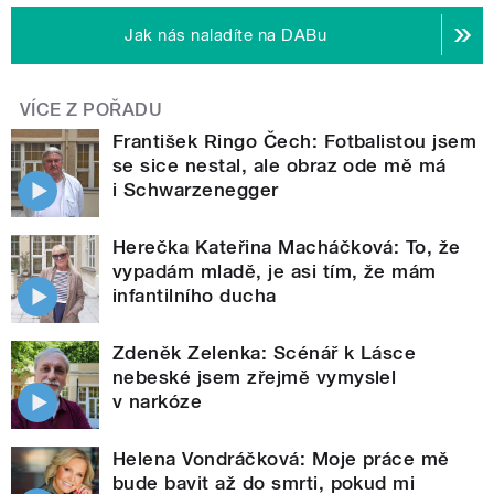
Jak nás naladíte na DABu
VÍCE Z POŘADU
František Ringo Čech: Fotbalistou jsem
se sice nestal, ale obraz ode mě má
i Schwarzenegger
Herečka Kateřina Macháčková: To, že
vypadám mladě, je asi tím, že mám
infantilního ducha
Zdeněk Zelenka: Scénář k Lásce
nebeské jsem zřejmě vymyslel
v narkóze
Helena Vondráčková: Moje práce mě
bude bavit až do smrti, pokud mi