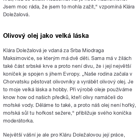
Jsem moc ráda, že jsem to mohla zažít,“ vzpomíná Klára
Doležalová.
Olivový olej jako velká láska
Klára Doležalová je vdaná za Srba Miodraga
Maksimoviće, se kterým má dvě děti. Sama má v žilách
také část srbské krve a proto není divu, že i její největší
koníček je spojen s jihem Evropy. „Naše rodina začala v
Chorvatsku pěstovat olivovníky a vyrábět olivový olej. Je
to moje velká láska a hobby. Při výrobě oleje používáme
know how od našich předků, kteří olivy namáčeli do
mořské vody. Děláme to také, a proto náš olej není hořký,
mořská sůl tu hořkost sežere,“ přibližuje svého koníčka
moderátorka.
Největší vášní je ale pro Kláru Doležalovou její práce,