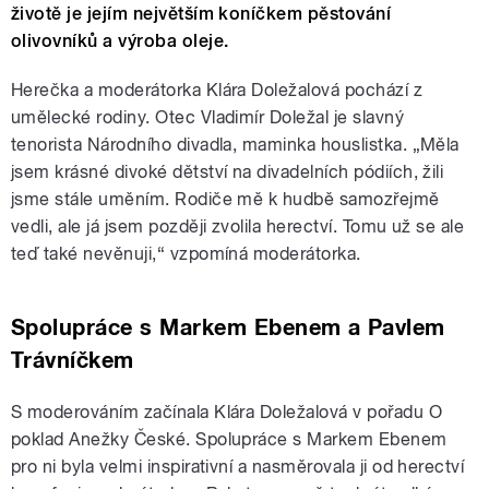
životě je jejím největším koníčkem pěstování
olivovníků a výroba oleje.
Herečka a moderátorka Klára Doležalová pochází z
umělecké rodiny. Otec Vladimír Doležal je slavný
tenorista Národního divadla, maminka houslistka. „Měla
jsem krásné divoké dětství na divadelních pódiích, žili
jsme stále uměním. Rodiče mě k hudbě samozřejmě
vedli, ale já jsem později zvolila herectví. Tomu už se ale
teď také nevěnuji,“ vzpomíná moderátorka.
Spolupráce s Markem Ebenem a Pavlem
Trávníčkem
S moderováním začínala Klára Doležalová v pořadu O
poklad Anežky České. Spolupráce s Markem Ebenem
pro ni byla velmi inspirativní a nasměrovala ji od herectví