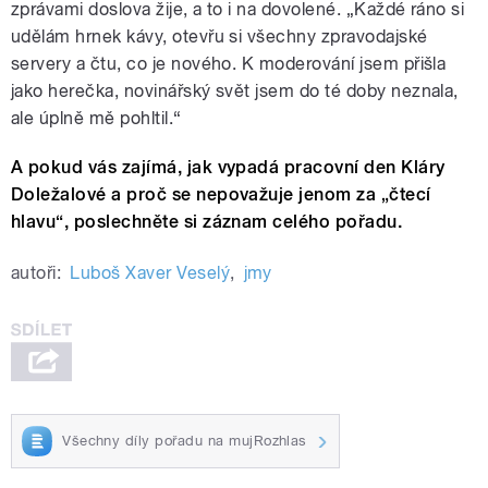
zprávami doslova žije, a to i na dovolené. „Každé ráno si
udělám hrnek kávy, otevřu si všechny zpravodajské
servery a čtu, co je nového. K moderování jsem přišla
jako herečka, novinářský svět jsem do té doby neznala,
ale úplně mě pohltil.“
A pokud vás zajímá, jak vypadá pracovní den Kláry
Doležalové a proč se nepovažuje jenom za „čtecí
hlavu“, poslechněte si záznam celého pořadu.
autoři:
Luboš Xaver Veselý
,
jmy
Všechny díly pořadu na mujRozhlas