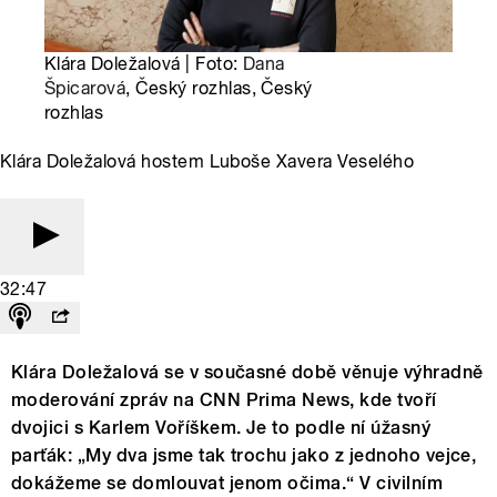
Klára Doležalová | Foto:
Dana
Špicarová
, Český rozhlas, Český
rozhlas
Klára Doležalová hostem Luboše Xavera Veselého
32:47
Klára Doležalová se v současné době věnuje výhradně
moderování zpráv na CNN Prima News, kde tvoří
dvojici s Karlem Voříškem. Je to podle ní úžasný
parťák: „My dva jsme tak trochu jako z jednoho vejce,
dokážeme se domlouvat jenom očima.“ V civilním