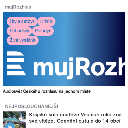
mujRozhlas
Hry a četby
Krimi
Pohádky
Pořady
Živé vysílání
Audiosvět Českého rozhlasu na jednom místě
NEJPOSLOUCHANĚJŠÍ
Krajské kolo soutěže Vesnice roku zná
své vítěze. Ocenění putuje do 14 obcí