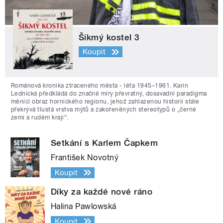
Šikmý kostel 3
Koupit
Románová kronika ztraceného města - léta 1945–1961. Karin
Lednická předkládá do značné míry převratný, dosavadní paradigma
měnící obraz hornického regionu, jehož zahlazenou historii stále
překrývá tlustá vrstva mýtů a zakořeněných stereotypů o „černé
zemi a rudém kraji“.
Setkání s Karlem Čapkem
František Novotný
Koupit
Díky za každé nové ráno
Halina Pawlowská
Koupit