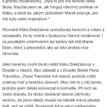
k profesi moderátorky. „Byla to pro mě tenkrát velká
škola. Naučila jsem se, jak fungují všechny profese ve
štábu, a dívat se, jakým způsobem Marek pracuje, pro
mě bylo velmi inspirativní.“
Původně Klára Doležalová vystudovala herectví a vůbec ji
nenapadlo, že by mohla v budoucnu hlavně moderovat. I
za pozdějším směřováním její kariéry tak stál Marek
Eben, který ji přesvědčil, aby se této profesi více
věnovala.
Jako herečku mohli diváci vidět Kláru Doležalovou v
Divadle u Hasičů, Bez zábradlí a v Divadle Skelet Pavla
Trávníčka. „Pavel Trávníček mě oslovil, protože chtěl
známou tvář a herečku zároveň. Moc mě to u něj bavilo,
protože jsem dělala konverzační komedie. Při nich se
často stávalo, že diváci dostávali takové záchvaty
smíchu, že jsme někdy museli na několik minut přestat
hrát, než se utišili. Rozesmát lidi je něco nádherného.